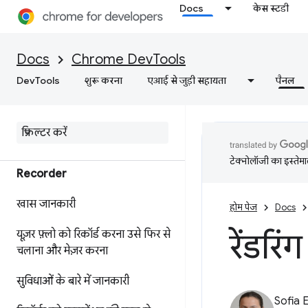
Docs
केस स्टडी
WebMCP टूल डीबग करना
बैकग्राउंड की सेवाओं को डीबग करना
Docs
Chrome DevTools
फ़्रेम की जानकारी देखें
DevTools
शुरू करना
एआई से जुड़ी सहायता
पैनल
ऐप्लिकेशन की कैश मेमोरी का
डेटा देखें
टेक्नोलॉजी का इस्तेमाल
Recorder
खास जानकारी
होम पेज
Docs
रेंडरि
यूज़र फ़्लो को रिकॉर्ड करना
उसे फिर से
चलाना
और मेज़र करना
सुविधाओं के बारे में जानकारी
Sofia 