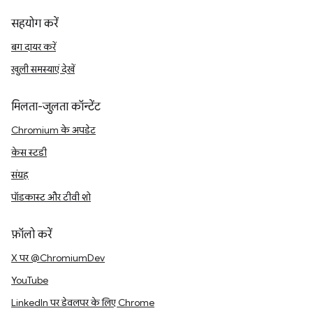
सहयोग करें
बग दायर करें
खुली समस्याएं देखें
मिलता-जुलता कॉन्टेंट
Chromium के अपडेट
केस स्टडी
संग्रह
पॉडकास्ट और टीवी शो
फ़ॉलो करें
X पर @ChromiumDev
YouTube
LinkedIn पर डेवलपर के लिए Chrome