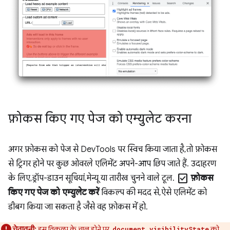
फ़ोकस किए गए पेज को एम्युलेट करना
अगर फ़ोकस को पेज से DevTools पर स्विच किया जाता है, तो फ़ोकस
से ट्रिगर होने पर कुछ ओवरले एलिमेंट अपने-आप छिप जाते हैं. उदाहरण
check_box
के लिए, ड्रॉप-डाउन सूचियां, मेन्यू या तारीख चुनने वाले टूल.
फ़ोकस
किए गए पेज को एम्युलेट करें
विकल्प की मदद से, ऐसे एलिमेंट को
डीबग किया जा सकता है जैसे वह फ़ोकस में हो.
चेतावनी:
इस विकल्प के चालू होने पर,
को
document.visibilityState