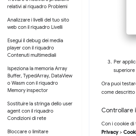
relativi al riquadro Problemi
Analizzare i livelli del tuo sito
web con il riquadro Livelli
Esegui il debug dei media
player con il riquadro
Contenuti multimediali
Per applic
Ispeziona la memoria Array
superiore
Buffer
,
Typed
Array
,
Data
View
o Wasm con il riquadro
Ora puoi testare
Memory inspector
come descritto 
Sostituire la stringa dello user
Controllare i
agent con il riquadro
Condizioni di rete
Con i cookie di
Bloccare o limitare
Privacy
>
Cooki