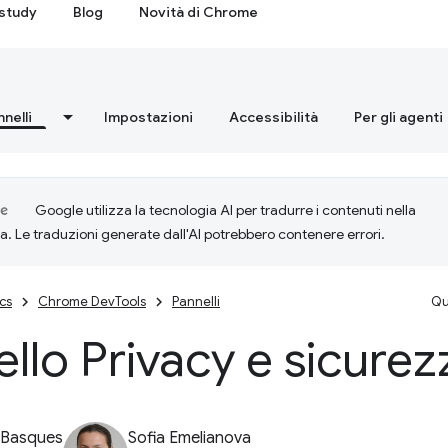
study
Blog
Novità di Chrome
nnelli
Impostazioni
Accessibilità
Per gli agenti
Google utilizza la tecnologia AI per tradurre i contenuti nella
ta. Le traduzioni generate dall'AI potrebbero contenere errori.
cs
Chrome DevTools
Pannelli
Qu
llo Privacy e sicurez
 Basques
Sofia Emelianova