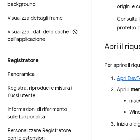
background
origini e ce
Visualizza dettagli frame
Consulta l
protetto c
Visualizza i dati della cache
dell'applicazione
Apri il riq
Registratore
Per aprire il ri
Panoramica
Apri DevT
Registra
,
riproduci e misura i
Apri il
men
flussi utente
mac
Informazioni di riferimento
Wind
sulle funzionalità
Inizia a di
Personalizzare Registratore
con le estensioni