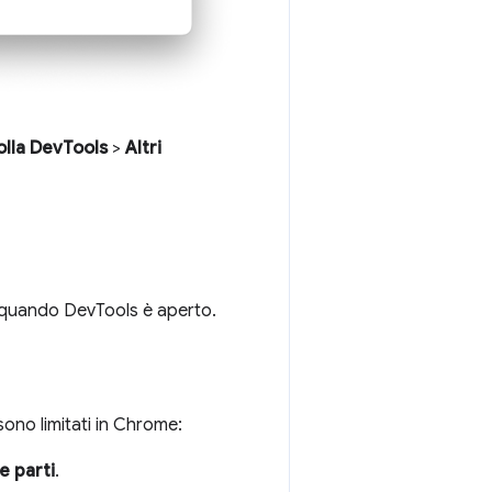
olla DevTools
>
Altri
ti quando DevTools è aperto.
sono limitati in Chrome:
e parti
.