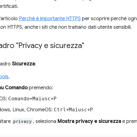
rtificati.
'articolo
Perché è importante HTTPS
per scoprire perché ogn
on HTTPS, anche i siti che non trattano dati utente sensibili.
uadro "Privacy e sicurezza"
quadro
Sicurezza
:
ools
.
u Comando
premendo:
OS:
Comando
+
Maiusc
+
P
ows, Linux, ChromeOS:
Ctrl
+
Maiusc
+
P
gitare
privacy
, seleziona
Mostra privacy e sicurezza
e pre