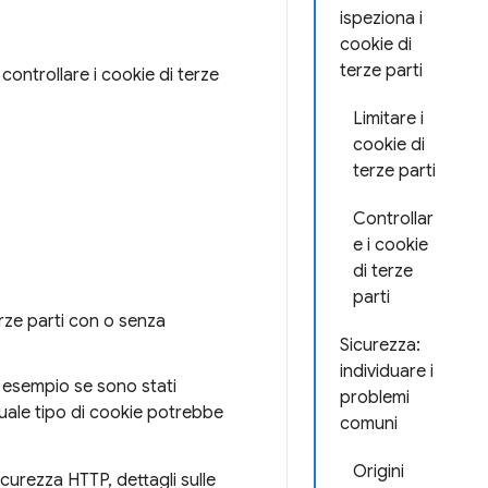
ispeziona i
cookie di
terze parti
ontrollare i cookie di terze
Limitare i
cookie di
terze parti
Controllar
e i cookie
di terze
parti
rze parti con o senza
Sicurezza:
individuare i
d esempio se sono stati
problemi
quale tipo di cookie potrebbe
comuni
Origini
sicurezza HTTP, dettagli sulle