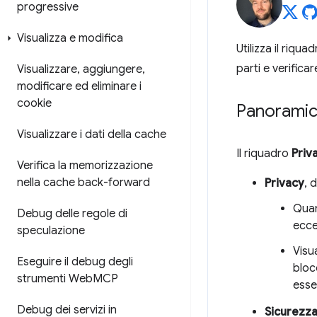
progressive
Visualizza e modifica
Utilizza il riqua
parti e verifica
Visualizzare
,
aggiungere
,
modificare ed eliminare i
cookie
Panorami
Visualizzare i dati della cache
Il riquadro
Priv
Verifica la memorizzazione
nella cache back-forward
Privacy
, 
Quan
Debug delle regole di
ecce
speculazione
Visu
Eseguire il debug degli
bloc
strumenti Web
MCP
esse
Debug dei servizi in
Sicurezz