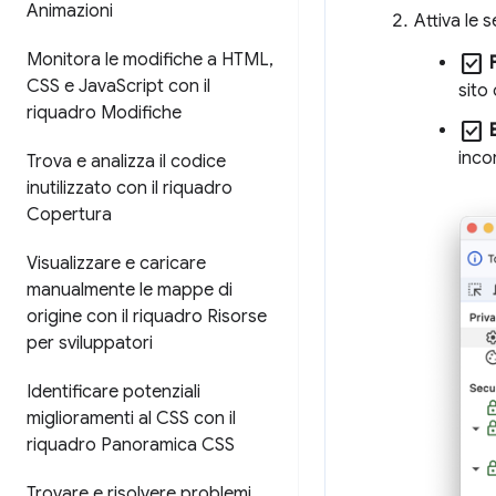
Animazioni
Attiva le 
Monitora le modifiche a HTML
,
check_box
CSS e Java
Script con il
sito
riquadro Modifiche
check_box
inco
Trova e analizza il codice
inutilizzato con il riquadro
Copertura
Visualizzare e caricare
manualmente le mappe di
origine con il riquadro Risorse
per sviluppatori
Identificare potenziali
miglioramenti al CSS con il
riquadro Panoramica CSS
Trovare e risolvere problemi