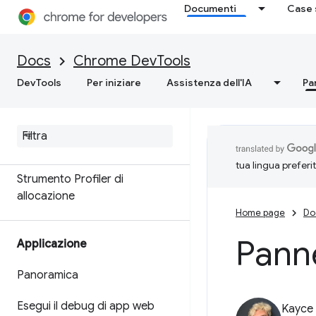
Documenti
Case 
Memoria
Panoramica
Docs
Chrome DevTools
DevTools
Per iniziare
Assistenza dell'IA
Pa
Terminologia della memoria
Risolvere i problemi di memoria
Registra snapshot dell'heap
tua lingua preferi
Strumento Profiler di
allocazione
Home page
Do
Panne
Applicazione
Panoramica
Esegui il debug di app web
Kayce