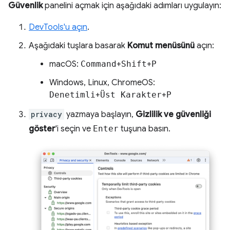
Güvenlik
panelini açmak için aşağıdaki adımları uygulayın:
DevTools'u açın
.
Aşağıdaki tuşlara basarak
Komut menüsünü
açın:
macOS:
Command
+
Shift
+
P
Windows, Linux, ChromeOS:
Denetimli
+
Üst Karakter
+
P
privacy
yazmaya başlayın,
Gizlilik ve güvenliği
göster
'i seçin ve
Enter
tuşuna basın.