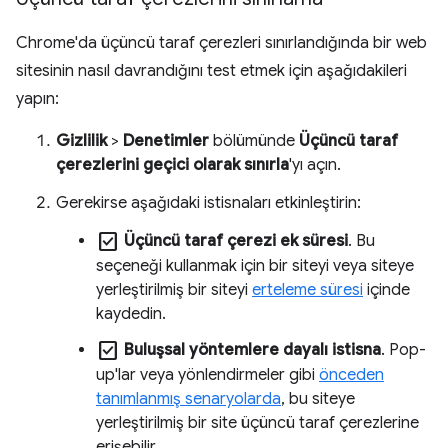
Chrome'da üçüncü taraf çerezleri sınırlandığında bir web
sitesinin nasıl davrandığını test etmek için aşağıdakileri
yapın:
Gizlilik
>
Denetimler
bölümünde
Üçüncü taraf
çerezlerini geçici olarak sınırla
'yı açın.
Gerekirse aşağıdaki istisnaları etkinleştirin:
check_box
Üçüncü taraf çerezi ek süresi
. Bu
seçeneği kullanmak için bir siteyi veya siteye
yerleştirilmiş bir siteyi
erteleme süresi
içinde
kaydedin.
check_box
Buluşsal yöntemlere dayalı istisna
. Pop-
up'lar veya yönlendirmeler gibi
önceden
tanımlanmış senaryolarda
, bu siteye
yerleştirilmiş bir site üçüncü taraf çerezlerine
erişebilir.