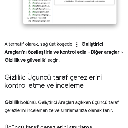
more_vert
Alternatif olarak, sağ üst köşede
Geliştirici
Araçları'nı özelleştirin ve kontrol edin
>
Diğer araçlar
>
Gizlilik ve güvenlik
'i seçin.
Gizlilik: Üçüncü taraf çerezlerini
kontrol etme ve inceleme
Gizlilik
bölümü, Geliştirici Araçları açıkken üçüncü taraf
çerezlerini incelemenize ve sınırlamanıza olanak tanır.
Üçüncü taraf çerezlerini sınırlama