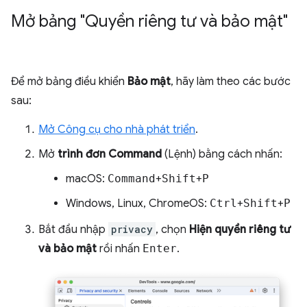
Mở bảng "Quyền riêng tư và bảo mật"
Để mở bảng điều khiển
Bảo mật
, hãy làm theo các bước
sau:
Mở Công cụ cho nhà phát triển
.
Mở
trình đơn Command
(Lệnh) bằng cách nhấn:
macOS:
Command
+
Shift
+
P
Windows, Linux, ChromeOS:
Ctrl
+
Shift
+
P
Bắt đầu nhập
privacy
, chọn
Hiện quyền riêng tư
và bảo mật
rồi nhấn
Enter
.