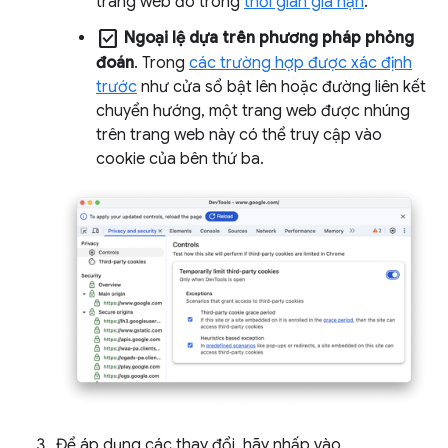
trang web đó trong
thời gian gia hạn
.
check_box
Ngoại lệ dựa trên phương pháp phỏng
đoán
. Trong
các trường hợp được xác định
trước
như cửa sổ bật lên hoặc đường liên kết
chuyển hướng, một trang web được nhúng
trên trang web này có thể truy cập vào
cookie của bên thứ ba.
Để áp dụng các thay đổi, hãy nhấp vào