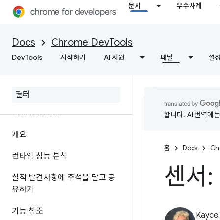
문서
우수사례
개요
네트워크 활동 검사
Docs
Chrome DevTools
DevTools
기능 참조
시작하기
AI 지원
패널
설
페이지 리소스 보기
Performance
합니다. AI 번역에
개요
홈
Docs
Ch
런타임 성능 분석
센서:
실적 발견사항에 주석을 달고 공
유하기
기능 참조
Kayce