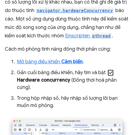
có số lượng lõi xử lý khác nhau, bạn có thể ghi đè giá trị
do thuộc tính
navigator.hardwareConcurrency
báo
cáo. Một số ứng dụng dùng thuộc tính này để kiểm soát
mức độ song song của ứng dụng, chẳng hạn như để
kiểm soát kích thước nhóm
Emscripten
pthread
.
Cách mô phỏng tính năng đồng thời phần cứng:
Mở bảng điều khiển
Cảm biến
.
check_box
Gần cuối bảng điều khiển, hãy tìm và bật
Hardware concurrency
(Đồng thời hoá phần
cứng).
Trong hộp nhập số, hãy nhập số lượng lõi bạn
muốn mô phỏng.