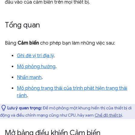
đầu vào của cảm biến trên mọi thiết bị.
Tổng quan
Bảng
Cảm biến
cho phép bạn làm những việc sau:
Ghi đè vị trí địa lý
.
Mô phỏng hướng
.
Nhấn mạnh
.
Mô phỏng trạng thái của trình phát hiện trạng thái
rảnh
.
Lưu ý quan trọng:
Để mô phỏng một khung hiển thị của thiết bị di
động và điều chỉnh mạng cũng như CPU, hãy xem
Chế độ thiết bị
.
Mở bảng điều khiển Cảm biến