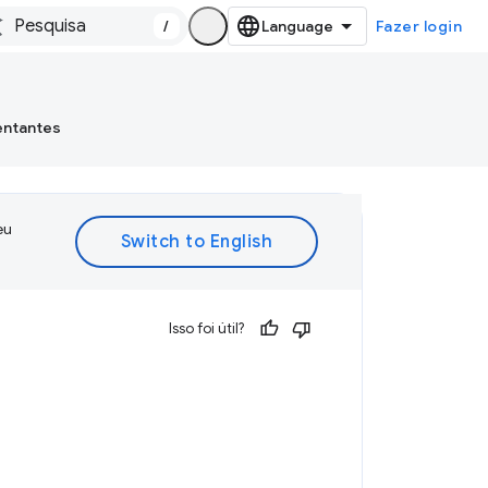
/
Fazer login
entantes
eu
Isso foi útil?