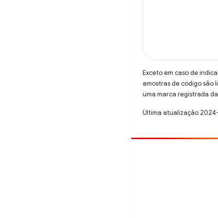
Exceto em caso de indica
amostras de código são 
uma marca registrada da 
Última atualização 2024
Contribuir
Registre um bug
Veja as questões em aberto