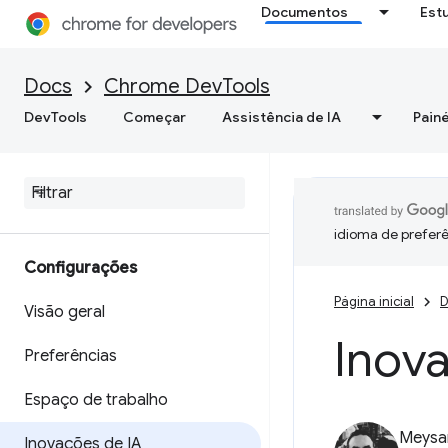
Documentos
Est
Docs
Chrome DevTools
DevTools
Começar
Assistência de IA
Painé
idioma de preferê
Configurações
Página inicial
D
Visão geral
Inov
Preferências
Espaço de trabalho
Meysa
Inovações de IA