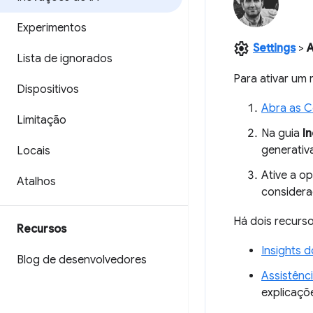
Experimentos
settings
Settings
>
A
Lista de ignorados
Para ativar um 
Dispositivos
Abra as C
Limitação
Na guia
I
generativ
Locais
Ative a o
Atalhos
considera
Há dois recurso
Recursos
Insights 
Blog de desenvolvedores
Assistênci
explicaçõ