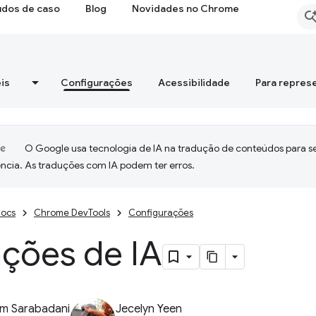
udos de caso
Blog
Novidades no Chrome
is
Configurações
Acessibilidade
Para repres
O Google usa tecnologia de IA na tradução de conteúdos para s
ncia. As traduções com IA podem ter erros.
ocs
Chrome DevTools
Configurações
ações de IA
m Sarabadani
Jecelyn Yeen