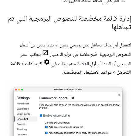
انقر على
إضافة
لحفظ التغييرات.
إدارة قائمة مخصّصة للنصوص البرمجية التي تم
تجاهلها
لتفعيل أو إيقاف تجاهل نص برمجي معيّن أو نمط معيّن من أسماء
النصوص البرمجية، ضَع علامة في مربّع الاختيار
بجانب النص
البرمجي أو النمط أو أزِل العلامة منه، وذلك في
الإعدادات
>
قائمة
التجاهل
>
قواعد الاستبعاد المخصّصة
.