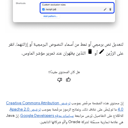
لتعديل نص برمجي أو نمط من أسماء النصوص البرمجية أو إزالتهما، انقر
على الزرَّين
أو
اللذَين يظهران عند تمرير مؤشر الماوس.
هل كان المحتوى مفيدًا؟
إنّ محتوى هذه الصفحة مرخّص بموجب
ترخيص Creative Commons Attribution
4.0‏
ما لم يُنصّ على خلاف ذلك، ونماذج الرموز مرخّصة بموجب
ترخيص Apache 2.0‏
.
للاطّلاع على التفاصيل، يُرجى مراجعة
سياسات موقع Google Developers‏
. إنّ Java
هي علامة تجارية مسجَّلة لشركة Oracle و/أو شركائها التابعين.