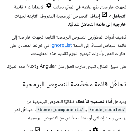
لجهات خارجية، ضَع علامة في المربّع بجانب
الإعدادات
>
قائمة
التجاهل
>
إضافة النصوص البرمجية المعروفة التابعة لجهات
خارجية إلى قائمة التجاهل تلقائيًا
.
تُضيف أدوات المطوّرين النصوص البرمجية التابعة لجهات خارجية إلى
قائمة التجاهل استنادًا إلى السمة
ignoreList
في خرائط المصادر. على
إطارات العمل وأدوات تجميع الحِزم تقديم هذه المعلومات.
على سبيل المثال، تتيح إطارات العمل مثل Angular وNuxt هذه الميزة.
تجاهُل قائمة مخصّصة للنصوص البرمجية
يتجاهل
أداة تصحيح الأخطاء
تلقائيًا النصوص البرمجية من
/node_modules/
و
/bower_components/
. لتجاهُل نص
برمجي واحد إضافي أو نمط مخصّص من النصوص البرمجية: