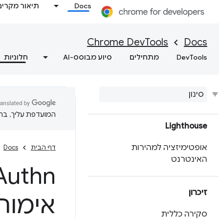
התאמה אישית של נתוני
Docs
תיאור מקרים
הביצועים באמצעות API
להרחבה
Chrome DevTools
Docs
מקבלים תובנות פרקטיות לגבי
DevTools
מתחילים
סיוע מבוסס-AI
חלוניות
ביצועי האתר
שמירת נתוני מעקב אחר
ביצועים
המועדפת עליך. בתרג
Lighthouse
אופטימיזציה למהירות
דף הבית
Docs
האינטרנט
זיכרון
אימות
סקירה כללית