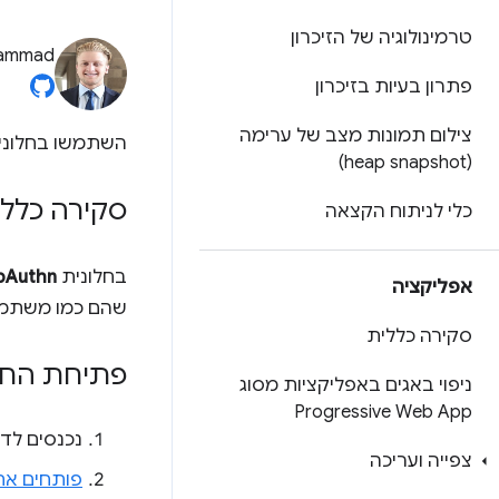
טרמינולוגיה של הזיכרון
ammad
פתרון בעיות בזיכרון
צילום תמונות מצב של ערימה
השתמשו בחלונ
(heap snapshot)
סקירה כללי
כלי לניתוח הקצאה
בחלונית
bAuthn
אפליקציה
שהם כמו משתמש
סקירה כללית
פתיחת החלונ
ניפוי באגים באפליקציות מסוג
Progressive Web App
נכנסים לדף שמש
צפייה ועריכה
פותחים את