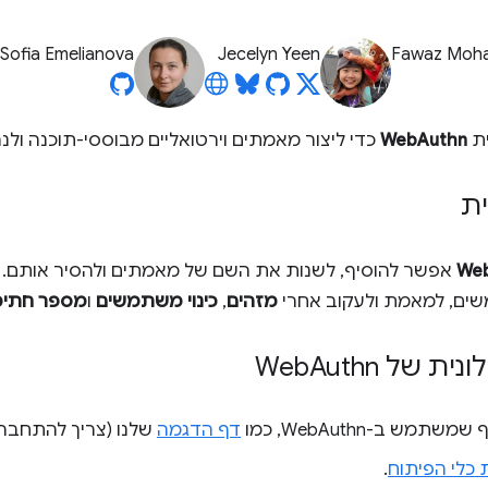
Sofia Emelianova
Jecelyn Yeen
Fawaz Moh
ית
WebAuthn
כדי ליצור מאמתים וירטואליים מבוססי-תוכנה ולנ
ת
We
אפשר להוסיף, לשנות את השם של מאמתים ולהסיר אותם. 
ים, למאמת ולעקוב אחרי
מזהים
,
כינוי משתמשים
ו
מספר חתימ
ית של Web
Authn
תמש ב-WebAuthn, כמו
דף הדגמה
שלנו (צריך להתחבר 
 כלי הפיתוח
.