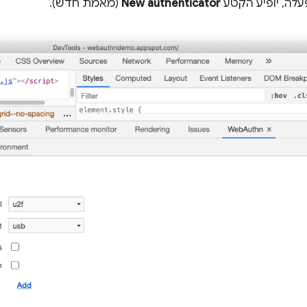
לה, יופיע הקטע
New authenticator
(מאמת חדש).