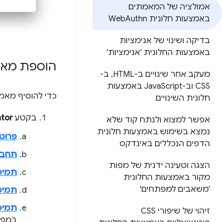
אמולציה של המאמתים
באמצעות חלונית Web
Authn
בדיקה ושינוי של אנימציות
באמצעות החלונית 'אנימציות'
הוספת מאמת
מעקב אחר שינויים ב-HTML
,
ב-
CSS וב-Java
Script באמצעות
כדי להוסיף מאמת
חלונית השינויים
בקטע
ator
אפשר למצוא ולנתח קוד שלא
נמצא בשימוש באמצעות חלונית
פרוטו
הדפים הנכללים באינדקס
תחבו
הצגה וטעינה ידנית של מפות
תמיכ
מקור באמצעות החלונית
'משאבים למפתחים'
תמיכ
תמיכה
זיהוי של שיפורי CSS
במפת