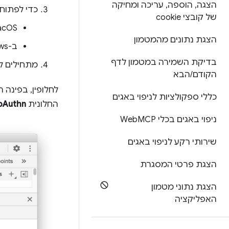
הצגה
,
הוספה
,
עריכה ומחיקה
כדי לפתוח
של קובצי cookie
macOS:
הצגת נתונים מהמטמון
ב-Windows, ב-Linux וב-ChromeOS: ‏
בדיקת השמירה במטמון לדף
מתחילים ל
הקודם
/
הבא
לחלופין, בפינה 
כללי ספקולציות לניפוי באגים
החלונית
bAuthn
ניפוי באגים בכלי Web
MCP
שירותי רקע לניפוי באגים
הצגת פרטי המסגרת
הצגת נתוני מטמון
האפליקציה