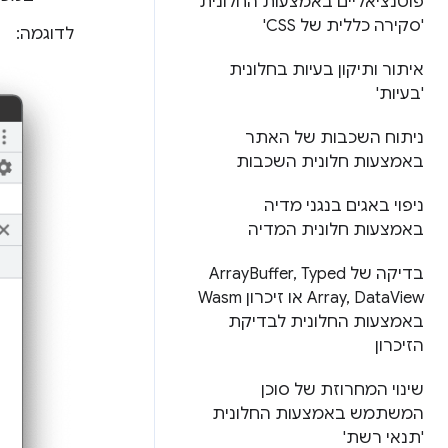
פוטנציאליים באמצעות החלונית
'סקירה כללית של CSS'
לדוגמה:
איתור ותיקון בעיות בחלונית
'בעיות'
ניתוח השכבות של האתר
באמצעות חלונית השכבות
ניפוי באגים בנגני מדיה
באמצעות חלונית המדיה
בדיקה של Array
Typed
,
Buffer
Data
,
Array
View או זיכרון Wasm
באמצעות החלונית לבדיקת
הזיכרון
שינוי המחרוזת של סוכן
המשתמש באמצעות החלונית
'תנאי רשת'