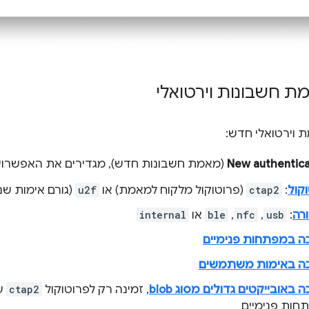
 חשבונות וירטואלי
 וירטואלי חדש:
New authentic
(מאמת חשבונות חדש), מגדירים את האפשרויו
קול
:
ctap2
(פרוטוקול מלקוח למאמת) או
u2f
(גורם אימות שני
רה
:
usb
,‏
nfc
,‏
ble
או
internal
ה במפתחות פנימיים
ה באימות משתמשים
 באובייקטים גדולים מסוג blob
, זמינה רק לפרוטוקול
ctap2
ע
חות פנימיים