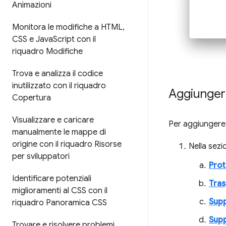
Animazioni
Monitora le modifiche a HTML
,
CSS e Java
Script con il
riquadro Modifiche
Trova e analizza il codice
inutilizzato con il riquadro
Aggiungere
Copertura
Visualizzare e caricare
Per aggiungere 
manualmente le mappe di
origine con il riquadro Risorse
Nella sez
per sviluppatori
Prot
Identificare potenziali
Tra
miglioramenti al CSS con il
Supp
riquadro Panoramica CSS
Supp
Trovare e risolvere problemi