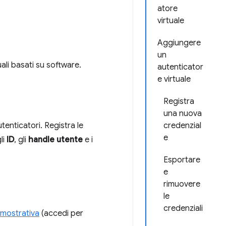
atore
virtuale
Aggiungere
un
uali basati su software.
autenticator
e virtuale
Registra
una nuova
tenticatori. Registra le
credenzial
e
li
ID
, gli
handle utente
e i
Esportare
e
rimuovere
le
credenziali
imostrativa
(accedi per