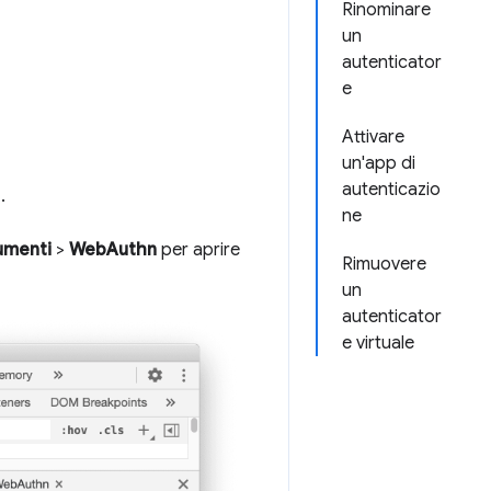
Rinominare
un
autenticator
e
Attivare
un'app di
autenticazio
o
.
ne
rumenti
>
WebAuthn
per aprire
Rimuovere
un
autenticator
e virtuale