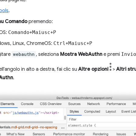
ools
.
u Comando
premendo:
OS:
Comando
+
Maiusc
+
P
ows, Linux, ChromeOS:
Ctrl
+
Maiusc
+
P
gitare
webauthn
, seleziona
Mostra WebAuthn
e premi
Invi
ell'angolo in alto a destra, fai clic su
Altre opzioni
>
Altri st
Authn
.