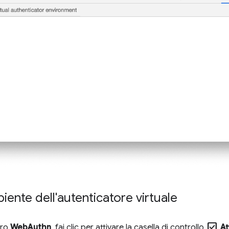
biente dell'autenticatore virtuale
check_box
dro
WebAuthn
, fai clic per attivare la casella di controllo
At