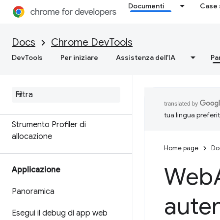
Documenti
Case 
Memoria
Panoramica
Docs
Chrome DevTools
DevTools
Per iniziare
Assistenza dell'IA
Pa
Terminologia della memoria
Risolvere i problemi di memoria
Registra snapshot dell'heap
tua lingua preferi
Strumento Profiler di
allocazione
Home page
Do
Web
Applicazione
Panoramica
aute
Esegui il debug di app web