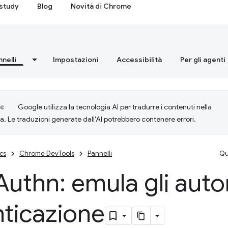
study
Blog
Novità di Chrome
nnelli
Impostazioni
Accessibilità
Per gli agenti
Google utilizza la tecnologia AI per tradurre i contenuti nella
ta. Le traduzioni generate dall'AI potrebbero contenere errori.
cs
Chrome DevTools
Pannelli
Qu
Authn: emula gli autor
nticazione