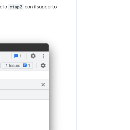
collo
ctap2
con il supporto