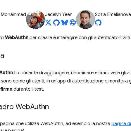
z Mohammad
Jecelyn Yeen
Sofia Emelianova
dro
WebAuthn
per creare e interagire con gli autenticatori virt
ca
Authn
ti consente di aggiungere, rinominare e rimuovere gli au
 sono come gli utenti, in un'app di autenticazione e monitora g
 firme
durante il test.
quadro Web
Authn
a pagina che utilizza WebAuthn, ad esempio la nostra
pagina d
lla pagina).