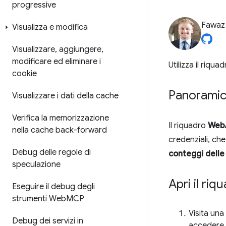
progressive
Fawa
Visualizza e modifica
Visualizzare
,
aggiungere
,
modificare ed eliminare i
Utilizza il riqua
cookie
Panorami
Visualizzare i dati della cache
Verifica la memorizzazione
Il riquadro
Web
nella cache back-forward
credenziali, che
Debug delle regole di
conteggi delle
speculazione
Apri il ri
Eseguire il debug degli
strumenti Web
MCP
Visita un
Debug dei servizi in
accedere a