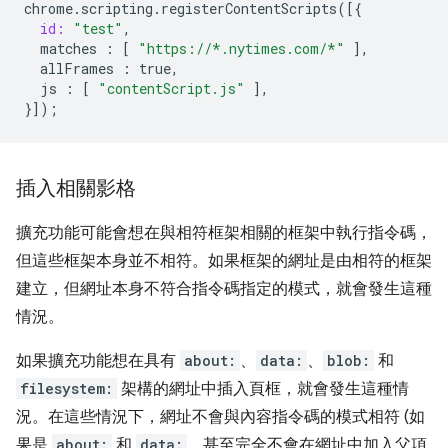
chrome
.
scripting
.
registerContentScripts
([{
id:
"test"
,
matches
:
[
"https://*.nytimes.com/*"
],
allFrames
:
true
,
js
:
[
"contentScript.js"
],
}]);
插入相關影格
擴充功能可能會想在與相符框架相關的框架中執行指令碼，
但這些框架本身並不相符。如果框架的網址是由相符的框架
建立，但網址本身不符合指令碼指定的模式，就會發生這種
情況。
如果擴充功能想在具有
about:
、
data:
、
blob:
和
filesystem:
架構的網址中插入頁框，就會發生這種情
況。在這些情況下，網址不會與內容指令碼的模式相符 (如
果是
about:
和
data:
，甚至完全不會在網址中加入父項