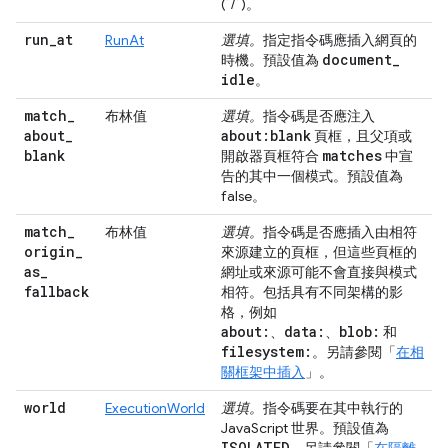
(`/`)。
run
_
at
RunAt
選填。
指定指令碼應插入網頁的
document
_
時機。預設值為
idle
。
match
_
布林值
選填。
指令碼是否應注入
about
_
about:blank
頁框，且父項或
blank
matches
開啟器頁框符合
中宣
告的其中一個模式。預設值為
false。
match
_
布林值
選填。
指令碼是否應插入由相符
origin
_
來源建立的頁框，但這些頁框的
as
_
網址或來源可能不會直接與模式
fallback
相符。包括具有不同架構的影
格，例如
about:
data:
blob:
、
、
和
filesystem:
。另請參閱「
在相
關框架中插入
」。
world
ExecutionWorld
選填。
指令碼要在其中執行的
JavaScript 世界。預設值為
ISOLATED