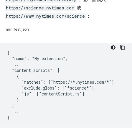
https://science.nytimes.com
或
https://www.nytimes.com/science
：
manifest.json
{

  "name": "My extension",

  ...

  "content_scripts": [

    {

      "matches": ["https://*.nytimes.com/*"],

      "exclude_globs": ["*science*"],

      "js": ["contentScript.js"]

    }

  ],

  ...
