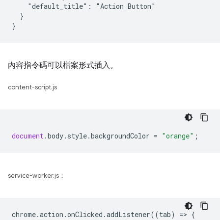
    "default_title": "Action Button"

  }

內容指令碼可以檔案形式插入。
content-script.js
document
.
body
.
style
.
backgroundColor
=
"orange"
;
service-worker.js：
chrome
.
action
.
onClicked
.
addListener
((
tab
)
=
>
{