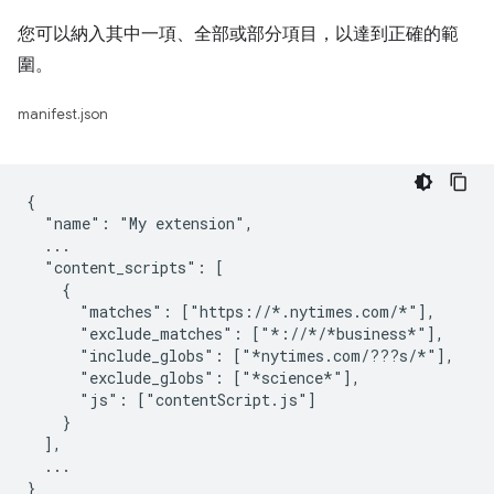
您可以納入其中一項、全部或部分項目，以達到正確的範
圍。
manifest.json
{

  "name": "My extension",

  ...

  "content_scripts": [

    {

      "matches": ["https://*.nytimes.com/*"],

      "exclude_matches": ["*://*/*business*"],

      "include_globs": ["*nytimes.com/???s/*"],

      "exclude_globs": ["*science*"],

      "js": ["contentScript.js"]

    }

  ],

  ...
