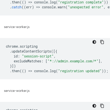
.
then
(()
=
>
console
.
log
(
"registration complete"
))
.
catch
((
err
)
=
>
console
.
warn
(
"unexpected error"
,
e
service-worker.js
chrome
.
scripting
.
updateContentScripts
([{
id
:
"session-script"
,
excludeMatches
:
[
"*://admin.example.com/*"
],
}])
.
then
(()
=
>
console
.
log
(
"registration updated"
));
service-worker.js