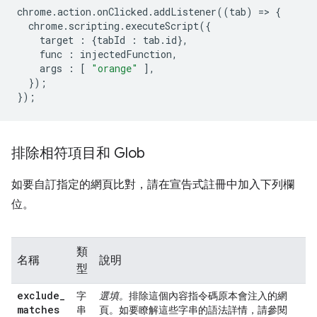
chrome
.
action
.
onClicked
.
addListener
((
tab
)
=
>
{
chrome
.
scripting
.
executeScript
({
target
:
{
tabId
:
tab
.
id
},
func
:
injectedFunction
,
args
:
[
"orange"
],
});
});
排除相符項目和 Glob
如要自訂指定的網頁比對，請在宣告式註冊中加入下列欄
位。
類
名稱
說明
型
exclude
_
字
選填。
排除這個內容指令碼原本會注入的網
matches
串
頁。如要瞭解這些字串的語法詳情，請參閱