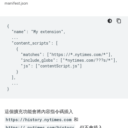
manifest.json
{

  "name": "My extension",

  ...

  "content_scripts": [

    {

      "matches": ["https://*.nytimes.com/*"],

      "include_globs": ["*nytimes.com/???s/*"],

      "js": ["contentScript.js"]

    }

  ],

  ...

這個擴充功能會將內容指令碼插入
https://history.nytimes.com
和
https://.nytimes.com/history
，但不會插入