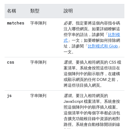
名稱
類型
說明
matches
字串陣列
必要。
指定要將這個內容指令碼
注入哪些網頁。如要詳細瞭解這
些字串的語法，請參閱「
比對模
式
」一文；如要瞭解如何排除網
址，請參閱「
比對模式和 Glob
」
一文。
css
字串陣列
選填。
要插入相符網頁的 CSS 檔
案清單。系統會按照這些項目在
這個陣列中的顯示順序，在建構
或顯示網頁的任何 DOM 之前，
將這些項目插入網頁。
js
字串陣列
選填。
要注入相符網頁的
JavaScript 檔案清單。系統會按
照這個陣列中的順序插入檔案。
這個清單中的每個字串都必須包
含擴充功能根目錄中資源的相對
路徑。系統會自動移除開頭斜線