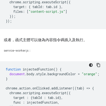
chrome
.
scripting
.
executeScript
({
target
:
{
tabId
:
tab
.
id
},
files
:
[
"content-script.js"
]
});
});
或者，函式主體可以做為內容指令碼插入及執行。
service-worker.js：
function
injectedFunction
()
{
document
.
body
.
style
.
backgroundColor
=
"orange"
;
}
chrome
.
action
.
onClicked
.
addListener
((
tab
)
=
>
{
chrome
.
scripting
.
executeScript
({
target
:
{
tabId
:
tab
.
id
},
func
:
injectedFunction
,