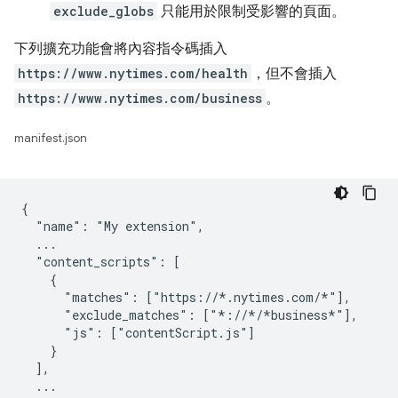
exclude_globs
只能用於限制受影響的頁面。
下列擴充功能會將內容指令碼插入
https://www.nytimes.com/health
，但不會插入
https://www.nytimes.com/business
。
manifest.json
{

  "name": "My extension",

  ...

  "content_scripts": [

    {

      "matches": ["https://*.nytimes.com/*"],

      "exclude_matches": ["*://*/*business*"],

      "js": ["contentScript.js"]

    }

  ],

  ...
