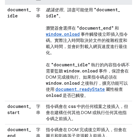
document
_
"document
_
字
建議使用。
請盡可能使用
idle
idle"
串
。
"document
_
end"
瀏覽器會選擇在
和
window.onload
事件觸發後立即插入指令
碼。實際注入時間取決於文件的複雜程度和
載入時間，並會針對載入網頁速度進行最佳
化。
"document
_
idle"
在
執行的內容指令碼不
window
.
onload
需要監聽
事件，保證會在
DOM 完成後執行。如果指令碼必須在
window
.
onload
之後執行，擴充功能可以
document.readyState
使用
屬性檢查
onload
是否已觸發。
document
_
css
字
指令碼會在
中的任何檔案之後插入，但
start
串
會在建構任何其他 DOM 或執行任何其他指
令碼之前插入。
document
_
字
指令碼會在 DOM 完成後立即插入，但會在
end
串
圖片和影格等子資源載入前插入。