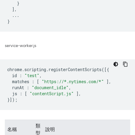
    }

  ],

  ...

service-worker.js
chrome
.
scripting
.
registerContentScripts
([{
id
:
"test"
,
matches
:
[
"https://*.nytimes.com/*"
],
runAt
:
"document_idle"
,
js
:
[
"contentScript.js"
],
}]);
類
名稱
說明
型