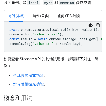
以下範例示範
local
、
sync
和
session
儲存空間：
範例 (本機)
範例 (同步)
範例 (工作階段)
await
chrome
.
storage
.
local
.
set
({
key
:
value
});
console
.
log
(
"Value is set"
);
const
result
=
await
chrome
.
storage
.
local
.
get
([
"ke
console
.
log
(
"Value is "
+
result
.
key
);
如要查看 Storage API 的其他試用版，請瀏覽下列任一範
例：
全球搜尋擴充功能
。
水災警報擴充功能
。
概念和用法