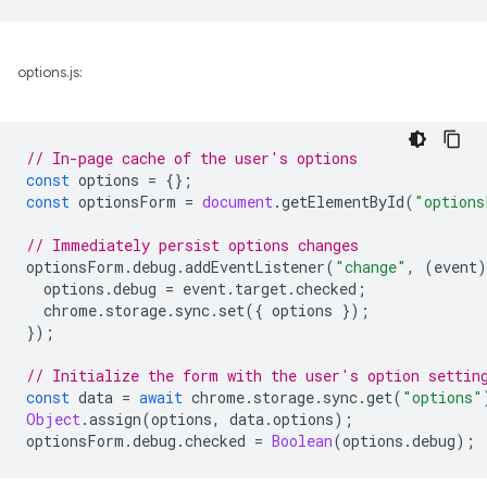
options.js:
// In-page cache of the user's options
const
options
=
{};
const
optionsForm
=
document
.
getElementById
(
"options
// Immediately persist options changes
optionsForm
.
debug
.
addEventListener
(
"change"
,
(
event
)
options
.
debug
=
event
.
target
.
checked
;
chrome
.
storage
.
sync
.
set
({
options
});
});
// Initialize the form with the user's option settin
const
data
=
await
chrome
.
storage
.
sync
.
get
(
"options"
Object
.
assign
(
options
,
data
.
options
);
optionsForm
.
debug
.
checked
=
Boolean
(
options
.
debug
);