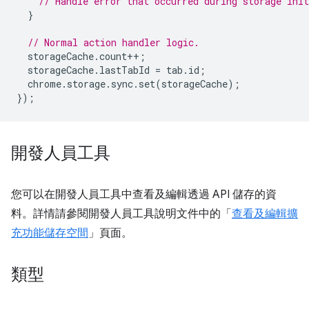
// Handle error that occurred during storage init
}
// Normal action handler logic.
storageCache
.
count
++
;
storageCache
.
lastTabId
=
tab
.
id
;
chrome
.
storage
.
sync
.
set
(
storageCache
);
});
開發人員工具
您可以在開發人員工具中查看及編輯透過 API 儲存的資
料。詳情請參閱開發人員工具說明文件中的「
查看及編輯擴
充功能儲存空間
」頁面。
類型