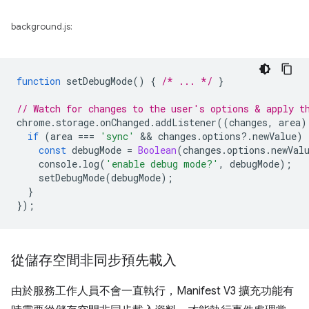
background.js:
function
setDebugMode
()
{
/* ... */
}
// Watch for changes to the user's options & apply t
chrome
.
storage
.
onChanged
.
addListener
((
changes
,
area
)
if
(
area
===
'sync'
 && 
changes
.
options
?
.
newValue
)
const
debugMode
=
Boolean
(
changes
.
options
.
newVal
console
.
log
(
'enable debug mode?'
,
debugMode
);
setDebugMode
(
debugMode
);
}
});
從儲存空間非同步預先載入
由於服務工作人員不會一直執行，Manifest V3 擴充功能有