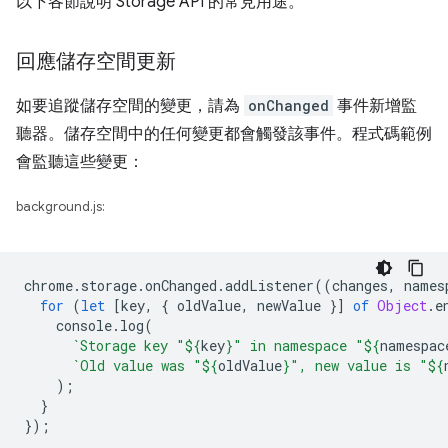
以下各節說明 Storage API 的常見用途。
回應儲存空間更新
如要追蹤儲存空間的變更，請為
onChanged
事件新增監
聽器。儲存空間中的任何變更都會觸發該事件。程式碼範例
會監聽這些變更：
background.js:
chrome
.
storage
.
onChanged
.
addListener
((
changes
,
names
for
(
let
[
key
,
{
oldValue
,
newValue
}]
of
Object
.
e
console
.
log
(
`Storage key "
${
key
}
" in namespace "
${
namespac
`Old value was "
${
oldValue
}
", new value is "
${
);
}
});