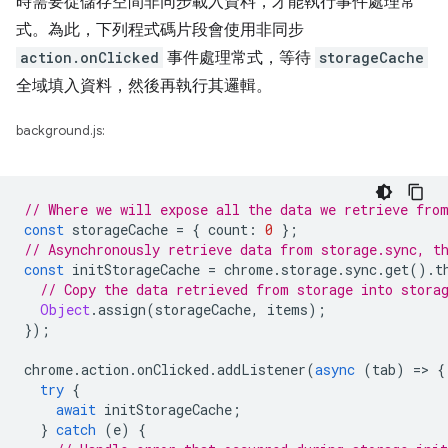
時需要從儲存空間非同步載入資料，才能執行事件處理常
式。為此，下列程式碼片段會使用非同步
action.onClicked
事件處理常式，等待
storageCache
全域填入資料，然後再執行其邏輯。
background.js:
// Where we will expose all the data we retrieve fro
const
storageCache
=
{
count
:
0
};
// Asynchronously retrieve data from storage.sync, t
const
initStorageCache
=
chrome
.
storage
.
sync
.
get
().
t
// Copy the data retrieved from storage into stora
Object
.
assign
(
storageCache
,
items
);
});
chrome
.
action
.
onClicked
.
addListener
(
async
(
tab
)
=
>
{
try
{
await
initStorageCache
;
}
catch
(
e
)
{