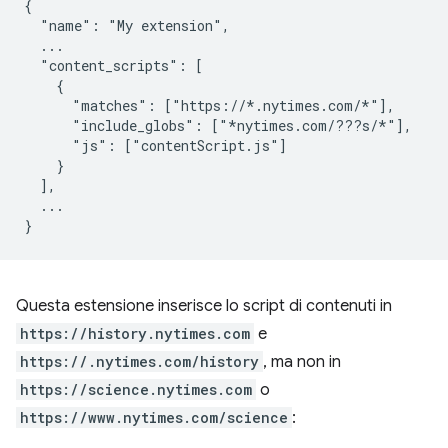
{

  "name": "My extension",

  ...

  "content_scripts": [

    {

      "matches": ["https://*.nytimes.com/*"],

      "include_globs": ["*nytimes.com/???s/*"],

      "js": ["contentScript.js"]

    }

  ],

  ...

Questa estensione inserisce lo script di contenuti in
https://history.nytimes.com
e
https://.nytimes.com/history
, ma non in
https://science.nytimes.com
o
https://www.nytimes.com/science
: