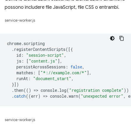
possono includere file JavaScript, file CSS o entrambi.
service-worker.js
chrome
.
scripting
.
registerContentScripts
([{
id
:
"session-script"
,
js
:
[
"content.js"
],
persistAcrossSessions
:
false
,
matches
:
[
"*://example.com/*"
],
runAt
:
"document_start"
,
}])
.
then
(()
=
>
console
.
log
(
"registration complete"
))
.
catch
((
err
)
=
>
console
.
warn
(
"unexpected error"
,
e
service-worker.js