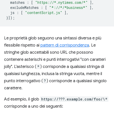
matches
:
[
"https://*.nytimes.com/*"
],
excludeMatches
:
[
"*://*/*business*"
],
js
:
[
"contentScript.js"
],
}]);
Le proprietà glob seguono una sintassi diversa e più
flessibile rispetto ai
pattern di corrispondenza
. Le
stringhe glob accettabili sono URL che possono
contenere asterischi e punti interrogativi "con caratteri
jolly". L'asterisco (
*
) corrisponde a qualsiasi stringa di
qualsiasi lunghezza, inclusa la stringa vuota, mentre il
punto interrogativo (
?
) corrisponde a qualsiasi singolo
carattere.
Ad esempio, il glob
https://???.example.com/foo/\*
corrisponde a uno dei seguenti: