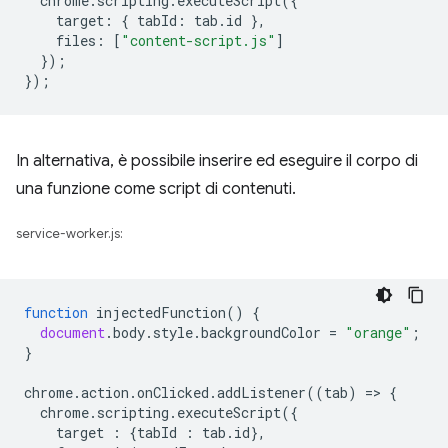
chrome
.
scripting
.
executeScript
({
target
:
{
tabId
:
tab
.
id
},
files
:
[
"content-script.js"
]
});
});
In alternativa, è possibile inserire ed eseguire il corpo di
una funzione come script di contenuti.
service-worker.js:
function
injectedFunction
()
{
document
.
body
.
style
.
backgroundColor
=
"orange"
;
}
chrome
.
action
.
onClicked
.
addListener
((
tab
)
=
>
{
chrome
.
scripting
.
executeScript
({
target
:
{
tabId
:
tab
.
id
},