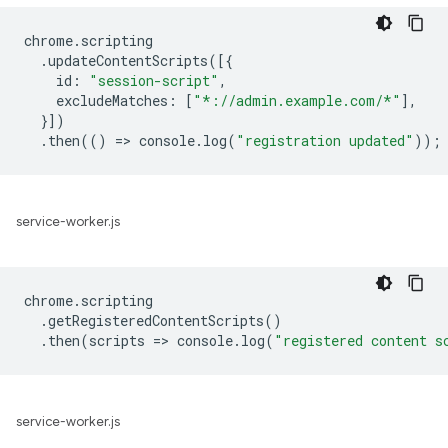
chrome
.
scripting
.
updateContentScripts
([{
id
:
"session-script"
,
excludeMatches
:
[
"*://admin.example.com/*"
],
}])
.
then
(()
=
>
console
.
log
(
"registration updated"
));
service-worker.js
chrome
.
scripting
.
getRegisteredContentScripts
()
.
then
(
scripts
=
>
console
.
log
(
"registered content s
service-worker.js