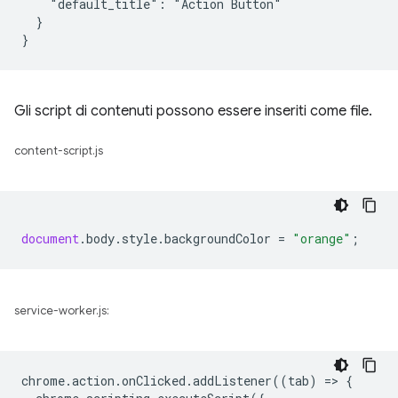
    "default_title": "Action Button"

  }

Gli script di contenuti possono essere inseriti come file.
content-script.js
document
.
body
.
style
.
backgroundColor
=
"orange"
;
service-worker.js:
chrome
.
action
.
onClicked
.
addListener
((
tab
)
=
>
{