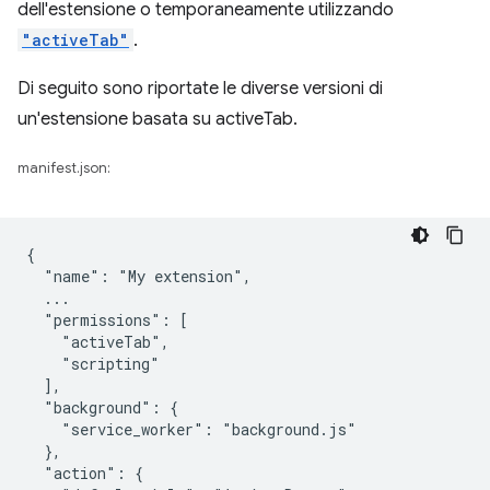
dell'estensione o temporaneamente utilizzando
"activeTab"
.
Di seguito sono riportate le diverse versioni di
un'estensione basata su activeTab.
manifest.json:
{

  "name": "My extension",

  ...

  "permissions": [

    "activeTab",

    "scripting"

  ],

  "background": {

    "service_worker": "background.js"

  },

  "action": {
