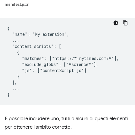
manifest.json
{

  "name": "My extension",

  ...

  "content_scripts": [

    {

      "matches": ["https://*.nytimes.com/*"],

      "exclude_globs": ["*science*"],

      "js": ["contentScript.js"]

    }

  ],

  ...

È possibile includere uno, tutti o alcuni di questi elementi
per ottenere l'ambito corretto.