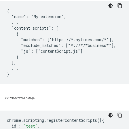
{

  "name": "My extension",

  ...

  "content_scripts": [

    {

      "matches": ["https://*.nytimes.com/*"],

      "exclude_matches": ["*://*/*business*"],

      "js": ["contentScript.js"]

    }

  ],

  ...

service-worker.js
chrome
.
scripting
.
registerContentScripts
([{
id
:
"test"
,