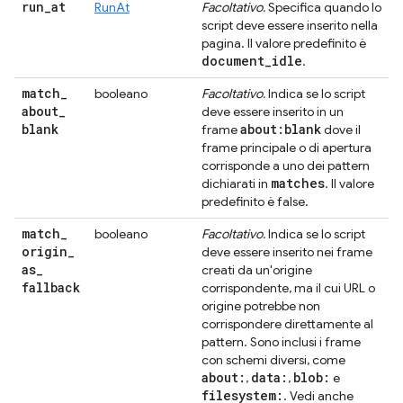
run
_
at
RunAt
Facoltativo.
Specifica quando lo
script deve essere inserito nella
pagina. Il valore predefinito è
document
_
idle
.
match
_
booleano
Facoltativo.
Indica se lo script
about
_
deve essere inserito in un
blank
about:blank
frame
dove il
frame principale o di apertura
corrisponde a uno dei pattern
matches
dichiarati in
. Il valore
predefinito è false.
match
_
booleano
Facoltativo.
Indica se lo script
origin
_
deve essere inserito nei frame
as
_
creati da un'origine
fallback
corrispondente, ma il cui URL o
origine potrebbe non
corrispondere direttamente al
pattern. Sono inclusi i frame
con schemi diversi, come
about:
data:
blob:
,
,
e
filesystem:
. Vedi anche