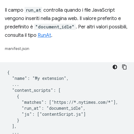
Il campo
run_at
controlla quando i file JavaScript
vengono inseriti nella pagina web. Il valore preferito e
predefinito è
"document_idle"
. Per altri valori possibili,
consulta il tipo
RunAt
.
manifest.json
{

  "name": "My extension",

  ...

  "content_scripts": [

    {

      "matches": ["https://*.nytimes.com/*"],

      "run_at": "document_idle",

      "js": ["contentScript.js"]

    }

  ],

  ...
