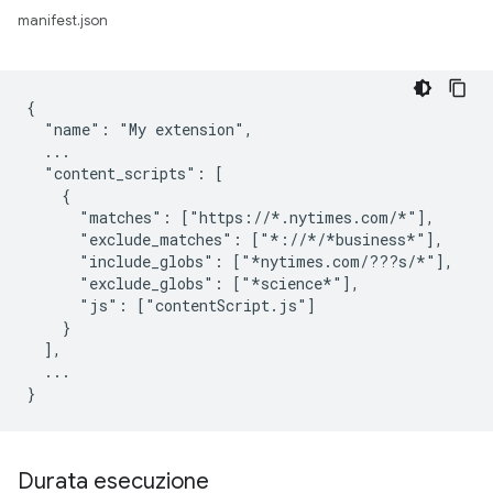
manifest.json
{

  "name": "My extension",

  ...

  "content_scripts": [

    {

      "matches": ["https://*.nytimes.com/*"],

      "exclude_matches": ["*://*/*business*"],

      "include_globs": ["*nytimes.com/???s/*"],

      "exclude_globs": ["*science*"],

      "js": ["contentScript.js"]

    }

  ],

  ...

Durata esecuzione