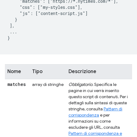
     "matches": ["https://*.nytimes.com/*"],

     "css": ["my-styles.css"],

     "js": ["content-script.js"]

   }

 ],

 ...

}

Nome
Tipo
Descrizione
matches
array di stringhe
Obbligatorio.
Specifica le
pagine in cui verrà inserito
questo script di contenuti. Per i
dettagli sulla sintassi di queste
stringhe, consulta
Pattern di
corrispondenza
e per
informazioni su come
escludere gli URL, consulta
Pattern di corrispondenza e