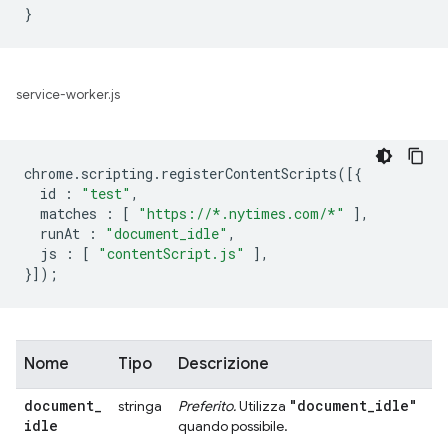
service-worker.js
chrome
.
scripting
.
registerContentScripts
([{
id
:
"test"
,
matches
:
[
"https://*.nytimes.com/*"
],
runAt
:
"document_idle"
,
js
:
[
"contentScript.js"
],
}]);
Nome
Tipo
Descrizione
document
_
"document
_
idle"
stringa
Preferito.
Utilizza
idle
quando possibile.