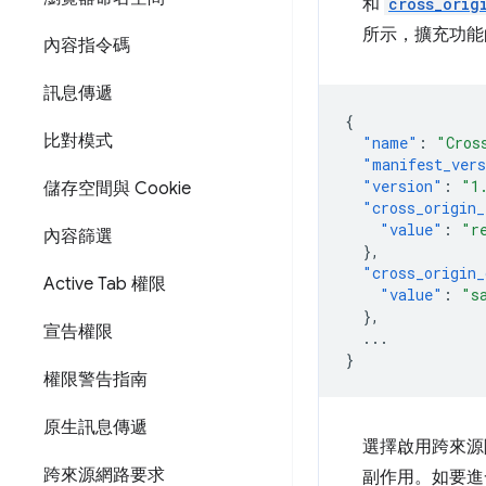
和
cross_orig
所示，擴充功能
內容指令碼
訊息傳遞
{
比對模式
"name"
:
"Cros
"manifest_ver
"version"
:
"1
儲存空間與 Cookie
"cross_origin_
"value"
:
"r
內容篩選
},
"cross_origin_
Active Tab 權限
"value"
:
"s
},
宣告權限
...
}
權限警告指南
原生訊息傳遞
選擇啟用跨來源隔
跨來源網路要求
副作用。如要進