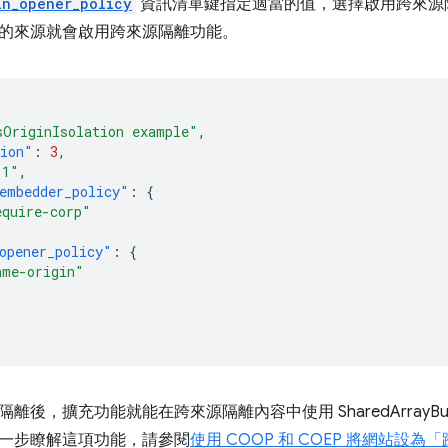
in_opener_policy
資訊清單鍵指定適當的值，選擇啟用跨來源
的來源就會啟用跨來源隔離功能。
sOriginIsolation example"
,
sion"
:
3
,
.1"
,
embedder_policy"
:
{
equire-corp"
opener_policy"
:
{
ame-origin"
離後，擴充功能就能在跨來源隔離內容中使用 SharedArrayBuf
一步瞭解這項功能，請參閱
使用 COOP 和 COEP 將網站設為