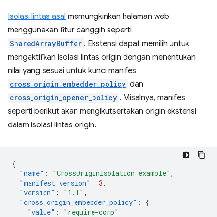
Isolasi lintas asal
memungkinkan halaman web
menggunakan fitur canggih seperti
SharedArrayBuffer
. Ekstensi dapat memilih untuk
mengaktifkan isolasi lintas origin dengan menentukan
nilai yang sesuai untuk kunci manifes
cross_origin_embedder_policy
dan
cross_origin_opener_policy
. Misalnya, manifes
seperti berikut akan mengikutsertakan origin ekstensi
dalam isolasi lintas origin.
{
"name"
:
"CrossOriginIsolation example"
,
"manifest_version"
:
3
,
"version"
:
"1.1"
,
"cross_origin_embedder_policy"
:
{
"value"
:
"require-corp"