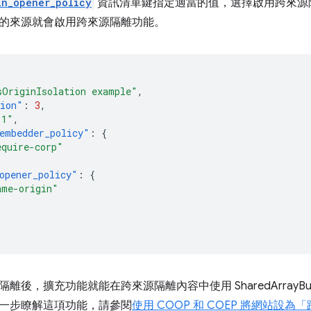
in_opener_policy
資訊清單鍵指定適當的值，選擇啟用跨來源
的來源就會啟用跨來源隔離功能。
sOriginIsolation example"
,
sion"
:
3
,
.1"
,
embedder_policy"
:
{
equire-corp"
opener_policy"
:
{
ame-origin"
離後，擴充功能就能在跨來源隔離內容中使用 SharedArrayBuf
一步瞭解這項功能，請參閱
使用 COOP 和 COEP 將網站設為