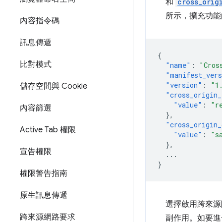
和
cross_orig
所示，擴充功能
內容指令碼
訊息傳遞
{
比對模式
"name"
:
"Cros
"manifest_ver
"version"
:
"1
儲存空間與 Cookie
"cross_origin_
"value"
:
"r
內容篩選
},
"cross_origin_
Active Tab 權限
"value"
:
"s
},
宣告權限
...
}
權限警告指南
原生訊息傳遞
選擇啟用跨來源隔
跨來源網路要求
副作用。如要進