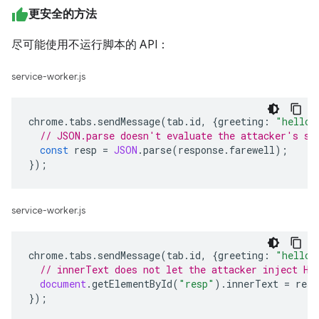
更安全的方法
尽可能使用不运行脚本的 API：
service-worker.js
chrome
.
tabs
.
sendMessage
(
tab
.
id
,
{
greeting
:
"hello"
// JSON.parse doesn't evaluate the attacker's sc
const
resp
=
JSON
.
parse
(
response
.
farewell
);
});
service-worker.js
chrome
.
tabs
.
sendMessage
(
tab
.
id
,
{
greeting
:
"hello"
// innerText does not let the attacker inject HT
document
.
getElementById
(
"resp"
).
innerText
=
resp
});