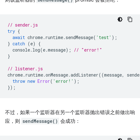
则该监听器的
promise 会被拒绝：
// sender.js
try
{
await
chrome
.
runtime
.
sendMessage
(
'test'
);
}
catch
(
e
)
{
console
.
log
(
e
.
message
);
// "error!"
}
// listener.js
chrome
.
runtime
.
onMessage
.
addListener
((
message
,
sende
throw
new
Error
(
'error!'
);
});
不过，如果一个监听器在另一个监听器抛出错误之前做出响
应，则
sendMessage()
会成功：