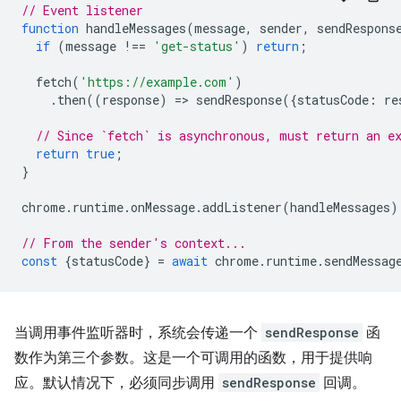
// Event listener
function
handleMessages
(
message
,
sender
,
sendRespons
if
(
message
!==
'get-status'
)
return
;
fetch
(
'https://example.com'
)
.
then
((
response
)
=
>
sendResponse
({
statusCode
:
re
// Since `fetch` is asynchronous, must return an e
return
true
;
}
chrome
.
runtime
.
onMessage
.
addListener
(
handleMessages
)
// From the sender's context...
const
{
statusCode
}
=
await
chrome
.
runtime
.
sendMessag
当调用事件监听器时，系统会传递一个
sendResponse
函
数作为第三个参数。这是一个可调用的函数，用于提供响
应。默认情况下，必须同步调用
sendResponse
回调。