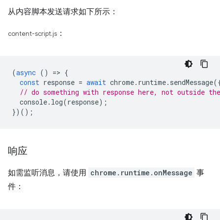
从内容脚本发送请求如下所示：
：
content-script.js
(
async
()
=
>
{
const
response
=
await
chrome
.
runtime
.
sendMessage
(
// do something with response here, not outside th
console
.
log
(
response
);
})();
响应
如需监听消息，请使用
chrome.runtime.onMessage
事
件：