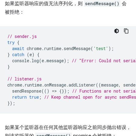
如果监听器响应的值无法序列化，则
sendMessage()
会
被拒绝：
// sender.js
try
{
await
chrome
.
runtime
.
sendMessage
(
'test'
);
}
catch
(
e
)
{
console
.
log
(
e
.
message
);
// "Error: Could not seria
}
// listener.js
chrome
.
runtime
.
onMessage
.
addListener
((
message
,
sende
sendResponse
(()
=
>
{});
// Functions are not seria
return
true
;
// Keep channel open for async sendRe
});
如果某个监听器在任何其他监听器响应之前同步抛出错误，
sendMessage()