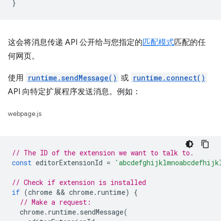
}
这会将消息传递 API 公开给与您指定的
匹配模式
匹配的任
何网页。
使用
runtime.sendMessage()
或
runtime.connect()
API 向特定扩展程序发送消息。例如：
webpage.js
// The ID of the extension we want to talk to.
const
editorExtensionId
=
'abcdefghijklmnoabcdefhijk
// Check if extension is installed
if
(
chrome
 && 
chrome
.
runtime
)
{
// Make a request:
chrome
.
runtime
.
sendMessage
(