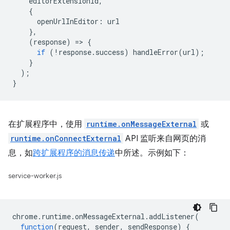
editorExtensionId
,
{
openUrlInEditor
:
url
},
(
response
)
=
>
{
if
(
!
response
.
success
)
handleError
(
url
);
}
);
}
在扩展程序中，使用
runtime.onMessageExternal
或
runtime.onConnectExternal
API 监听来自网页的消
息，如
跨扩展程序的消息传递
中所述。示例如下：
service-worker.js
chrome
.
runtime
.
onMessageExternal
.
addListener
(
function
(
request
,
sender
,
sendResponse
)
{