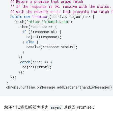
// Return a promise that wraps fetch
// If the response is OK, resolve with the status.
// with the network error that prevents the fetch 
return
new
Promise
((
resolve
,
reject
)
=
>
{
fetch
(
'https://example.com'
)
.
then
(
response
=
>
{
if
(
!
response
.
ok
)
{
reject
(
response
);
}
else
{
resolve
(
response
.
status
);
}
})
.
catch
(
error
=
>
{
reject
(
error
);
});
});
}
chrome
.
runtime
.
onMessage
.
addListener
(
handleMessages
)
您还可以将监听器声明为
async
以返回 Promise：