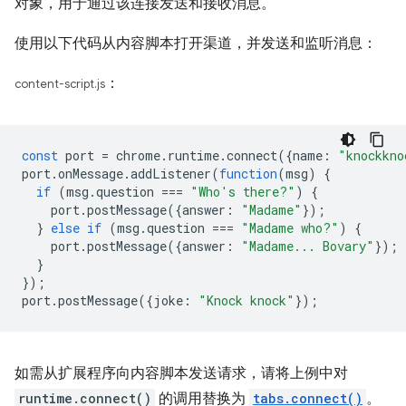
对象，用于通过该连接发送和接收消息。
使用以下代码从内容脚本打开渠道，并发送和监听消息：
：
content-script.js
const
port
=
chrome
.
runtime
.
connect
({
name
:
"knockkno
port
.
onMessage
.
addListener
(
function
(
msg
)
{
if
(
msg
.
question
===
"Who's there?"
)
{
port
.
postMessage
({
answer
:
"Madame"
});
}
else
if
(
msg
.
question
===
"Madame who?"
)
{
port
.
postMessage
({
answer
:
"Madame... Bovary"
});
}
});
port
.
postMessage
({
joke
:
"Knock knock"
});
如需从扩展程序向内容脚本发送请求，请将上例中对
runtime.connect()
的调用替换为
tabs.connect()
。