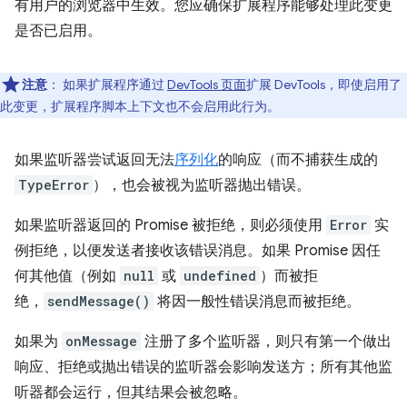
有用户的浏览器中生效。您应确保扩展程序能够处理此变更
是否已启用。
注意
：
如果扩展程序通过
DevTools 页面
扩展 DevTools，即使启用了
此变更，扩展程序脚本上下文也不会启用此行为。
如果监听器尝试返回无法
序列化
的响应（而不捕获生成的
TypeError
），也会被视为监听器抛出错误。
如果监听器返回的 Promise 被拒绝，则必须使用
Error
实
例拒绝，以便发送者接收该错误消息。如果 Promise 因任
何其他值（例如
null
或
undefined
）而被拒
绝，
sendMessage()
将因一般性错误消息而被拒绝。
如果为
onMessage
注册了多个监听器，则只有第一个做出
响应、拒绝或抛出错误的监听器会影响发送方；所有其他监
听器都会运行，但其结果会被忽略。