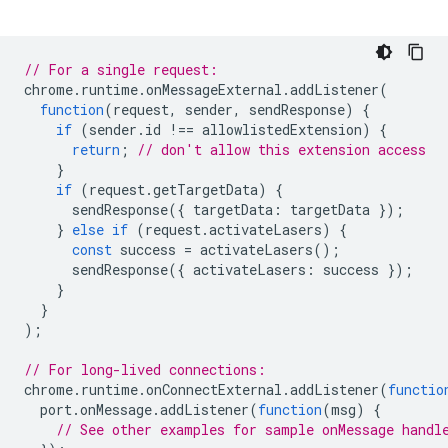
// For a single request:
chrome
.
runtime
.
onMessageExternal
.
addListener
(
function
(
request
,
sender
,
sendResponse
)
{
if
(
sender
.
id
!==
allowlistedExtension
)
{
return
;
// don't allow this extension access
}
if
(
request
.
getTargetData
)
{
sendResponse
({
targetData
:
targetData
});
}
else
if
(
request
.
activateLasers
)
{
const
success
=
activateLasers
();
sendResponse
({
activateLasers
:
success
});
}
}
);
// For long-lived connections:
chrome
.
runtime
.
onConnectExternal
.
addListener
(
functio
port
.
onMessage
.
addListener
(
function
(
msg
)
{
// See other examples for sample onMessage handl