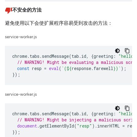
不安全的方法
避免使用以下会使扩展程序容易受到攻击的方法：
service-worker.js
chrome
.
tabs
.
sendMessage
(
tab
.
id
,
{
greeting
:
"hello"
// WARNING! Might be evaluating a malicious scri
const
resp
=
eval
(
`(
${
response
.
farewell
}
)`
);
});
service-worker.js
chrome
.
tabs
.
sendMessage
(
tab
.
id
,
{
greeting
:
"hello"
// WARNING! Might be injecting a malicious scrip
document
.
getElementById
(
"resp"
).
innerHTML
=
resp
});