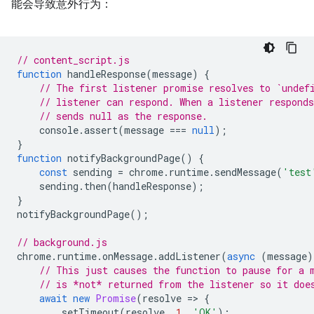
能会导致意外行为：
// content_script.js
function
handleResponse
(
message
)
{
// The first listener promise resolves to `undef
// listener can respond. When a listener respond
// sends null as the response.
console
.
assert
(
message
===
null
);
}
function
notifyBackgroundPage
()
{
const
sending
=
chrome
.
runtime
.
sendMessage
(
'test
sending
.
then
(
handleResponse
);
}
notifyBackgroundPage
();
// background.js
chrome
.
runtime
.
onMessage
.
addListener
(
async
(
message
)
// This just causes the function to pause for a 
// is *not* returned from the listener so it doe
await
new
Promise
(
resolve
=
>
{
setTimeout
(
resolve
,
1
,
'OK'
);