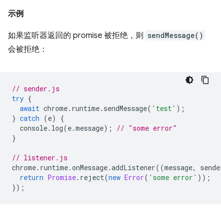
示例
如果监听器返回的 promise 被拒绝，则
sendMessage()
会被拒绝：
// sender.js
try
{
await
chrome
.
runtime
.
sendMessage
(
'test'
);
}
catch
(
e
)
{
console
.
log
(
e
.
message
);
// "some error"
}
// listener.js
chrome
.
runtime
.
onMessage
.
addListener
((
message
,
sende
return
Promise
.
reject
(
new
Error
(
'some error'
));
});