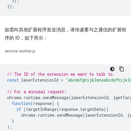
});
});
如需向其他扩展程序发送消息，请传递要与之通信的扩展程
序的 ID，如下所示：
service-worker.js
// The ID of the extension we want to talk to.
const
laserExtensionId
=
"abcdefghijklmnoabcdefhijkl
// For a minimal request:
chrome
.
runtime
.
sendMessage
(
laserExtensionId
,
{
getTar
function
(
response
)
{
if
(
targetInRange
(
response
.
targetData
))
chrome
.
runtime
.
sendMessage
(
laserExtensionId
,
{
}
);