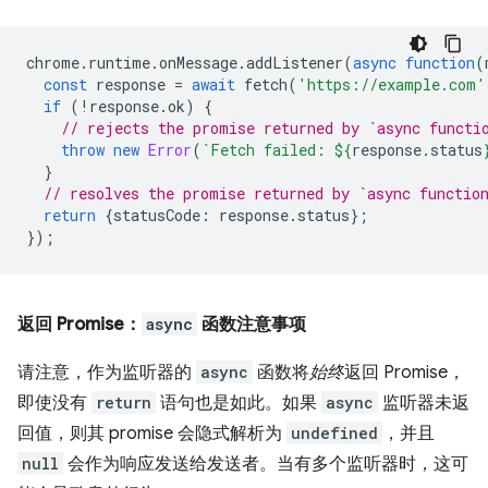
chrome
.
runtime
.
onMessage
.
addListener
(
async
function
(
const
response
=
await
fetch
(
'https://example.com'
if
(
!
response
.
ok
)
{
// rejects the promise returned by `async functi
throw
new
Error
(
`Fetch failed: 
${
response
.
status
}
// resolves the promise returned by `async functio
return
{
statusCode
:
response
.
status
};
});
返回 Promise：
async
函数注意事项
请注意，作为监听器的
async
函数将
始终
返回 Promise，
即使没有
return
语句也是如此。如果
async
监听器未返
回值，则其 promise 会隐式解析为
undefined
，并且
null
会作为响应发送给发送者。当有多个监听器时，这可