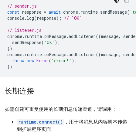
// sender.js
const
response
=
await
chrome
.
runtime
.
sendMessage
(
't
console
.
log
(
response
);
// "OK"
// listener.js
chrome
.
runtime
.
onMessage
.
addListener
((
message
,
sende
sendResponse
(
'OK'
);
});
chrome
.
runtime
.
onMessage
.
addListener
((
message
,
sende
throw
new
Error
(
'error!'
);
});
长期连接
如需创建可重复使用的长期消息传递渠道，请调用：
runtime.connect()
，用于将消息从内容脚本传递
到扩展程序页面