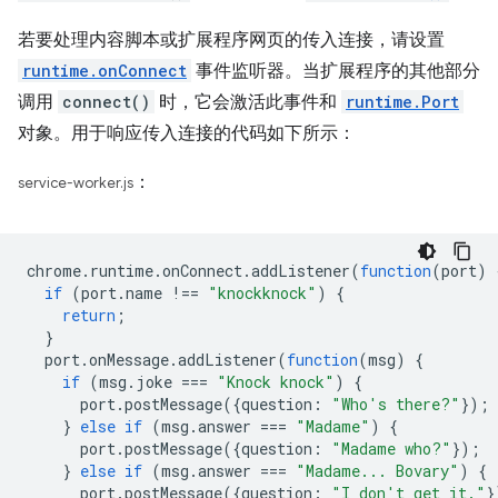
若要处理内容脚本或扩展程序网页的传入连接，请设置
runtime.onConnect
事件监听器。当扩展程序的其他部分
调用
connect()
时，它会激活此事件和
runtime.Port
对象。用于响应传入连接的代码如下所示：
：
service-worker.js
chrome
.
runtime
.
onConnect
.
addListener
(
function
(
port
)
if
(
port
.
name
!==
"knockknock"
)
{
return
;
}
port
.
onMessage
.
addListener
(
function
(
msg
)
{
if
(
msg
.
joke
===
"Knock knock"
)
{
port
.
postMessage
({
question
:
"Who's there?"
});
}
else
if
(
msg
.
answer
===
"Madame"
)
{
port
.
postMessage
({
question
:
"Madame who?"
});
}
else
if
(
msg
.
answer
===
"Madame... Bovary"
)
{
port
.
postMessage
({
question
:
"I don't get it."
}