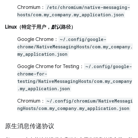
Chromium：
/etc/chromium/native-messaging-
hosts/com.my_company.my_application.json
Linux（特定于用户，
默认
路径）
Google Chrome：
~/.config/google-
chrome/NativeMessagingHosts/com.my_company.
my_application.json
Google Chrome for Testing：
~/.config/google-
chrome-for-
testing/NativeMessagingHosts/com.my_company
.my_application.json
Chromium：
~/.config/chromium/NativeMessagi
ngHosts/com.my_company.my_application.json
原生消息传递协议