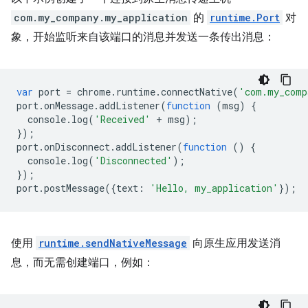
com.my_company.my_application
的
runtime.Port
对
象，开始监听来自该端口的消息并发送一条传出消息：
var
port
=
chrome
.
runtime
.
connectNative
(
'com.my_comp
port
.
onMessage
.
addListener
(
function
(
msg
)
{
console
.
log
(
'Received'
+
msg
);
});
port
.
onDisconnect
.
addListener
(
function
()
{
console
.
log
(
'Disconnected'
);
});
port
.
postMessage
({
text
:
'Hello, my_application'
});
使用
runtime.sendNativeMessage
向原生应用发送消
息，而无需创建端口，例如：