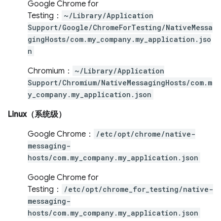
Google Chrome for
Testing：
~/Library/Application
Support/Google/ChromeForTesting/NativeMessa
gingHosts/com.my_company.my_application.jso
n
Chromium：
~/Library/Application
Support/Chromium/NativeMessagingHosts/com.m
y_company.my_application.json
Linux（系统级）
Google Chrome：
/etc/opt/chrome/native-
messaging-
hosts/com.my_company.my_application.json
Google Chrome for
Testing：
/etc/opt/chrome_for_testing/native-
messaging-
hosts/com.my_company.my_application.json