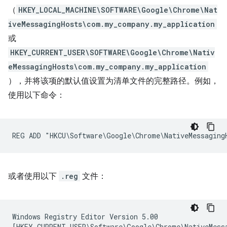
（
HKEY_LOCAL_MACHINE\SOFTWARE\Google\Chrome\Nat
iveMessagingHosts\com.my_company.my_application
或
HKEY_CURRENT_USER\SOFTWARE\Google\Chrome\Nativ
eMessagingHosts\com.my_company.my_application
），并将该项的默认值设置为清单文件的完整路径。例如，
使用以下命令：
或者使用以下
.reg
文件：
Windows Registry Editor Version 5.00

[HKEY_CURRENT_USER\Software\Google\Chrome\NativeMessa