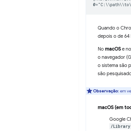
Quando o Chrom
depois o de 64 
No
macOS
e n
o navegador (G
o sistema são p
são pesquisado
Observação
:
em ver
macOS (em tod
Google C
/Library