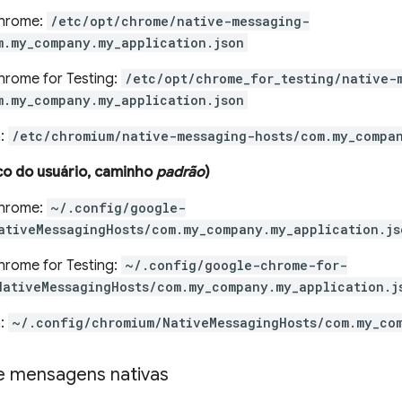
hrome:
/etc/opt/chrome/native-messaging-
m.my_company.my_application.json
rome for Testing:
/etc/opt/chrome_for_testing/native-
m.my_company.my_application.json
:
/etc/chromium/native-messaging-hosts/com.my_compan
ico do usuário, caminho
padrão
)
hrome:
~/.config/google-
ativeMessagingHosts/com.my_company.my_application.js
rome for Testing:
~/.config/google-chrome-for-
NativeMessagingHosts/com.my_company.my_application.j
:
~/.config/chromium/NativeMessagingHosts/com.my_co
e mensagens nativas