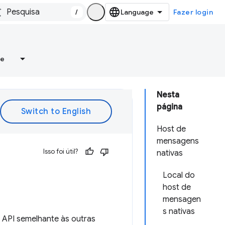
/
Fazer login
re
Nesta
página
Host de
mensagens
Isso foi útil?
nativas
Local do
host de
mensagen
s nativas
 API semelhante às outras