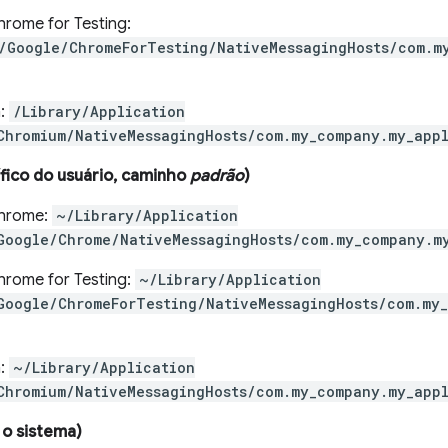
rome for Testing:
/Google/ChromeForTesting/NativeMessagingHosts/com.m
:
/Library/Application
Chromium/NativeMessagingHosts/com.my_company.my_appl
fico do usuário, caminho
padrão
)
hrome:
~/Library/Application
Google/Chrome/NativeMessagingHosts/com.my_company.m
rome for Testing:
~/Library/Application
Google/ChromeForTesting/NativeMessagingHosts/com.my_
:
~/Library/Application
Chromium/NativeMessagingHosts/com.my_company.my_appl
 o sistema)