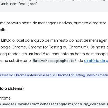
e procura hosts de mensagens nativas, primeiro o registro d
bits.
o
Linux
, o local do arquivo de manifesto do host de mensagen
oogle Chrome, Chrome for Testing ou Chromium). Os hosts 
esquisados em um local fixo, enquanto os hosts de mensagens
s no subdiretório
NativeMessagingHosts/
do
diretório de p
sões do Chrome anteriores à 146, o Chrome for Testing usava os mes
o o sistema)
hrome:
/Google/Chrome/NativeMessagingHosts/com.my_company.