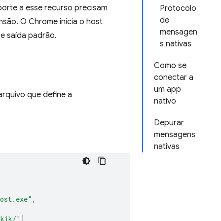
porte a esse recurso precisam
Protocolo
de
são. O Chrome inicia o host
mensagen
e saída padrão.
s nativas
Como se
conectar a
um app
arquivo que define a
nativo
Depurar
mensagens
nativas
host.exe"
,
hkik/"
]