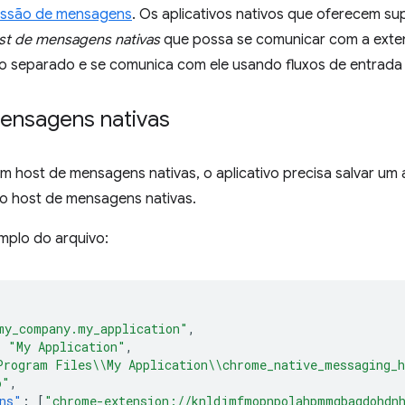
issão de mensagens
. Os aplicativos nativos que oferecem su
st de mensagens nativas
que possa se comunicar com a exten
 separado e se comunica com ele usando fluxos de entrada 
ensagens nativas
um host de mensagens nativas, o aplicativo precisa salvar um 
o host de mensagens nativas.
mplo do arquivo:
my_company.my_application"
,
:
"My Application"
,
Program Files\\My Application\\chrome_native_messaging_
o"
,
ns"
:
[
"chrome-extension://knldjmfmopnpolahpmmgbagdohdn