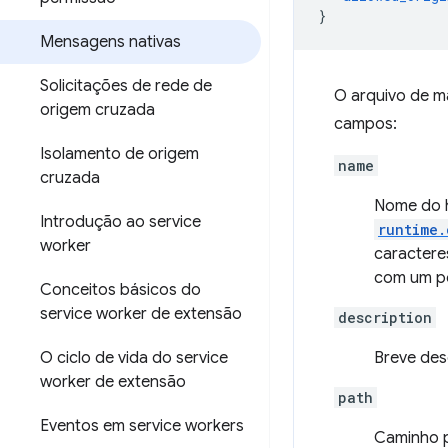
}
Mensagens nativas
Solicitações de rede de
O arquivo de m
origem cruzada
campos:
Isolamento de origem
name
cruzada
Nome do h
Introdução ao service
runtime.
worker
caractere
com um po
Conceitos básicos do
service worker de extensão
description
O ciclo de vida do service
Breve desc
worker de extensão
path
Eventos em service workers
Caminho p