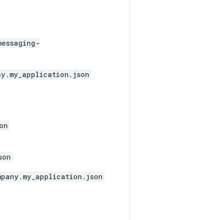
messaging-
y.my_application.json
on
son
mpany.my_application.json