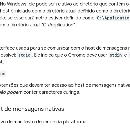
 No Windows, ele pode ser relativo ao diretório que contém o
ost é iniciado com o diretório atual definido como o diretór
lo, se esse parâmetro estiver definido como
C:\Applicatio
om o diretório atual "C:\Application".
nterface usada para se comunicar com o host de mensagens n
ossível:
stdio
. Ele indica que o Chrome deve usar
stdin
e
t.
ins
extensões que devem ter acesso ao host de mensagens nativa
não podem
conter caracteres curinga.
st de mensagens nativas
uivo de manifesto depende da plataforma.