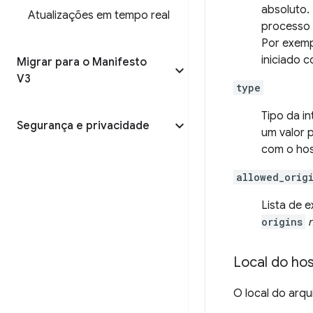
absoluto.
Atualizações em tempo real
processo h
Por exemp
iniciado c
Migrar para o Manifesto
V3
type
Tipo da i
Segurança e privacidade
um valor p
com o hos
allowed_orig
Lista de 
origins
Local do ho
O local do arq