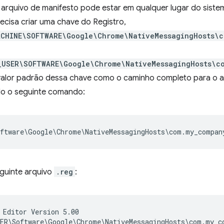
o arquivo de manifesto pode estar em qualquer lugar do siste
recisa criar uma chave do Registro,
ACHINE\SOFTWARE\Google\Chrome\NativeMessagingHosts\c
_USER\SOFTWARE\Google\Chrome\NativeMessagingHosts\c
o valor padrão dessa chave como o caminho completo para o a
o o seguinte comando:
guinte arquivo
.reg
:
 Editor Version 5.00

ER\Software\Google\Chrome\NativeMessagingHosts\com.my_co