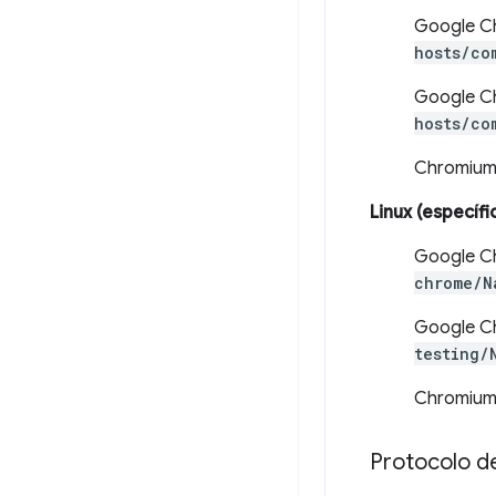
Google C
hosts/co
Google Ch
hosts/co
Chromium
Linux (específ
Google C
chrome/N
Google Ch
testing/
Chromium
Protocolo d