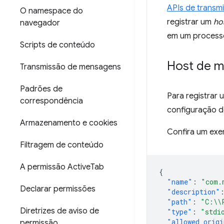
APIs de transm
O namespace do
registrar um
ho
navegador
em um processo
Scripts de conteúdo
Host de m
Transmissão de mensagens
Padrões de
Para registrar 
correspondência
configuração d
Armazenamento e cookies
Confira um exe
Filtragem de conteúdo
A permissão Active
Tab
{
"name"
:
"com.
Declarar permissões
"description"
"path"
:
"C:\\
Diretrizes de aviso de
"type"
:
"stdi
"allowed_origi
permissão