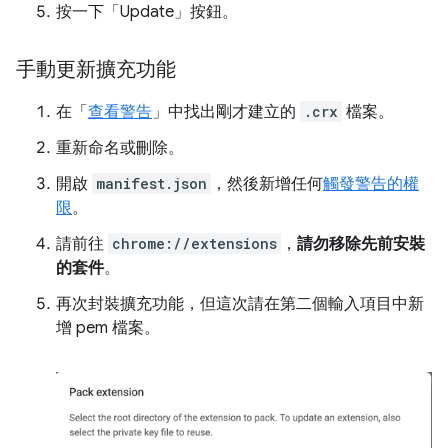
按一下「Update」
按鈕。
手動更新擴充功能
在「
查看警告
」中找出剛才建立的
.crx
檔案。
重新命名或刪除。
開啟
manifest.json
，然後新增任何
觸發警告的權
限
。
請前往
chrome://extensions
，
請勿移除先前安裝
的套件
。
再次封裝擴充功能，但這次請在第二個輸入項目中新
增 pem 檔案。