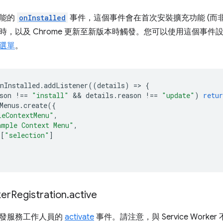
功能的
onInstalled
事件，這個事件會在首次安裝擴充功能 (而非 Ser
時，以及 Chrome 更新至新版本時觸發。您可以使用這個事
選單
。
nInstalled
.
addListener
((
details
)
=
>
{
son
!==
"install"
 && 
details
.
reason
!==
"update"
)
retur
Menus
.
create
({
leContextMenu"
,
ample Context Menu"
,
[
"selection"
]
er
Registration
.
active
發服務工作人員的
activate
事件。請注意，與 Service Wor