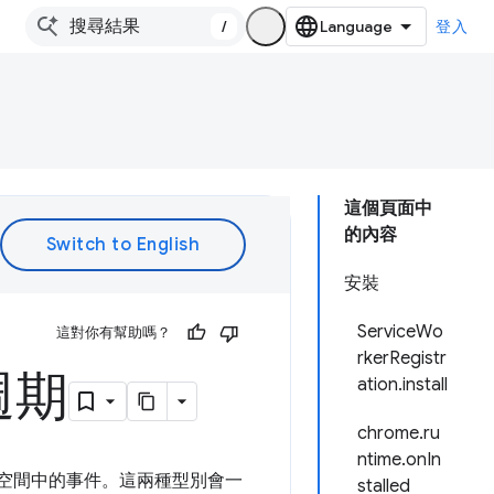
/
登入
這個頁面中
的內容
安裝
ServiceWo
這對你有幫助嗎？
rkerRegistr
週期
ation.install
chrome.ru
ntime.onIn
空間中的事件。這兩種型別會一
stalled