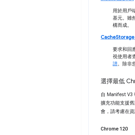
用於用戶端
基元。雖然
構而成。
CacheStorage 
要求和回
視使用者
譜
。除非
選擇最低 Ch
自 Manifest
擴充功能支援舊
會，請考慮在資
Chrome 120