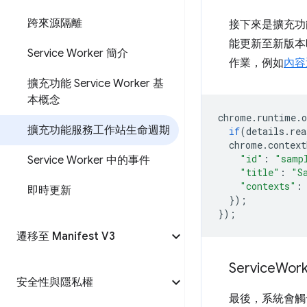
跨來源隔離
接下來是擴充
能更新至新版本
Service Worker 簡介
作業，例如
內容
擴充功能 Service Worker 基
本概念
chrome
.
runtime
.
o
擴充功能服務工作站生命週期
if
(
details
.
rea
chrome
.
context
"id"
:
"samp
Service Worker 中的事件
"title"
:
"S
"contexts"
:
即時更新
});
});
遷移至 Manifest V3
Service
Work
安全性與隱私權
最後，系統會觸