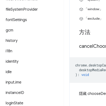
「window」
file
System
Provider
「exclude」
font
Settings
gcm
方法
history
cancel
Choo
i18n
identity
chrome
.
desktopCa
desktopMediaRe
idle
)
:
void
input
.
ime
instance
ID
隱藏 choose
login
State