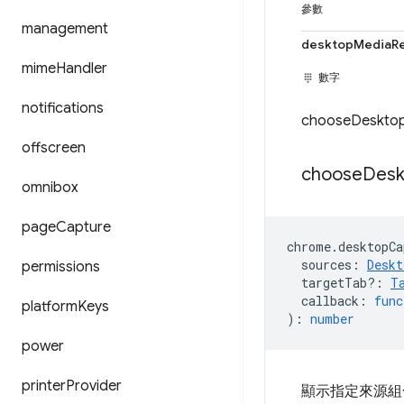
參數
management
desktopMediaRe
mime
Handler
數字
notifications
chooseDeskto
offscreen
choose
Desk
omnibox
page
Capture
chrome
.
desktopCa
sources
:
Deskt
permissions
targetTab?
:
T
callback
:
func
platform
Keys
)
:
number
power
printer
Provider
顯示指定來源組