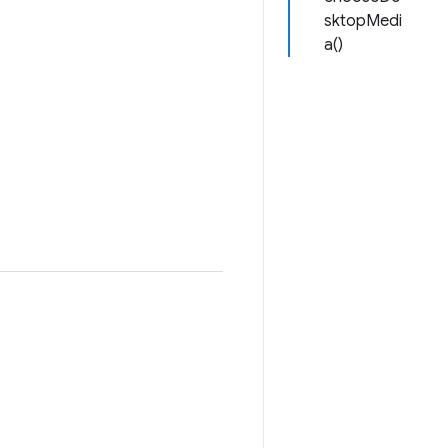
sktopMedi
a()