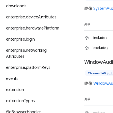
downloads
鏡像
SystemAu
enterprise
.
device
Attributes
列舉
enterprise
.
hardware
Platform
「include」
enterprise
.
login
「exclude」
enterprise
.
networking
Attributes
Window
Aud
enterprise
.
platform
Keys
Chrome 140 以
events
鏡像
WindowAu
extension
列舉
extension
Types
file
Browser
Handler
「system」