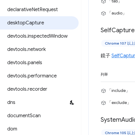
「tab」
declarative
Net
Request
「audio」
desktop
Capture
Self
Capture
devtools
.
inspected
Window
Chrome 107 以
devtools
.
network
鏡子
SelfCaptu
devtools
.
panels
列舉
devtools
.
performance
devtools
.
recorder
「include」
dns
「exclude」
document
Scan
System
Audi
dom
Chrome 105 以