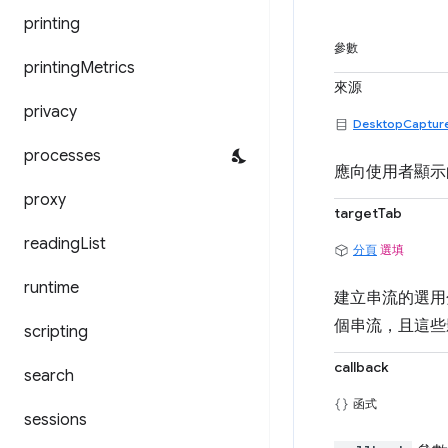
printing
參數
printing
Metrics
來源
privacy
DesktopCaptur
processes
應向使用者顯示
proxy
targetTab
reading
List
分頁
選填
runtime
建立串流的選用
個串流，且這些
scripting
callback
search
函式
sessions