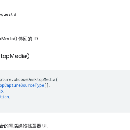
questId
pMedia() 傳回的 ID
top
Media(
)
pture
.
chooseDesktopMedia
(
opCaptureSourceType
[],
ab
,
tion
,
合的電腦媒體挑選器 UI。