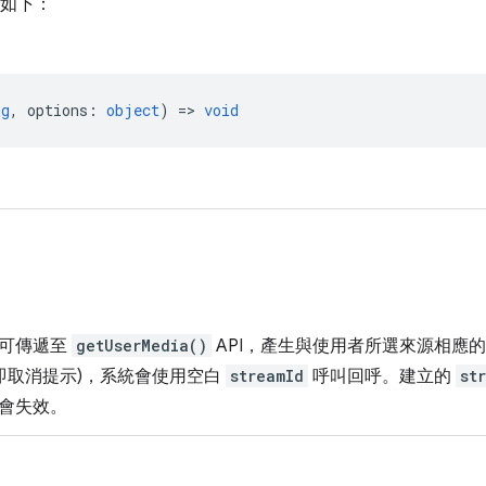
如下：
ng
,
options
:
object
) =>
void
，可傳遞至
getUserMedia()
API，產生與使用者所選來源相應
(即取消提示)，系統會使用空白
streamId
呼叫回呼。建立的
st
會失效。