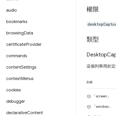
權限
audio
bookmarks
desktopCaptu
browsing
Data
類型
certificate
Provider
Desktop
Cap
commands
這個列舉用於定義 
content
Settings
context
Menus
列舉
cookies
「screen」
debugger
「window」
declarative
Content