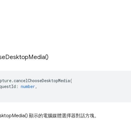
se
Desktop
Media(
)
pture
.
cancelChooseDesktopMedia
(
questId
:
number
,
DesktopMedia() 顯示的電腦媒體選擇器對話方塊。