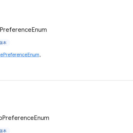
Preference
Enum
上版本
rePreferenceEnum
。
o
Preference
Enum
上版本