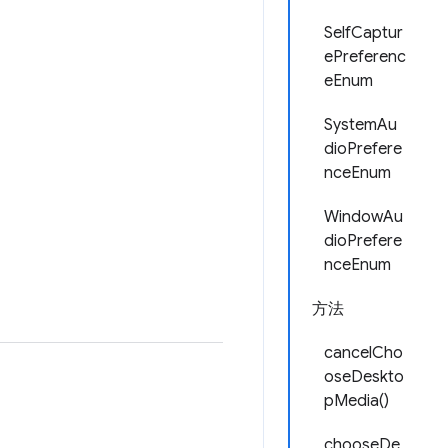
SelfCaptur
ePreferenc
eEnum
SystemAu
dioPrefere
nceEnum
WindowAu
dioPrefere
nceEnum
方法
cancelCho
oseDeskto
pMedia()
chooseDe