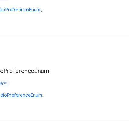
dioPreferenceEnum
。
io
Preference
Enum
上版本
dioPreferenceEnum
。