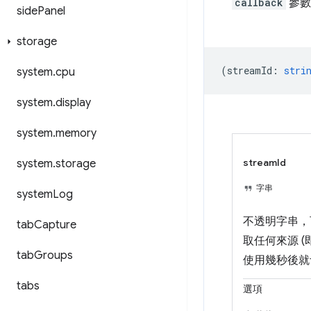
callback
參數
side
Panel
storage
(
streamId
:
stri
system
.
cpu
system
.
display
system
.
memory
streamId
system
.
storage
字串
system
Log
不透明字串
tab
Capture
取任何來源 
tab
Groups
使用幾秒後就
tabs
選項