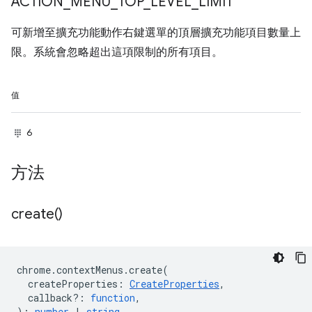
ACTION
_
MENU
_
TOP
_
LEVEL
_
LIMIT
可新增至擴充功能動作右鍵選單的頂層擴充功能項目數量上
限。系統會忽略超出這項限制的所有項目。
值
6
方法
create(
)
chrome
.
contextMenus
.
create
(
createProperties
:
CreateProperties
,
callback?
:
function
,
)
:
number
|
string