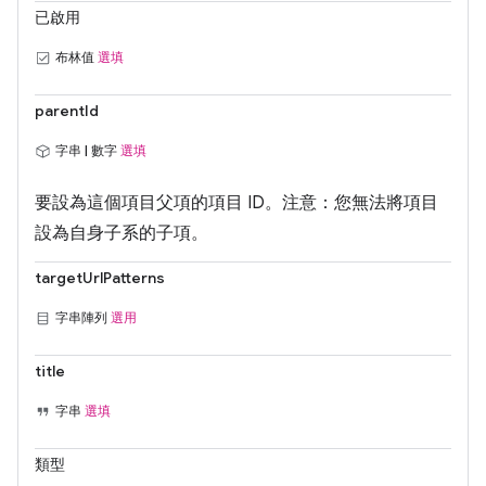
已啟用
布林值
選填
parentId
字串 | 數字
選填
要設為這個項目父項的項目 ID。注意：您無法將項目
設為自身子系的子項。
targetUrlPatterns
字串陣列
選用
title
字串
選填
類型