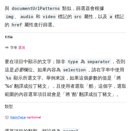
與
documentUrlPatterns
類似，篩選器會根據
img
、
audio
和
video
標記的
src
屬性，以及
a
標記
的
href
屬性進行篩選。
title
字串
選填
要在項目中顯示的文字；除非
type
為
separator
，否則
這是
必要
欄位。如果內容為
selection
，請在字串中使用
%s
顯示所選文字。舉例來說，如果這個參數的值是「將
'%s' 翻譯成拉丁豬文」，且使用者選取「酷」這個字，選取
範圍的內容選單項目就會是「將 '酷' 翻譯成拉丁豬文」。
類型
ItemType
optional