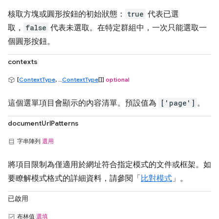
核取方塊或圓形按鈕的初始狀態：
true
代表已選
取，
false
代表未選取。在特定群組中，一次只能選取一
個圓形按鈕。
contexts
[
ContextType
, ...
ContextType
[]]
optional
這個選單項目會顯示的內容清單。預設值為
['page']
。
documentUrlPatterns
字串陣列
選用
將項目限制為僅適用於網址符合指定模式的文件或框架。如
要瞭解模式格式的詳細資料，請參閱「
比對模式
」。
已啟用
布林值
選填