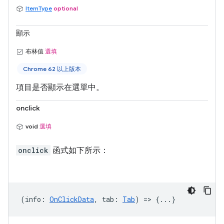
ItemType
optional
顯示
布林值
選填
Chrome 62 以上版本
項目是否顯示在選單中。
onclick
void
選填
onclick
函式如下所示：
(
info
:
OnClickData
,
tab
:
Tab
) => {...}