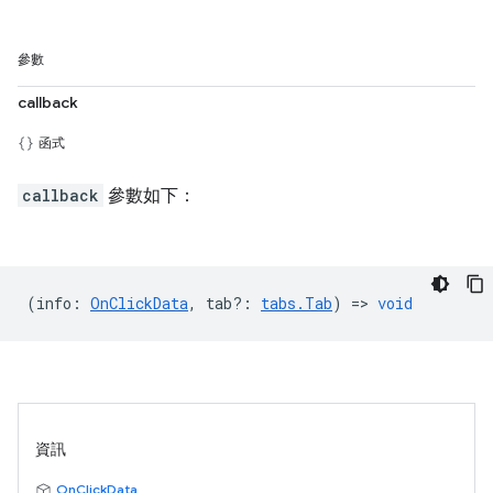
參數
callback
函式
callback
參數如下：
(
info
:
OnClickData
,
tab?
:
tabs.Tab
) =>
void
資訊
OnClickData