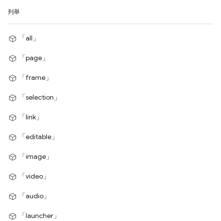
列舉
「all」
「page」
「frame」
「selection」
「link」
「editable」
「image」
「video」
「audio」
「launcher」