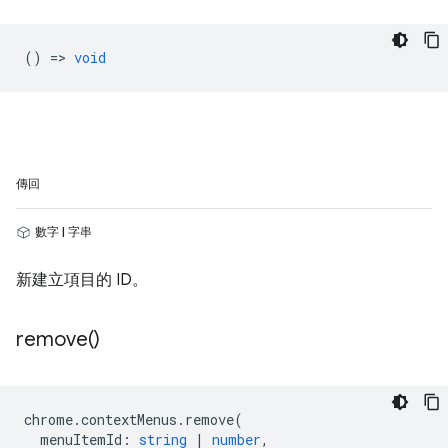
() =>
void
傳回
數字 | 字串
新建立項目的 ID。
remove(
)
chrome
.
contextMenus
.
remove
(
menuItemId
:
string
|
number
,