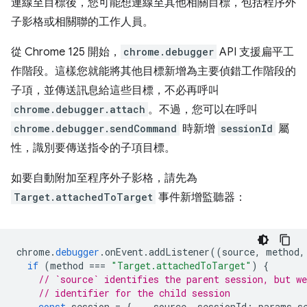
連線至目標後，您可能想連線至其他相關目標，包括程序外
子影格或相關聯的工作人員。
從 Chrome 125 開始，
chrome.debugger
API 支援扁平工
作階段。這樣您就能將其他目標新增為主要偵錯工作階段的
子項，並傳送訊息給這些目標，不必再呼叫
chrome.debugger.attach
。不過，您可以在呼叫
chrome.debugger.sendCommand
時新增
sessionId
屬
性，識別要傳送指令的子項目標。
如要自動附加至程序外子影格，請先為
Target.attachedToTarget
事件新增監聽器：
chrome
.
debugger
.
onEvent
.
addListener
((
source
,
method
,
if
(
method
===
"Target.attachedToTarget"
)
{
// `source` identifies the parent session, but we
// identifier for the child session
const
session
=
{
...
source
,
sessionId
:
params
.
s