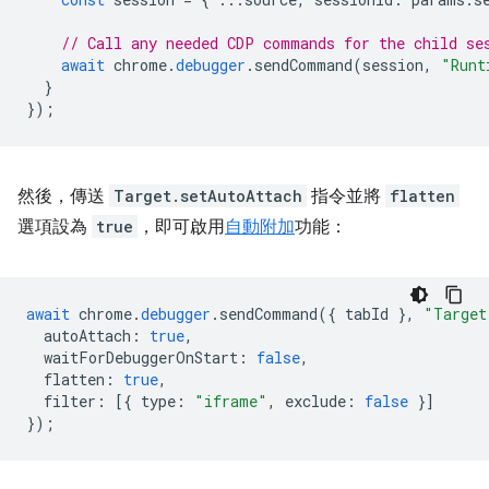
// Call any needed CDP commands for the child se
await
chrome
.
debugger
.
sendCommand
(
session
,
"Runt
}
});
然後，傳送
Target.setAutoAttach
指令並將
flatten
選項設為
true
，即可啟用
自動附加
功能：
await
chrome
.
debugger
.
sendCommand
({
tabId
},
"Target
autoAttach
:
true
,
waitForDebuggerOnStart
:
false
,
flatten
:
true
,
filter
:
[{
type
:
"iframe"
,
exclude
:
false
}]
});