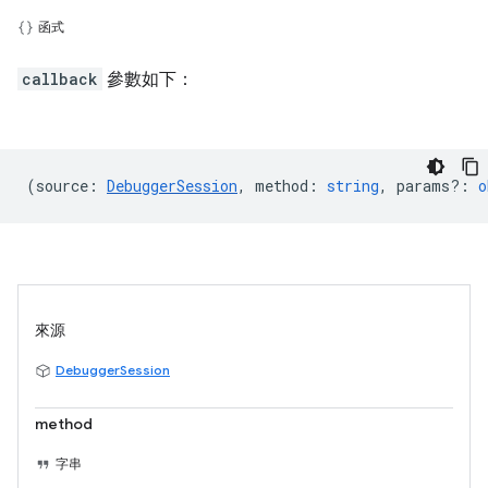
函式
callback
參數如下：
(
source
:
DebuggerSession
,
method
:
string
,
params?
:
o
來源
DebuggerSession
method
字串