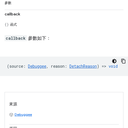
參數
callback
函式
callback
參數如下：
(
source
:
Debuggee
,
reason
:
DetachReason
) =>
void
來源
Debuggee