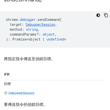
chrome
.
debugger
.
sendCommand
(
target
:
DebuggerSession
,
method
:
string
,
commandParams?
:
object
,
)
:
Promise<object
|
undefined
>
將指定指令傳送至偵錯目標。
參數
目標
DebuggerSession
要傳送指令的偵錯目標。