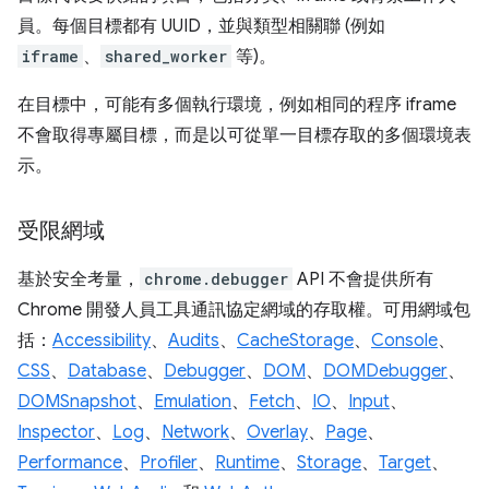
員。每個目標都有 UUID，並與類型相關聯 (例如
iframe
、
shared_worker
等)。
在目標中，可能有多個執行環境，例如相同的程序 iframe
不會取得專屬目標，而是以可從單一目標存取的多個環境表
示。
受限網域
基於安全考量，
chrome.debugger
API 不會提供所有
Chrome 開發人員工具通訊協定網域的存取權。可用網域包
括：
Accessibility
、
Audits
、
CacheStorage
、
Console
、
CSS
、
Database
、
Debugger
、
DOM
、
DOMDebugger
、
DOMSnapshot
、
Emulation
、
Fetch
、
IO
、
Input
、
Inspector
、
Log
、
Network
、
Overlay
、
Page
、
Performance
、
Profiler
、
Runtime
、
Storage
、
Target
、