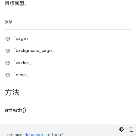
目標類型。
列舉
「page」
「background_page」
「worker」
「other」
方法
attach(
)
chrome
.
debugger
.
attach
(