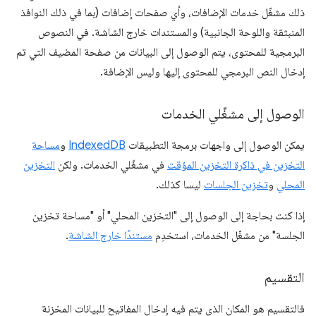
ذلك مشغّل خدمات الإضافات، وأي صفحات إضافات (بما في ذلك النوافذ
المنبثقة واللوحة الجانبية) والمستندات خارج الشاشة. في النصوص
البرمجية للمحتوى، يتم الوصول إلى البيانات من صفحة المضيف التي تم
إدخال النص البرمجي للمحتوى إليها وليس الإضافة.
الوصول إلى مشغِّلي الخدمات
يمكن الوصول إلى واجهات برمجة التطبيقات
IndexedDB
و
مساحة
التخزين في ذاكرة التخزين المؤقت
في مشغّلي الخدمات. ولكن
التخزين
المحلي
و
تخزين الجلسات
ليسا كذلك.
إذا كنت بحاجة إلى الوصول إلى "التخزين المحلي" أو "مساحة تخزين
الجلسة" من مشغّل الخدمات، استخدِم
مستندًا خارج الشاشة
.
التقسيم
فالتقسيم هو المكان الذي يتم فيه إدخال المفاتيح للبيانات المخزنة