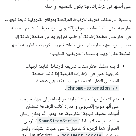
على أصلها في الإطارات، ولا يكون للتقسيم أي صلة.
بالنسبة إلى ملفات تعريف الارتباط المرتبطة بمواقع إلكترونية تابعة لجهات
خارجية، مثل تلك الخاصة بموقع إلكتروني تابع لطرف ثالث تم تحميله
في إطار على صفحة إضافة، أو طلب تم إجراؤه من صفحة إضافة إلى
مصدر تابع لجهة خارجية، تعمل ملفات تعريف الارتباط بالطريقة نفسها
المتّبعة على الويب باستثناء الطريقتين التاليتين:
لا يتم مطلقًا حظر ملفات تعريف الارتباط التابعة لجهات
خارجية حتى في الإطارات الفرعية إذا كانت صفحة
المستوى الأعلى لعلامة تبويب معيَّنة هي صفحة
.
chrome-extension://
يتم التعامل مع الطلبات الواردة من إضافة إلى جهة خارجية
على أنّها موقع إلكتروني واحد إذا كانت الإضافة تتضمّن
أذونات مضيف للجهة الخارجية. هذا يعني أنّه يمكن إرسال
ملفات تعريف الارتباط "
SameSite=Strict
". يُرجى
العلم أنّ هذا الإجراء لا ينطبق إلا على طلبات الشبكة، وليس
من خلال
document.cookie
في JavaScript، ولا