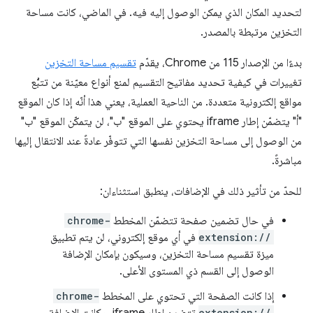
لتحديد المكان الذي يمكن الوصول إليه فيه. في الماضي، كانت مساحة
التخزين مرتبطة بالمصدر.
بدءًا من الإصدار 115 من Chrome، يقدّم
تقسيم مساحة التخزين
تغييرات في كيفية تحديد مفاتيح التقسيم لمنع أنواع معيّنة من تتبُّع
مواقع إلكترونية متعددة. من الناحية العملية، يعني هذا أنّه إذا كان الموقع
"أ" يتضمّن إطار iframe يحتوي على الموقع "ب"، لن يتمكّن الموقع "ب"
من الوصول إلى مساحة التخزين نفسها التي تتوفّر عادةً عند الانتقال إليها
مباشرةً.
للحدّ من تأثير ذلك في الإضافات، ينطبق استثناءان:
في حال تضمين صفحة تتضمّن المخطط
chrome-
extension://
في أي موقع إلكتروني، لن يتم تطبيق
ميزة تقسيم مساحة التخزين، وسيكون بإمكان الإضافة
الوصول إلى القسم ذي المستوى الأعلى.
إذا كانت الصفحة التي تحتوي على المخطط
chrome-
extension://