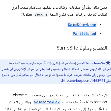
يعني ذلك أيضًا أنّ صفحات الإضافات لا يمكنها استخدام سمات أخرى
لملفات تعريف الارتباط حيث تكون السمة
Secure
مطلوبة:
SameSite=None
Partitioned
التقسيم وسلوك Same
Site
ملاحظة:
عندما تتضمّن إضافة موقعًا إلكترونيًا تابعًا لجهة خارجية، سيستخدم هذا
الموقع الإلكتروني مصدر الإضافة كمفتاح للقسم. وهذا يعني أن الموقع الإلكتروني لن يتمكن
من الوصول إلى ملفات تعريف الارتباط نفسها كما لو تم الانتقال إليها مباشرةً. يُرجى الاطّلاع
على
https://crbug.com/1463991
.
إنّ ملفات تعريف الارتباط التي يتم ضبطها على صفحات chrome-
extension:// دائمًا ما تستخدم
SameSite=Lax
. وبالتالي، لا يمكن
مطلقًا الوصول إلى ملفات تعريف الارتباط التي تم ضبطها من خلال إضافة