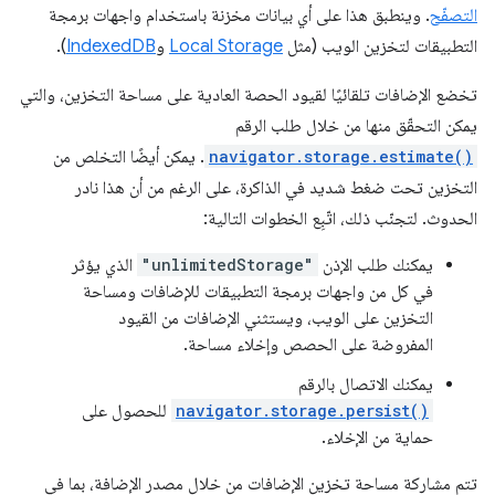
التصفّح
. وينطبق هذا على أي بيانات مخزنة باستخدام واجهات برمجة
التطبيقات لتخزين الويب (مثل
Local Storage
و
IndexedDB
).
تخضع الإضافات تلقائيًا لقيود الحصة العادية على مساحة التخزين، والتي
يمكن التحقّق منها من خلال طلب الرقم
navigator.storage.estimate()
. يمكن أيضًا التخلص من
التخزين تحت ضغط شديد في الذاكرة، على الرغم من أن هذا نادر
الحدوث. لتجنّب ذلك، اتّبِع الخطوات التالية:
يمكنك طلب الإذن
"unlimitedStorage"
الذي يؤثر
في كل من واجهات برمجة التطبيقات للإضافات ومساحة
التخزين على الويب، ويستثني الإضافات من القيود
المفروضة على الحصص وإخلاء مساحة.
يمكنك الاتصال بالرقم
navigator.storage.persist()
للحصول على
حماية من الإخلاء.
تتم مشاركة مساحة تخزين الإضافات من خلال مصدر الإضافة، بما في