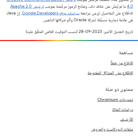
4.0‏
ما لم يُنصّ على خلاف ذلك، ونماذج الرموز مرخّصة بموجب
ترخيص Apache 2.0‏
.
للاطّلاع على التفاصيل، يُرجى مراجعة
سياسات موقع Google Developers‏
. إنّ Java
هي علامة تجارية مسجَّلة لشركة Oracle و/أو شركائها التابعين.
تاريخ التعديل الأخير: 2023-09-28 (حسب التوقيت العالمي المتفَّق عليه)
مساهمة
الإبلاغ عن خطأ
الاطّلاع على المشاكل المفتوحة
محتوى ذو صلة
تحديثات Chromium
دراسات الحالة
الأرشيف
ملفات البودكاست والعروض