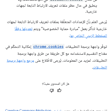
ينطبق في حال حظر ملفات تعريف الارتباط التابعة لجهات
خارجية.
يُرجى العلم بأنّ الإعدادات المتعلّقة بملفات تعريف الارتباط التابعة لجهات
خارجية تتأثّر بعمل "مبادرة حماية الخصوصية" ويتم
تعديلها وفقًا
للمخطط الزمني الخاص بها
.
توفّر واجهة برمجة التطبيقات
chrome.cookies
إمكانية التحكّم في
مفتاح التقسيم لاستخدامه مع كل طريقة من طرق واجهة برمجة
التطبيقات. لمزيد من المعلومات، يُرجى الاطّلاع على
مرجع واجهة برمجة
التطبيقات
.
هل كان المحتوى مفيدًا؟
إنّ محتوى هذه الصفحة مرخّص بموجب
ترخيص Creative Commons Attribution