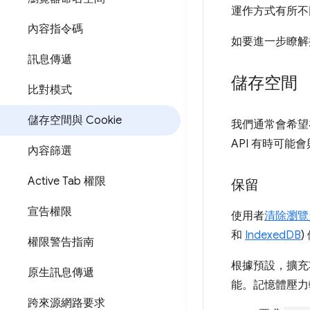
運作方式有所不
內容指令碼
如要進一步瞭解
訊息傳遞
儲存空間
比對模式
儲存空間與 Cookie
我們通常會希望
API 有時可能
內容篩選
Active Tab 權限
保留
宣告權限
使用者
清除瀏覽
和
IndexedDB
權限警告指南
根據預設，擴充
原生訊息傳遞
能。記憶體壓力
跨來源網路要求