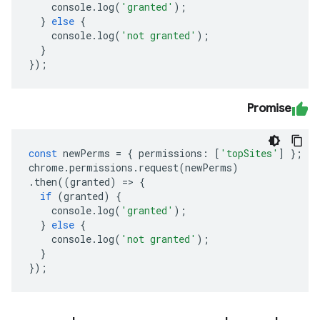
console
.
log
(
'granted'
);
}
else
{
console
.
log
(
'not granted'
);
}
});
Promise
const
newPerms
=
{
permissions
:
[
'topSites'
]
};
chrome
.
permissions
.
request
(
newPerms
)
.
then
((
granted
)
=>
{
if
(
granted
)
{
console
.
log
(
'granted'
);
}
else
{
console
.
log
(
'not granted'
);
}
});