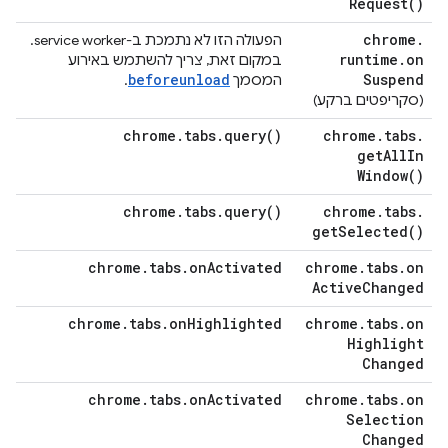
Request(
)
chrome
.
הפעולה הזו לא נתמכת ב-service worker.
runtime
.
on
במקום זאת, צריך להשתמש באירוע
beforeunload
Suspend
המסמך
.
(סקריפטים ברקע)
chrome
.
tabs
.
query(
)
chrome
.
tabs
.
get
All
In
Window(
)
chrome
.
tabs
.
query(
)
chrome
.
tabs
.
get
Selected(
)
chrome
.
tabs
.
on
Activated
chrome
.
tabs
.
on
Active
Changed
chrome
.
tabs
.
on
Highlighted
chrome
.
tabs
.
on
Highlight
Changed
chrome
.
tabs
.
on
Activated
chrome
.
tabs
.
on
Selection
Changed