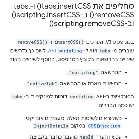
מחליפים את tabs
CSS(
insert
.
) ו-tabs
.
CSS(
remove
) ב-scripting
CSS(
insert
.
)
וב-scripting
CSS(
remove
.
)
במניפסט V3, הערכים
insertCSS()
ו-
removeCSS()
עוברים מ-
tabs
API ל-
scripting
API
. לשם כך נדרשים
שינויים בהרשאות בקובץ המניפסט, בנוסף לשינויים בקוד:
ההרשאה
"scripting"
.
הרשאות מארח או ההרשאה
"activeTab"
.
הפונקציות ב-API
scripting
דומות לפונקציות ב-
tabs
.
יש כמה הבדלים.
כשקוראים לשיטות האלה, מעבירים אובייקט
CSSInjection
במקום
InjectDetails
.
עכשיו הערך
tabId
מועבר כחבר בקבוצה