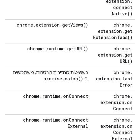
extension
.
connect
Native(
)
chrome
.
extension
.
get
Views(
)
chrome
.
extension
.
get
Extension
Tabs(
)
chrome
.
runtime
.
get
URL(
)
chrome
.
extension
.
get
URL(
)
chrome
.
כששיטות מחזירות הבטחות, משתמשים
promise
.
catch(
)
extension
.
last
ב-
Error
chrome
.
runtime
.
on
Connect
chrome
.
extension
.
on
Connect
chrome
.
runtime
.
on
Connect
chrome
.
External
extension
.
on
Connect
External