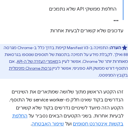
החלפת ממשקי API שלא נתמכים
עדכונים שלא קשורים לבעיות אחרות
הערה:
התמיכה ב-Manifest V3 קיימת בדרך כלל ב-Chrome מגרסה
88 ואילך. לקבלת מידע על תמיכה בתכונות של תוספים שנוספו בגרסאות
מאוחרות יותר של Chrome, אפשר לעיין ב
מאמרי העזרה של ה-API
. אם
התוסף דורש ממשק API ספציפי, אפשר לציין
גרסת Chrome מינימלית
בקובץ המניפסט.
זהו הקטע הראשון מתוך שלושה שמתארים את השינויים
הנדרשים בקוד שאינו חלק מ-service worker של התוסף.
הקטע הזה מיועד לשינויים נדרשים בקוד שלא קשורים
לבעיות אחרות. בשני הקטעים הבאים נסביר על
החלפת
בקשות אינטרנט חסומים
ועל
שיפור האבטחה
.