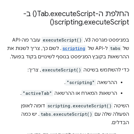
החלפת ה-Tab
Script(
execute
.
) ב-
)
scripting
.
execute
Script(
במניפסט מגרסה V3,
executeScript()
עובר מה-API
של
tabs
ל-API של
scripting
. לשם כך, צריך לשנות את
ההרשאות בקובץ המניפסט בנוסף לשינויים בקוד בפועל.
כדי להשתמש בשיטה
executeScript()
, צריך:
ההרשאה
"scripting"
.
הרשאות המארח או ההרשאה
"activeTab"
.
השיטה
scripting.executeScript()
דומה לאופן
הפעולה שלה עם
tabs.executeScript()
. יש כמה
הבדלים.