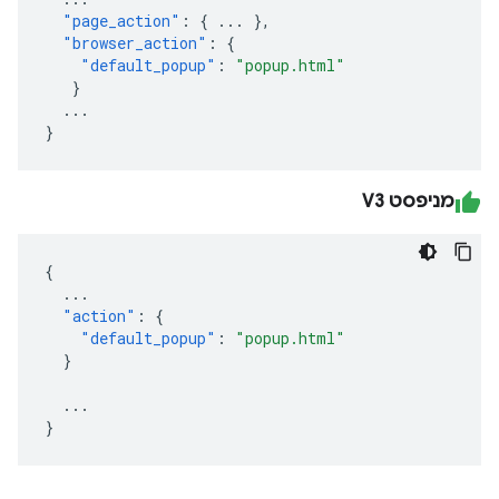
"page_action"
:
{
...
},
"browser_action"
:
{
"default_popup"
:
"popup.html"
}
...
}
מניפסט V3
{
...
"action"
:
{
"default_popup"
:
"popup.html"
}
...
}