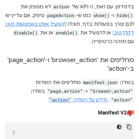
בדפדפן. עם זאת, ה-API של
action
לא מספק את
hide()
ו-
show()
כמו ש-
pageAction
סיפק. אם עדיין יש
לכם צורך בפעולות בדף, תוכלו
להפעיל אותן באמצעות תוכן
דקלרטיבי
או להפעיל את
enable()
או את
disable()
עם מזהה כרטיסייה.
מחליפים את 'browser
action' ו-'page
_
_
action'
ב-'action'
בשדה
manifest.json
מחליפים את השדות
"browser_action"
ו-
"page_action"
בשדה
"action"
.
מידע על השדה
"action"
Manifest V2
{
...