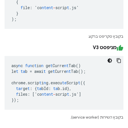
{
f
ile
:
'co
ntent
-
scrip
t
.js'
}
);
בקובץ סקריפט ברקע.
מניפסט V3
asy
n
c
fun
c
t
io
n
ge
t
Curre
nt
Tab()
le
t
ta
b
=
awai
t
ge
t
Curre
nt
Tab();
chrome.scrip
t
i
n
g.execu
te
Scrip
t
(
{
tar
ge
t
:
{
ta
bId
:
ta
b.id
},
f
iles
:
[
'co
ntent
-
scrip
t
.js'
]
}
);
בקובץ השירות (service worker).