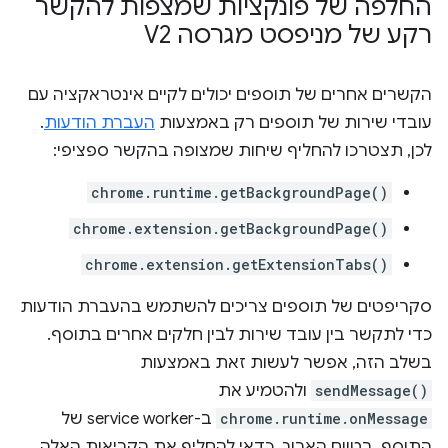
החלפה של פונקציות שמצפות להקשר
רקע של מניפסט מגרסה V2
הקשרים אחרים של תוספים יכולים לקיים אינטראקציה עם
עובדי שירות של תוספים רק באמצעות
העברת הודעות
.
לכן, תצטרכו להחליף שיחות שמצופה בהקשר ספציפי:
chrome.runtime.getBackgroundPage()
chrome.extension.getBackgroundPage()
chrome.extension.getExtensionTabs()
סקריפטים של תוספים צריכים להשתמש בהעברת הודעות
כדי לתקשר בין עובד שירות לבין חלקים אחרים בתוסף.
בשלב הזה, אפשר לעשות זאת באמצעות
sendMessage()
ולהטמיע את
chrome.runtime.onMessage
ב-service worker של
התוסף. בטווח הארוך, כדאי להחליף את הקריאות האלה