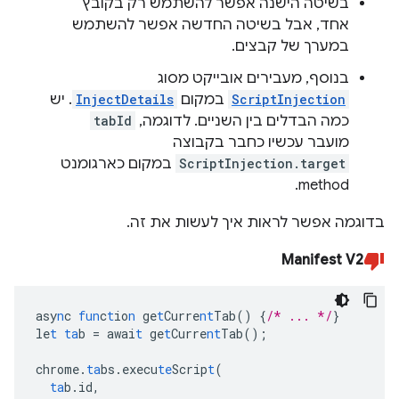
בשיטה הישנה אפשר להשתמש רק בקובץ
אחד, אבל בשיטה החדשה אפשר להשתמש
במערך של קבצים.
בנוסף, מעבירים אובייקט מסוג
ScriptInjection
במקום
InjectDetails
. יש
כמה הבדלים בין השניים. לדוגמה,
tabId
מועבר עכשיו כחבר בקבוצה
ScriptInjection.target
במקום כארגומנט
method.
בדוגמה אפשר לראות איך לעשות את זה.
Manifest V2
asy
n
c
fun
c
t
io
n
ge
t
Curre
nt
Tab()
{
/* ... */
}
le
t
ta
b
=
awai
t
ge
t
Curre
nt
Tab();
chrome.
ta
bs.execu
te
Scrip
t
(
ta
b.id
,