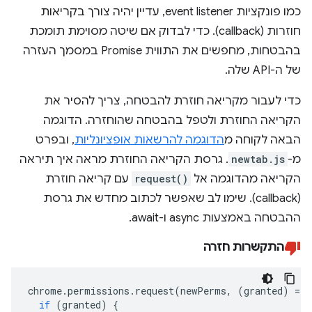
כמו פונקציות event listener, עדיין יהיה צורך בקריאות
חוזרות (callback). כדי לבדוק אם שיטה מסוימת תומכת
בהבטחות, מחפשים את התווית Promise במסמך העזרה
של ה-API שלה.
כדי לעבור מקריאה חוזרת להבטחה, צריך להסיר את
הקריאה החוזרת ולטפל בהבטחה שהוחזרה. הדוגמה
הבאה לקוחה מ
הדוגמה להרשאות אופציונליות
, ובפרט
מ-
newtab.js
. גרסת הקריאה החוזרת מראה איך תיראה
הקריאה מהדוגמה אל
request()
עם קריאה חוזרת
(callback). שימו לב שאפשר לכתוב מחדש את גרסת
ההבטחה באמצעות async ו-await.
התקשרות חזרה
chrome
.
permissions
.
request
(
newPerms
,
(
granted
)
=>
if
(
granted
)
{