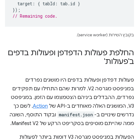
target
:
{
tabId
:
tab
.
id
}
});
// Remaining code. 
בקובץ השירות (service worker).
החלפת פעולות הדפדפן ופעולות בדפים
ב'פעולות'
פעולות דפדפן ופעולות בדפים היו מושגים נפרדים
במניפסט מגרסה V2. למרות שהם התחילו עם תפקידים
נפרדים, ההבדלים ביניהם הצטמצמו עם הזמן. במניפסט
V3, המושגים האלה מאוחדים ב-API של
Action
. לשם כך
נדרשים שינויים ב-
manifest.json
ובקוד התוסף, השונה
ממה שהייתם מוסיפים בסקריפט הרקע של Manifest V2.
הפעולות במניפסט מגרסה V3 דומות ביותר לפעולות