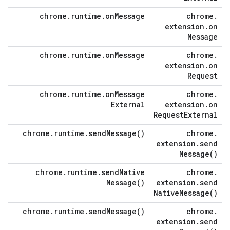
chrome
.
runtime
.
on
Message
chrome
.
extension
.
on
Message
chrome
.
runtime
.
on
Message
chrome
.
extension
.
on
Request
chrome
.
runtime
.
on
Message
chrome
.
External
extension
.
on
Request
External
chrome
.
runtime
.
send
Message(
)
chrome
.
extension
.
send
Message(
)
chrome
.
runtime
.
send
Native
chrome
.
Message(
)
extension
.
send
Native
Message(
)
chrome
.
runtime
.
send
Message(
)
chrome
.
extension
.
send