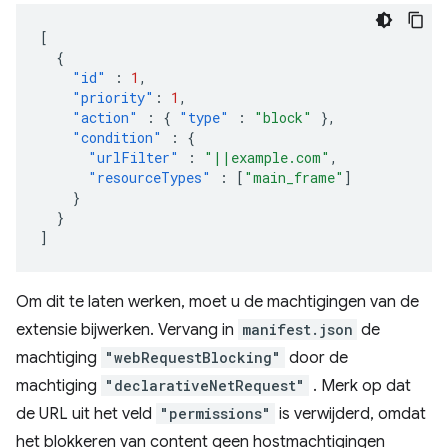
[
{
"id"
:
1
,
"priority"
:
1
,
"action"
:
{
"type"
:
"block"
},
"condition"
:
{
"urlFilter"
:
"||example.com"
,
"resourceTypes"
:
[
"main_frame"
]
}
}
]
Om dit te laten werken, moet u de machtigingen van de
extensie bijwerken. Vervang in
manifest.json
de
machtiging
"webRequestBlocking"
door de
machtiging
"declarativeNetRequest"
. Merk op dat
de URL uit het veld
"permissions"
is verwijderd, omdat
het blokkeren van content geen hostmachtigingen