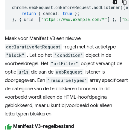
chrome
.
webRequest
.
onBeforeRequest
.
addListener
((
e
)
return
{
cancel
:
true
};
},
{
urls
:
[
"https://www.example.com/*"
]
},
[
"bloc
Maak voor Manifest V3 een nieuwe
declarativeNetRequest
-regel met het actietype
"block"
. Let op het
"condition"
object in de
voorbeeldregel. Het
"urlFilter"
object vervangt de
optie
urls
die aan de
webRequest
listener is
doorgegeven. Een
"resourceTypes"
array specificeert
de categorie van de te blokkeren bronnen. In dit
voorbeeld wordt alleen de HTML-hoofdpagina
geblokkeerd, maar u kunt bijvoorbeeld ook alleen
lettertypen blokkeren.
Manifest V3-regelbestand