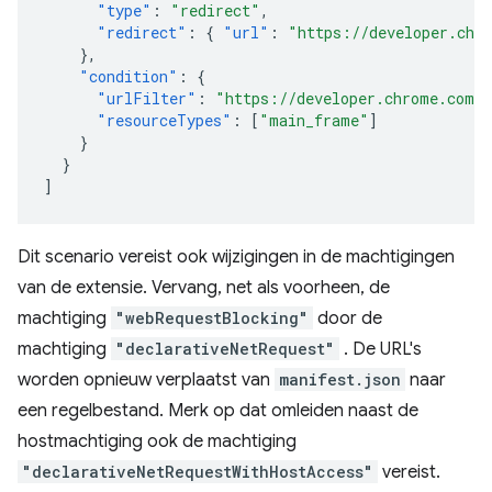
"type"
:
"redirect"
,
"redirect"
:
{
"url"
:
"https://developer.chr
},
"condition"
:
{
"urlFilter"
:
"https://developer.chrome.com/d
"resourceTypes"
:
[
"main_frame"
]
}
}
]
Dit scenario vereist ook wijzigingen in de machtigingen
van de extensie. Vervang, net als voorheen, de
machtiging
"webRequestBlocking"
door de
machtiging
"declarativeNetRequest"
. De URL's
worden opnieuw verplaatst van
manifest.json
naar
een regelbestand. Merk op dat omleiden naast de
hostmachtiging ook de machtiging
"declarativeNetRequestWithHostAccess"
vereist.