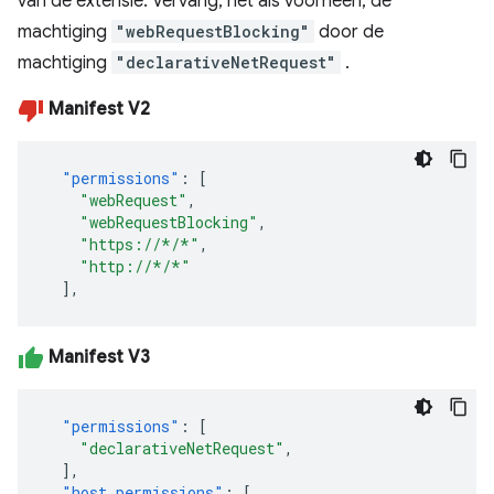
van de extensie. Vervang, net als voorheen, de
machtiging
"webRequestBlocking"
door de
machtiging
"declarativeNetRequest"
.
Manifest V2
"permissions"
:
[
"webRequest"
,
"webRequestBlocking"
,
"https://*/*"
,
"http://*/*"
],
Manifest V3
"permissions"
:
[
"declarativeNetRequest"
,
],
"host_permissions"
:
[