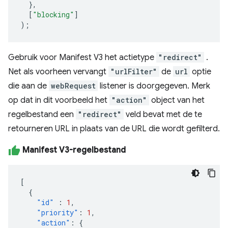
},
[
"blocking"
]
);
Gebruik voor Manifest V3 het actietype
"redirect"
.
Net als voorheen vervangt
"urlFilter"
de
url
optie
die aan de
webRequest
listener is doorgegeven. Merk
op dat in dit voorbeeld het
"action"
object van het
regelbestand een
"redirect"
veld bevat met de te
retourneren URL in plaats van de URL die wordt gefilterd.
Manifest V3-regelbestand
[
{
"id"
:
1
,
"priority"
:
1
,
"action"
:
{