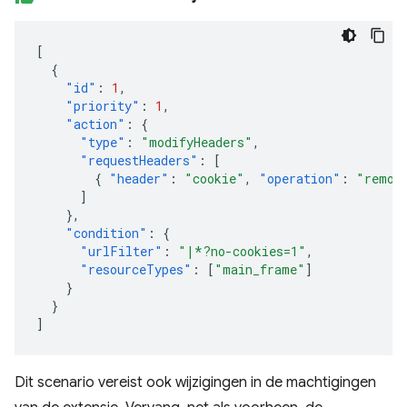
[
{
"id"
:
1
,
"priority"
:
1
,
"action"
:
{
"type"
:
"modifyHeaders"
,
"requestHeaders"
:
[
{
"header"
:
"cookie"
,
"operation"
:
"remov
]
},
"condition"
:
{
"urlFilter"
:
"|*?no-cookies=1"
,
"resourceTypes"
:
[
"main_frame"
]
}
}
]
Dit scenario vereist ook wijzigingen in de machtigingen