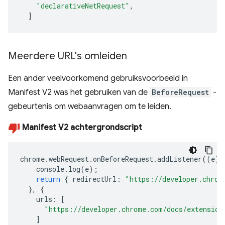
"declarativeNetRequest"
,
]
Meerdere URL's omleiden
Een ander veelvoorkomend gebruiksvoorbeeld in
Manifest V2 was het gebruiken van de
BeforeRequest
-
gebeurtenis om webaanvragen om te leiden.
Manifest V2 achtergrondscript
chrome
.
webRequest
.
onBeforeRequest
.
addListener
((
e
)
console
.
log
(
e
);
return
{
redirectUrl
:
"https://developer.chrom
},
{
urls
:
[
"https://developer.chrome.com/docs/extension
]