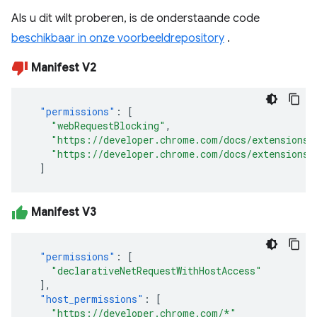
Als u dit wilt proberen, is de onderstaande code
beschikbaar in onze voorbeeldrepository
.
Manifest V2
"permissions"
:
[
"webRequestBlocking"
,
"https://developer.chrome.com/docs/extensions/
"https://developer.chrome.com/docs/extensions/
]
Manifest V3
"permissions"
:
[
"declarativeNetRequestWithHostAccess"
],
"host_permissions"
:
[
"https://developer.chrome.com/*"