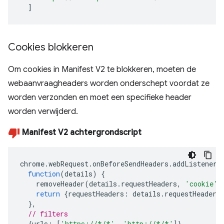
]
Cookies blokkeren
Om cookies in Manifest V2 te blokkeren, moeten de
webaanvraagheaders worden onderschept voordat ze
worden verzonden en moet een specifieke header
worden verwijderd.
Manifest V2 achtergrondscript
chrome
.
webRequest
.
onBeforeSendHeaders
.
addListener
(
function
(
details
)
{
removeHeader
(
details
.
requestHeaders
,
'cookie'
)
return
{
requestHeaders
:
details
.
requestHeaders
},
// filters
{
urls
:
[
'https://*/*'
,
'http://*/*'
]},