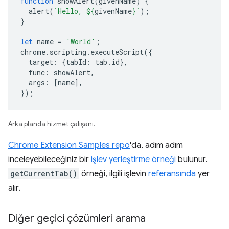
function
showAlert
(
givenName
)
{
alert
(
`Hello, 
${
givenName
}
`
);
}
let
name
=
'World'
;
chrome
.
scripting
.
executeScript
({
target
:
{
tabId
:
tab
.
id
},
func
:
showAlert
,
args
:
[
name
],
});
Arka planda hizmet çalışanı.
Chrome Extension Samples repo
'da, adım adım
inceleyebileceğiniz bir
işlev yerleştirme örneği
bulunur.
getCurrentTab()
örneği, ilgili işlevin
referansında
yer
alır.
Diğer geçici çözümleri arama