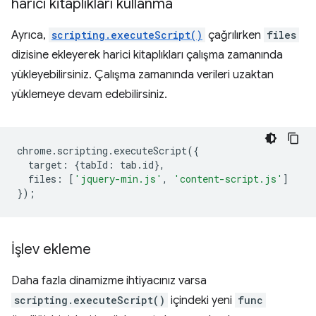
harici kitaplıkları kullanma
Ayrıca,
scripting.executeScript()
çağrılırken
files
dizisine ekleyerek harici kitaplıkları çalışma zamanında
yükleyebilirsiniz. Çalışma zamanında verileri uzaktan
yüklemeye devam edebilirsiniz.
chrome
.
scripting
.
executeScript
({
target
:
{
tabId
:
tab
.
id
},
files
:
[
'jquery-min.js'
,
'content-script.js'
]
});
İşlev ekleme
Daha fazla dinamizme ihtiyacınız varsa
scripting.executeScript()
içindeki yeni
func