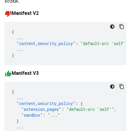
sözlük.
Manifest V2
{
...
"content_security_policy"
:
"default-src 'self'"
...
}
Manifest V3
{
...
"content_security_policy"
:
{
"extension_pages"
:
"default-src 'self'"
,
"sandbox"
:
"..."
}
...