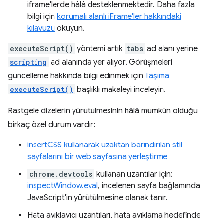
iframe'lerde hâlâ desteklenmektedir. Daha fazla
bilgi için
korumalı alanlı iFrame'ler hakkındaki
kılavuzu
okuyun.
executeScript()
yöntemi artık
tabs
ad alanı yerine
scripting
ad alanında yer alıyor. Görüşmeleri
güncelleme hakkında bilgi edinmek için
Taşıma
executeScript()
başlıklı makaleyi inceleyin.
Rastgele dizelerin yürütülmesinin hâlâ mümkün olduğu
birkaç özel durum vardır:
insertCSS kullanarak uzaktan barındırılan stil
sayfalarını bir web sayfasına yerleştirme
chrome.devtools
kullanan uzantılar için:
inspectWindow.eval
, incelenen sayfa bağlamında
JavaScript'in yürütülmesine olanak tanır.
Hata ayıklayıcı uzantıları, hata ayıklama hedefinde