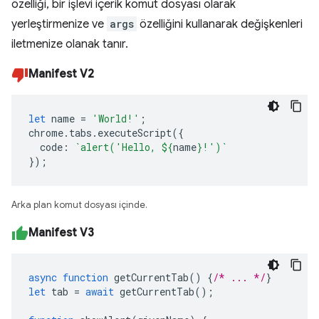
özelliği, bir işlevi içerik komut dosyası olarak
yerleştirmenize ve
args
özelliğini kullanarak değişkenleri
iletmenize olanak tanır.
Manifest V2
let
name
=
'World!'
;
chrome
.
tabs
.
executeScript
({
code
:
`alert('Hello, 
${
name
}
!')`
});
Arka plan komut dosyası içinde.
Manifest V3
async
function
getCurrentTab
()
{
/* ... */
}
let
tab
=
await
getCurrentTab
();