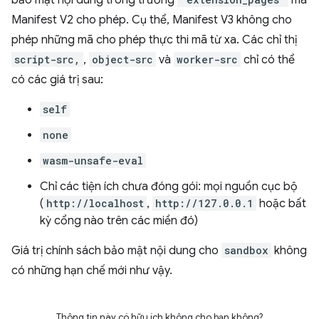
Manifest V2 cho phép. Cụ thể, Manifest V3 không cho
phép những mã cho phép thực thi mã từ xa. Các chỉ thị
script-src,
,
object-src
và
worker-src
chỉ có thể
có các giá trị sau:
self
none
wasm-unsafe-eval
Chỉ các tiện ích chưa đóng gói: mọi nguồn cục bộ
(
http://localhost
,
http://127.0.0.1
hoặc bất
kỳ cổng nào trên các miền đó)
Giá trị chính sách bảo mật nội dung cho
sandbox
không
có những hạn chế mới như vậy.
Thông tin này có hữu ích không cho bạn không?