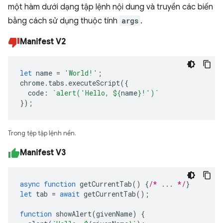
một hàm dưới dạng tập lệnh nội dung và truyền các biến
bằng cách sử dụng thuộc tính
args
.
Manifest V2
let
name
=
'World!'
;
chrome
.
tabs
.
executeScript
({
code
:
`alert('Hello, 
${
name
}
!')`
});
Trong tệp tập lệnh nền.
Manifest V3
async
function
getCurrentTab
()
{
/* ... */
}
let
tab
=
await
getCurrentTab
();
function
showAlert
(
givenName
)
{