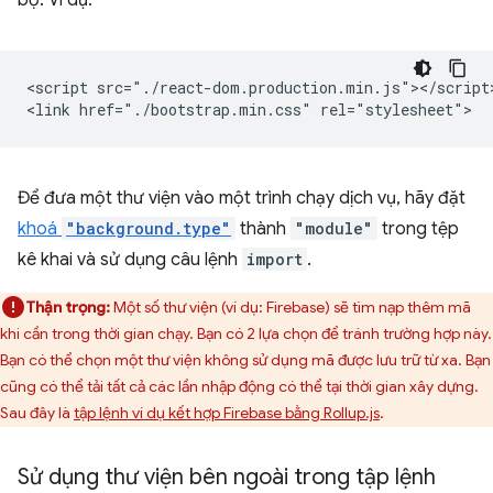
bộ. Ví dụ:
<script src="./react-dom.production.min.js"></script>
Để đưa một thư viện vào một trình chạy dịch vụ, hãy đặt
khoá
"background.type"
thành
"module"
trong tệp
kê khai và sử dụng câu lệnh
import
.
Thận trọng:
Một số thư viện (ví dụ: Firebase) sẽ tìm nạp thêm mã
khi cần trong thời gian chạy. Bạn có 2 lựa chọn để tránh trường hợp này.
Bạn có thể chọn một thư viện không sử dụng mã được lưu trữ từ xa. Bạn
cũng có thể tải tất cả các lần nhập động có thể tại thời gian xây dựng.
Sau đây là
tập lệnh ví dụ kết hợp Firebase bằng Rollup.js
.
Sử dụng thư viện bên ngoài trong tập lệnh