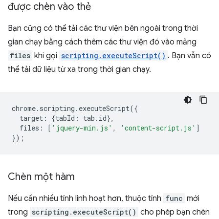
được chèn vào thẻ
Bạn cũng có thể tải các thư viện bên ngoài trong thời
gian chạy bằng cách thêm các thư viện đó vào mảng
files
khi gọi
scripting.executeScript()
. Bạn vẫn có
thể tải dữ liệu từ xa trong thời gian chạy.
chrome
.
scripting
.
executeScript
({
target
:
{
tabId
:
tab
.
id
},
files
:
[
'jquery-min.js'
,
'content-script.js'
]
});
Chèn một hàm
Nếu cần nhiều tính linh hoạt hơn, thuộc tính
func
mới
trong
scripting.executeScript()
cho phép bạn chèn