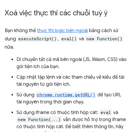
Xoá việc thực thi các chuỗi tuỳ ý
Bạn không thể
thực thi logic bên ngoài
bằng cách sử
dụng
executeScript()
,
eval()
và
new Function()
nữa.
Di chuyển tất cả mã bên ngoài (JS, Wasm, CSS) vào
gói tiện ích của bạn.
Cập nhật tập lệnh và các tham chiếu về kiểu để tải
tài nguyên từ gói tiện ích.
Sử dụng
chrome.runtime.getURL()
để tạo URL
tài nguyên trong thời gian chạy.
Sử dụng iframe có thuộc tính hộp cát:
eval
và
new Function(...)
vẫn được hỗ trợ trong iframe
có thuộc tính hộp cát. Để biết thêm thông tin, hãy