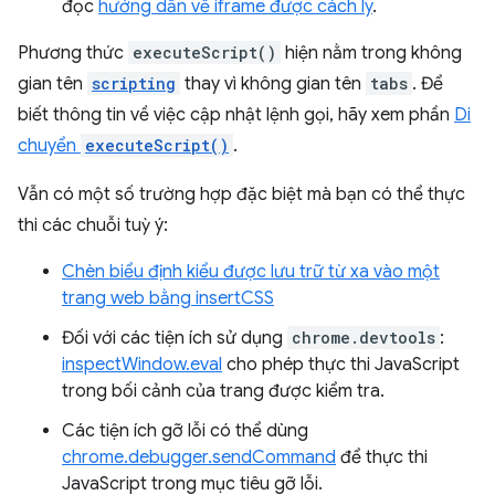
đọc
hướng dẫn về iframe được cách ly
.
Phương thức
executeScript()
hiện nằm trong không
gian tên
scripting
thay vì không gian tên
tabs
. Để
biết thông tin về việc cập nhật lệnh gọi, hãy xem phần
Di
chuyển
executeScript()
.
Vẫn có một số trường hợp đặc biệt mà bạn có thể thực
thi các chuỗi tuỳ ý:
Chèn biểu định kiểu được lưu trữ từ xa vào một
trang web bằng insertCSS
Đối với các tiện ích sử dụng
chrome.devtools
:
inspectWindow.eval
cho phép thực thi JavaScript
trong bối cảnh của trang được kiểm tra.
Các tiện ích gỡ lỗi có thể dùng
chrome.debugger.sendCommand
để thực thi
JavaScript trong mục tiêu gỡ lỗi.