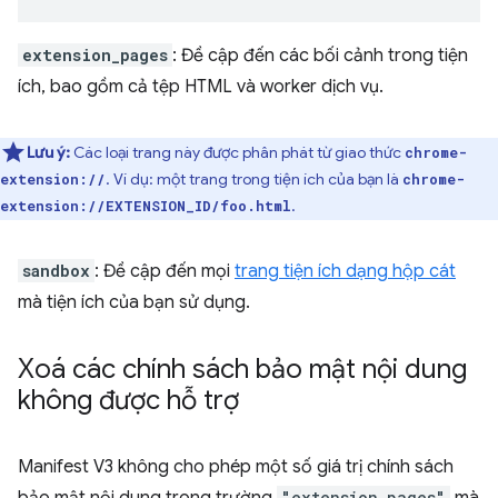
extension_pages
: Đề cập đến các bối cảnh trong tiện
ích, bao gồm cả tệp HTML và worker dịch vụ.
Lưu ý:
Các loại trang này được phân phát từ giao thức
chrome-
. Ví dụ: một trang trong tiện ích của bạn là
extension://
chrome-
.
extension://EXTENSION_ID/foo.html
sandbox
: Đề cập đến mọi
trang tiện ích dạng hộp cát
mà tiện ích của bạn sử dụng.
Xoá các chính sách bảo mật nội dung
không được hỗ trợ
Manifest V3 không cho phép một số giá trị chính sách
bảo mật nội dung trong trường
"extension_pages"
mà