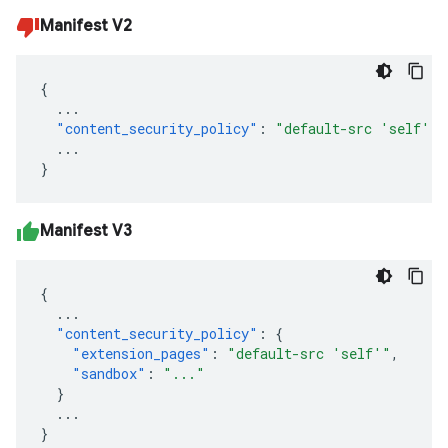
Manifest V2
{
...
"content_security_policy"
:
"default-src 'self'"
...
}
Manifest V3
{
...
"content_security_policy"
:
{
"extension_pages"
:
"default-src 'self'"
,
"sandbox"
:
"..."
}
...
}