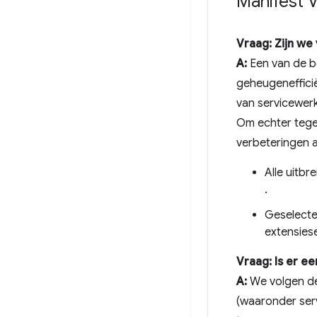
Manifest 
Vraag: Zijn w
A:
Een van de be
geheugeneffici
van servicewer
Om echter tegem
verbeteringen 
Alle uitb
.
Geselecte
extensiese
Vraag: Is er 
A:
We volgen de
(waaronder ser