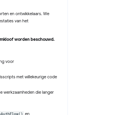
rten en ontwikkelaars. We
estaties van het
formkloof worden beschouwd.
ing voor
sscripts met willekeurige code
e werkzaamheden die langer
bAuthFlow()
en