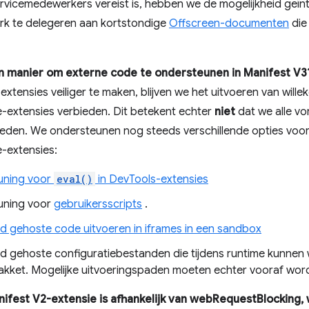
rvicemedewerkers vereist is, hebben we de mogelijkheid geï
k te delegeren aan kortstondige
Offscreen-documenten
die
en manier om externe code te ondersteunen in Manifest V3
ensies veiliger te maken, blijven we het uitvoeren van wille
-extensies verbieden. Dit betekent echter
niet
dat we alle v
bieden. We ondersteunen nog steeds verschillende opties voo
-extensies:
uning voor
eval()
in DevTools-extensies
uning voor
gebruikersscripts
.
d gehoste code uitvoeren in iframes in een sandbox
d gehoste configuratiebestanden die tijdens runtime kunnen 
akket. Mogelijke uitvoeringspaden moeten echter vooraf wor
nifest V2-extensie is afhankelijk van webRequestBlocking,