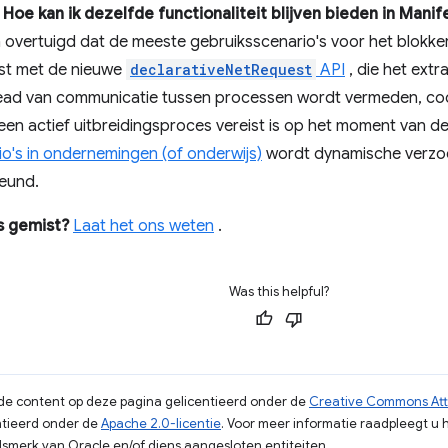
 Hoe kan ik dezelfde functionaliteit blijven bieden in Manif
n overtuigd dat de meeste gebruiksscenario's voor het blokk
st met de nieuwe
declarativeNetRequest
API
, die het extr
ead van communicatie tussen processen wordt vermeden, cod
een actief uitbreidingsproces vereist is op het moment van 
o's in ondernemingen (of onderwijs)
wordt dynamische verzoe
eund.
s gemist?
Laat het ons weten
.
Was this helpful?
s de content op deze pagina gelicentieerd onder de
Creative Commons Attr
tieerd onder de
Apache 2.0-licentie
. Voor meer informatie raadpleegt u 
merk van Oracle en/of diens aangesloten entiteiten.