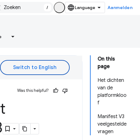
/
Aanmelden
e
On this
page
Het dichten
van de
Was this helpful?
platformkloo
t
f
Manifest V3
3
veelgestelde
vragen