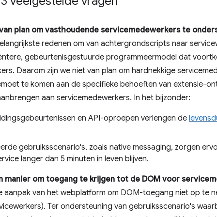
V3 veelgestelde vragen
e van plan om vasthoudende servicemedewerkers te onder
langrijkste redenen om van achtergrondscripts naar servicew
ëntere, gebeurtenisgestuurde programmeermodel dat voortko
kers. Daarom zijn we niet van plan om hardnekkige serviceme
oet te komen aan de specifieke behoeften van extensie-ontwi
aanbrengen aan servicemedewerkers. In het bijzonder:
reidingsgebeurtenissen en API-oproepen verlengen de
levensd
erde gebruiksscenario's, zoals native messaging, zorgen er
rvice langer dan 5 minuten in leven blijven.
een manier om toegang te krijgen tot de DOM voor servic
 aanpak van het webplatform om DOM-toegang niet op te n
vicewerkers). Ter ondersteuning van gebruiksscenario's waa