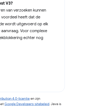
est V3?
eren van verzoeken kunnen
a voordeel heeft dat de
e wordt uitgevoerd op elk
de aanvraag. Voor complexe
kblokkering echter nog
ibution 4.0-licentie
en zijn
het
Google Developers-sitebeleid
. Java is