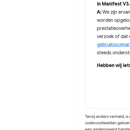
in Manifest V3.
A:
We zijn erva
worden opgelo
prestatieoverh
verzoek of dat 
gebruiksscenari
steeds onderst
Hebben wij iet
Tenzij anders vermeld, i
codevoorbeelden gelicen
een gedeponeerd handels