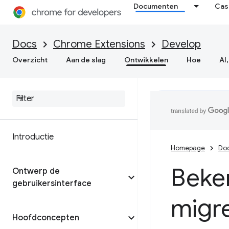
Documenten
Cas
Docs
Chrome Extensions
Develop
Overzicht
Aan de slag
Ontwikkelen
Hoe
AI,
Introductie
Homepage
Do
Beke
Ontwerp de
gebruikersinterface
migre
Hoofdconcepten