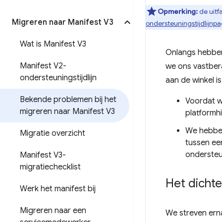
Opmerking:
de uitf
Migreren naar Manifest V3
ondersteuningstijdlijnp
Wat is Manifest V3
Onlangs hebben 
Manifest V2-
we ons vastbera
ondersteuningstijdlijn
aan de winkel is
Bekende problemen bij het
Voordat w
migreren naar Manifest V3
platformh
We hebben
Migratie overzicht
tussen ee
ondersteu
Manifest V3-
migratiechecklist
Het dichte
Werk het manifest bij
Migreren naar een
We streven erna