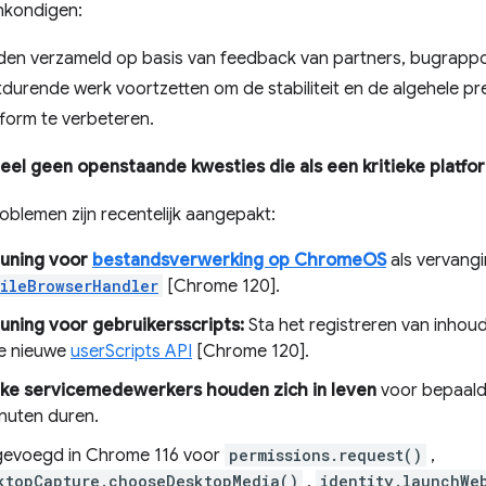
nkondigen:
en verzameld op basis van feedback van partners, bugrappo
tdurende werk voortzetten om de stabiliteit en de algehele pr
tform te verbeteren.
eel geen openstaande kwesties die als een kritieke plat
blemen zijn recentelijk aangepakt:
uning voor
bestandsverwerking op ChromeOS
als vervang
ileBrowserHandler
[Chrome 120].
ning voor gebruikersscripts:
Sta het registreren van inhoud
e nieuwe
userScripts API
[Chrome 120].
rke servicemedewerkers houden zich in leven
voor bepaald
inuten duren.
evoegd in Chrome 116 voor
permissions.request()
,
ktopCapture.chooseDesktopMedia()
,
identity.launchWe