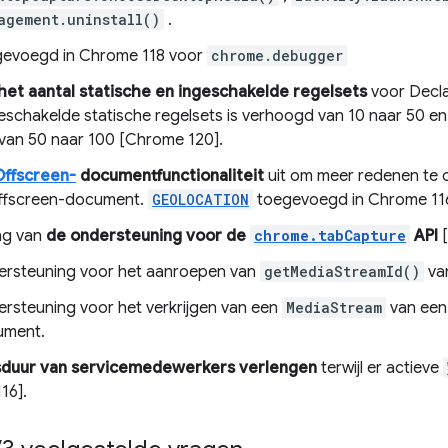
agement.uninstall()
.
evoegd in Chrome 118 voor
chrome.debugger
et aantal statische en ingeschakelde regelsets
voor Decla
eschakelde statische regelsets is verhoogd van 10 naar 50 en 
 van 50 naar 100 [Chrome 120].
Offscreen-
documentfunctionaliteit
uit om meer redenen te 
ffscreen-document.
GEOLOCATION
toegevoegd in Chrome 11
ng van
de ondersteuning voor de
chrome.tabCapture
API
[
rsteuning voor het aanroepen van
getMediaStreamId()
va
rsteuning voor het verkrijgen van een
MediaStream
van een 
ument.
sduur van servicemedewerkers verlengen
terwijl er actieve
16].