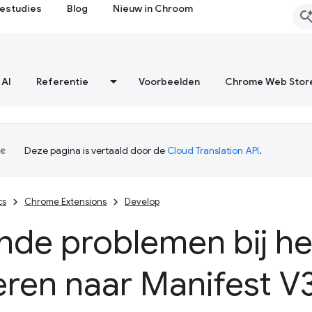
estudies
Blog
Nieuw in Chroom
 AI
Referentie
Voorbeelden
Chrome Web Stor
Deze pagina is vertaald door de
Cloud Translation API
.
cs
Chrome Extensions
Develop
nde problemen bij he
ren naar Manifest V