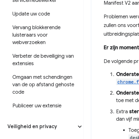
servicemedewerker
Manifest V2 aa
Update uw code
Problemen werd
zullen ons voor
Vervang blokkerende
uitbreidingspla
luisteraars voor
webverzoeken
Er zijn moment
Verbeter de beveiliging van
De volgende pro
extensies
Onderste
Omgaan met schendingen
chrome.f
van de op afstand gehoste
code
Ondersteu
toe met d
Publiceer uw extensie
Extra
ste
dan vijf m
Veiligheid en privacy
Toeg
des