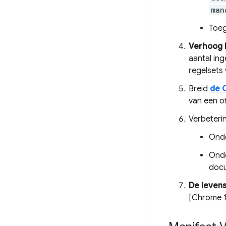
man
Toeg
Verhoog h
aantal ing
regelsets
Breid
de 
van een o
Verbeteri
Onde
Onde
doc
De leven
[Chrome 1