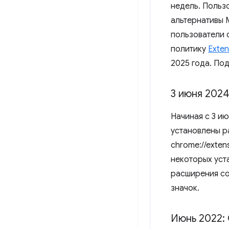
недель. Польз
альтернативы 
пользователи 
политику
Exten
2025 года. По
3 июня 2024
Начиная с 3 ию
установлены р
chrome://exte
некоторых уст
расширения со
значок.
Июнь 2022: