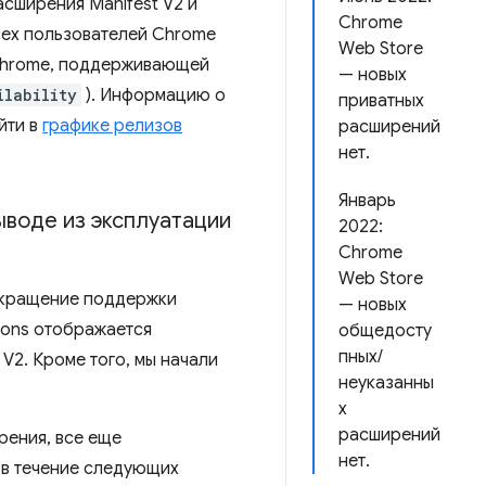
асширения Manifest V2 и
Chrome
сех пользователей Chrome
Web Store
 Chrome, поддерживающей
— новых
ilability
). Информацию о
приватных
йти в
графике релизов
расширений
нет.
Январь
ыводе из эксплуатации
2022:
Chrome
Web Store
екращение поддержки
— новых
sions отображается
общедосту
пных/
2. Кроме того, мы начали
неуказанны
х
расширений
рения, все еще
нет.
 в течение следующих