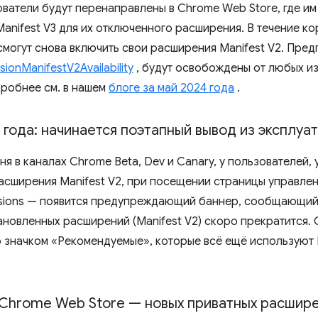
ователи будут перенаправлены в Chrome Web Store, где и
Manifest V3 для их отключенного расширения. В течение к
смогут снова включить свои расширения Manifest V2. Пре
sionManifestV2Availability
, будут освобождены от любых и
дробнее см. в нашем
блоге за май 2024 года
.
 года: начинается поэтапный вывод из эксплуа
ня в каналах Chrome Beta, Dev и Canary, у пользователей,
асширения Manifest V2, при посещении страницы управле
nsions — появится предупреждающий баннер, сообщающий 
ановленных расширений (Manifest V2) скоро прекратится. 
 значком «Рекомендуемые», которые всё ещё используют M
 Chrome Web Store — новых приватных расшире