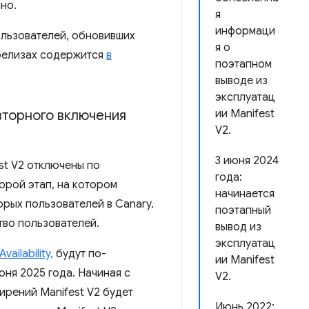
но.
я
информаци
ользователей, обновивших
я о
релизах содержится
в
поэтапном
выводе из
эксплуатац
вторного включения
ии Manifest
V2.
3 июня 2024
st V2 отключены по
года:
орой этап, на котором
начинается
орых пользователей в Canary.
поэтапный
тво пользователей.
вывод из
эксплуатац
ailability,
будут по-
ии Manifest
ня 2025 года. Начиная с
V2.
ирений Manifest V2 будет
Июнь 2022: