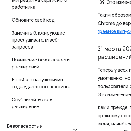
Миграция на сервисного
139. Это изме
работника
Таким образом
Обновите свой код
Chrome до вер
графике выпус
Заменить блокирующие
прослушиватели веб-
запросов
31 марта 20
расширени
Повышение безопасности
расширений
Теперь у всех
умолчанию, но
Борьба с нарушениями
пользователи б
кода удаленного хостинга
Это изменение
Опубликуйте свое
расширение
Как и прежде,
прежнему осво
июня, начнётс
Безопасность и