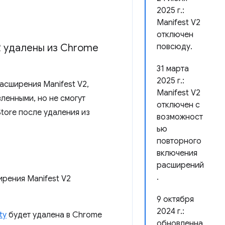
2025 г.:
Manifest V2
отключен
2 удалены из Chrome
повсюду.
31 марта
2025 г.:
асширения Manifest V2,
Manifest V2
ленными, но не смогут
отключен с
tore после удаления из
возможност
ью
повторного
включения
расширений
.
ирения Manifest V2
9 октября
2024 г.:
ty
будет удалена в Chrome
обновленна