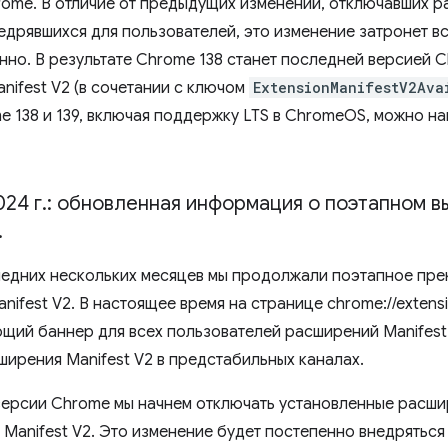
rome. В отличие от предыдущих изменений, отключавших р
едрявшихся для пользователей, это изменение затронет в
нно. В результате Chrome 138 станет последней версией
nifest V2 (в сочетании с ключом
ExtensionManifestV2Ava
e 138 и 139, включая поддержку LTS в ChromeOS, можно на
024 г
.
: обновленная информация о поэтапном в
.
ледних нескольких месяцев мы продолжали поэтапное пр
nifest V2. В настоящее время на странице chrome://exten
ий баннер для всех пользователей расширений Manifest V
ширения Manifest V2 в предстабильных каналах.
версии Chrome мы начнем отключать установленные расши
Manifest V2. Это изменение будет постепенно внедряться