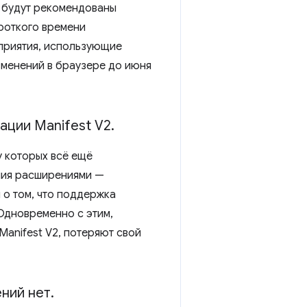
м будут рекомендованы
ороткого времени
дприятия, использующие
зменений в браузере до июня
тации Manifest V2
.
 у которых всё ещё
ния расширениями —
о том, что поддержка
Одновременно с этим,
anifest V2, потеряют свой
ний нет
.