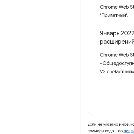
Chrome Web St
"Приватный".
Январь 202
расширений
Chrome Web St
«Общедоступны
V2 с «Частный
Если не указано иное, 
примеры кода – по
лицен