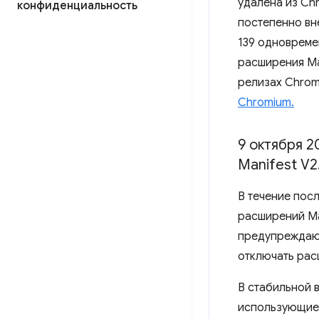
удалена из Ch
конфиденциальность
постепенно вн
139 одновреме
расширения Ma
релизах Chrom
Chromium.
9 октября 2
Manifest V2
В течение пос
расширений Ma
предупреждающ
отключать рас
В стабильной 
использующие 