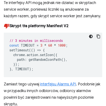
Te interfejsy API mogą jednak nie działać w skryptach
service worker, ponieważ liczniki są anulowane za
każdym razem, gdy skrypt service worker jest zamykany.
Skrypt tła platformy Manifest V2
// 3 minutes in milliseconds
const
TIMEOUT
=
3
*
60
*
1000
;
setTimeout
(()
=>
{
chrome
.
action
.
setIcon
({
path
:
getRandomIconPath
(),
});
},
TIMEOUT
);
Zamiast tego używaj
interfejsu Alarms API
. Podobnie jak
w przypadku innych odbiorców, odbiorcy alarmów
powinni być zarejestrowani na najwyższym poziomie
skryptu.