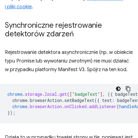
i pliki cookie
.
Synchroniczne rejestrowanie
detektorów zdarzeń
Rejestrowanie detektora asynchronicznie (np. w obiekcie
typu Promise lub wywołaniu zwrotnym) nie musi działać
w przypadku platformy Manifest V3. Spójrz na ten kod.
chrome
.
storage
.
local
.
get
(
[
"badgeText"
]
,
(
{
badgeText
chrome.browserAction.setBadgeText({
text
:
badgeTex
chrome
.
browserAction
.
onClicked
.
addListener
(
handleA
}
);
Działa to w przypadku trwałej strony w tle, ponieważ jest