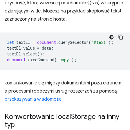
czynność, którą wcześniej uruchamiałeś(-aś) w skrypcie
działającym w tle. Możesz na przykład skopiować tekst
zaznaczony na stronie hosta.
let
textEl
=
document
.
querySelector
(
'#text'
);
textEl
.
value
=
data
;
textEl
.
select
();
document
.
execCommand
(
'copy'
);
komunikowanie się między dokumentami poza ekranem
a procesami roboczymi usług rozszerzeń za pomocą
przekazywania wiadomości
;
Konwertowanie local
Storage na inny
typ