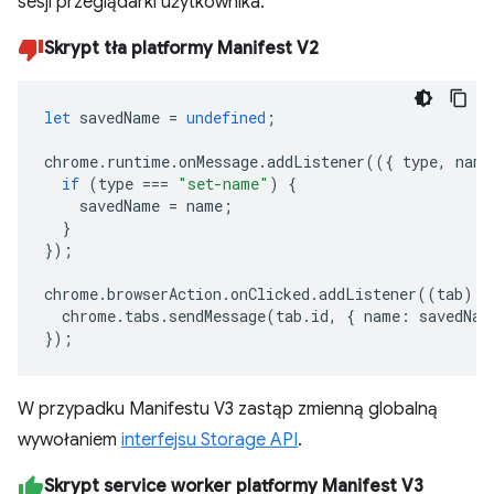
sesji przeglądarki użytkownika.
Skrypt tła platformy Manifest V2
let
savedName
=
undefined
;
chrome
.
runtime
.
onMessage
.
addListener
(({
type
,
name
if
(
type
===
"set-name"
)
{
savedName
=
name
;
}
});
chrome
.
browserAction
.
onClicked
.
addListener
((
tab
)
=
chrome
.
tabs
.
sendMessage
(
tab
.
id
,
{
name
:
savedNam
});
W przypadku Manifestu V3 zastąp zmienną globalną
wywołaniem
interfejsu Storage API
.
Skrypt service worker platformy Manifest V3