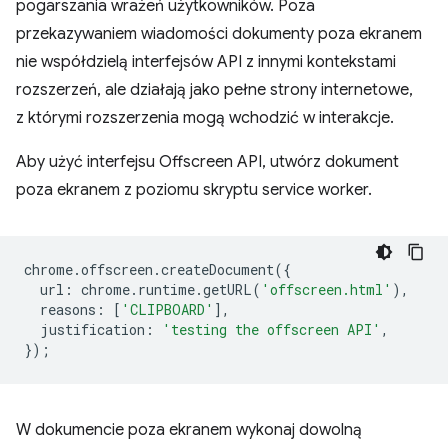
pogarszania wrażeń użytkowników. Poza
przekazywaniem wiadomości dokumenty poza ekranem
nie współdzielą interfejsów API z innymi kontekstami
rozszerzeń, ale działają jako pełne strony internetowe,
z którymi rozszerzenia mogą wchodzić w interakcje.
Aby użyć interfejsu Offscreen API, utwórz dokument
poza ekranem z poziomu skryptu service worker.
chrome
.
offscreen
.
createDocument
({
url
:
chrome
.
runtime
.
getURL
(
'offscreen.html'
),
reasons
:
[
'CLIPBOARD'
],
justification
:
'testing the offscreen API'
,
});
W dokumencie poza ekranem wykonaj dowolną