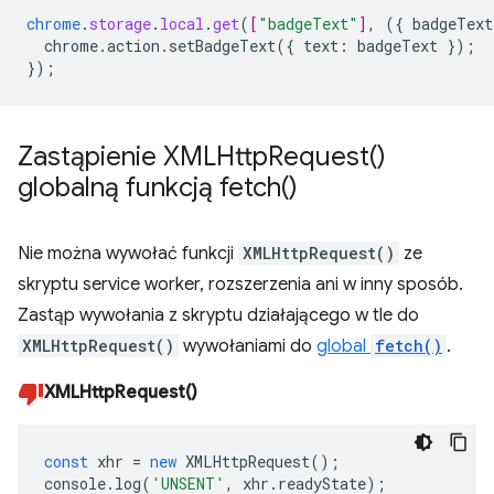
chrome
.
storage
.
local
.
get
(
[
"badgeText"
]
,
(
{
badgeText
chrome.action.setBadgeText({
text
:
badgeText
}
);
}
);
Zastąpienie
XMLHttp
Request(
)
globalną funkcją
fetch(
)
Nie można wywołać funkcji
XMLHttpRequest()
ze
skryptu service worker, rozszerzenia ani w inny sposób.
Zastąp wywołania z skryptu działającego w tle do
XMLHttpRequest()
wywołaniami do
global
fetch()
.
XMLHttpRequest()
const
xhr
=
new
XMLHttpRequest
();
console
.
log
(
'UNSENT'
,
xhr
.
readyState
);