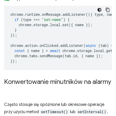
chrome
.
runtime
.
onMessage
.
addListener
(({
type
,
name
if
(
type
===
"set-name"
)
{
chrome
.
storage
.
local
.
set
({
name
});
}
});
chrome
.
action
.
onClicked
.
addListener
(
async
(
tab
)
=>
const
{
name
}
=
await
chrome
.
storage
.
local
.
get
(
chrome
.
tabs
.
sendMessage
(
tab
.
id
,
{
name
});
});
Konwertowanie minutników na alarmy
Często stosuje się opóźnione lub okresowe operacje
przy użyciu metod
setTimeout()
lub
setInterval()
.