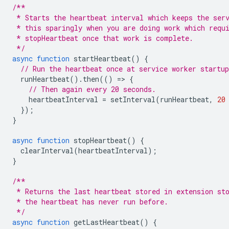
/**
 * Starts the heartbeat interval which keeps the ser
 * this sparingly when you are doing work which requ
 * stopHeartbeat once that work is complete.
 */
async
function
startHeartbeat
()
{
// Run the heartbeat once at service worker startup
runHeartbeat
().
then
(()
=
>
{
// Then again every 20 seconds.
heartbeatInterval
=
setInterval
(
runHeartbeat
,
20
});
}
async
function
stopHeartbeat
()
{
clearInterval
(
heartbeatInterval
);
}
/**
 * Returns the last heartbeat stored in extension st
 * the heartbeat has never run before.
 */
async
function
getLastHeartbeat
()
{