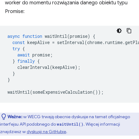
worker do momentu rozwiązania danego obiektu typu
Promise:
async
function
waitUntil
(
promise
)
{
const
keepAlive
=
setInterval
(
chrome
.
runtime
.
getPl
try
{
await
promise
;
}
finally
{
clearInterval
(
keepAlive
);
}
}
waitUntil
(
someExpensiveCalculation
());
Ważne:
w WECG trwają obecnie dyskusje na temat oficjalnego
interfejsu API podobnego do
. Więcej informacji
waitUntil()
znajdziesz w
dyskusji na GitHubie
.