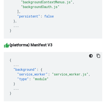
"backgroundContextMenus.js"
,
"backgroundOauth.js"
],
"persistent"
:
false
},
...
}
(platforma) Manifest V3
{
...
"background"
:
{
"service_worker"
:
"service_worker.js"
,
"type"
:
"module"
}
...
}