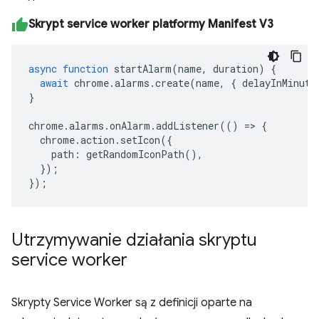
Skrypt service worker platformy Manifest V3
async
function
startAlarm
(
name
,
duration
)
{
await
chrome
.
alarms
.
create
(
name
,
{
delayInMinute
}
chrome
.
alarms
.
onAlarm
.
addListener
(()
=>
{
chrome
.
action
.
setIcon
({
path
:
getRandomIconPath
(),
});
});
Utrzymywanie działania skryptu
service worker
Skrypty Service Worker są z definicji oparte na