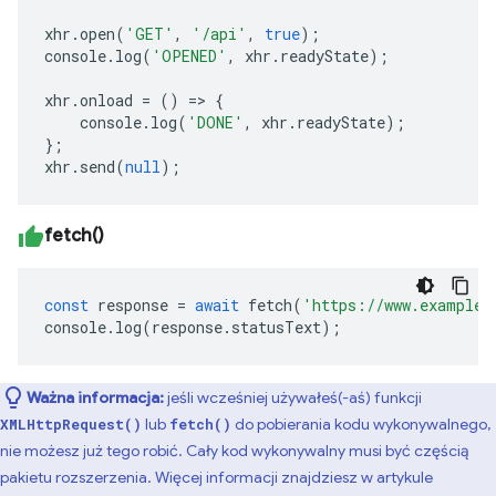
xhr
.
open
(
'GET'
,
'/api'
,
true
);
console
.
log
(
'OPENED'
,
xhr
.
readyState
);
xhr
.
onload
=
()
=>
{
console
.
log
(
'DONE'
,
xhr
.
readyState
);
};
xhr
.
send
(
null
);
fetch()
const
response
=
await
fetch
(
'https://www.example.
console
.
log
(
response
.
statusText
);
Ważna informacja:
jeśli wcześniej używałeś(-aś) funkcji
lub
do pobierania kodu wykonywalnego,
XMLHttpRequest()
fetch()
nie możesz już tego robić. Cały kod wykonywalny musi być częścią
pakietu rozszerzenia. Więcej informacji znajdziesz w artykule