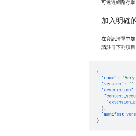
可透過網路存取
加入明確
在資訊清單中加
請註冊下列項目
{
"name"
:
"Very
"version"
:
"1
"description"
"content_secu
"extension_p
},
"manifest_ver
}