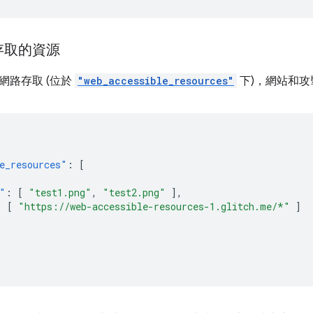
存取的資源
網路存取 (位於
"web_accessible_resources"
下)，網站和
e_resources"
:
[
"
:
[
"test1.png"
,
"test2.png"
],
:
[
"https://web-accessible-resources-1.glitch.me/*"
]