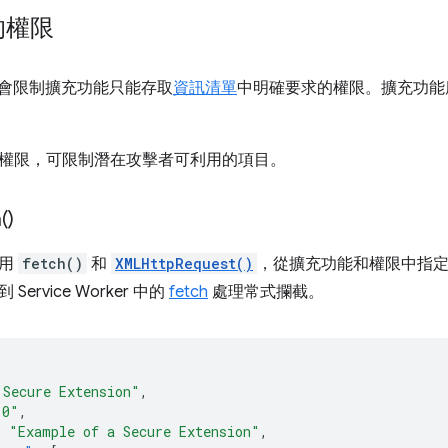
的權限
覽器會限制擴充功能只能存取
資訊清單
中明確要求的權限。擴充功能
權限，可限制潛在攻擊者可利用的項目。
(
)
使用
fetch()
和
XMLHttpRequest()
，從擴充功能和權限中指
ervice Worker 中的
fetch
處理常式攔截。
 Secure Extension"
,
.0"
,
:
"Example of a Secure Extension"
,