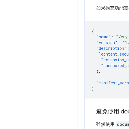
如果擴充功能需要
{
"name"
:
"Very
"version"
:
"1
"description"
"content_secu
"extension_p
"sandboxed_p
},
"manifest_ver
}
避免使用 doc
雖然使用
docu