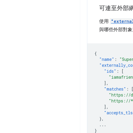
可連至外部
使用
"externa
與哪些外部對象
{
"name"
:
"Supe
"externally_co
"ids"
:
[
"iamafrien
],
"matches"
:
"https://d
"https://
],
"accepts_tls
},
...
}