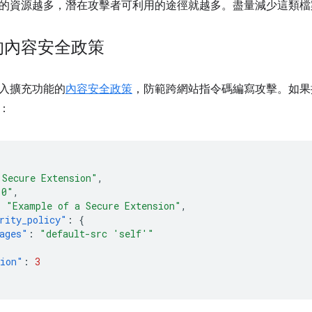
的資源越多，潛在攻擊者可利用的途徑就越多。盡量減少這類檔
的內容安全政策
入擴充功能的
內容安全政策
，防範跨網站指令碼編寫攻擊。如果
：
 Secure Extension"
,
.0"
,
:
"Example of a Secure Extension"
,
rity_policy"
:
{
ages"
:
"default-src 'self'"
sion"
:
3