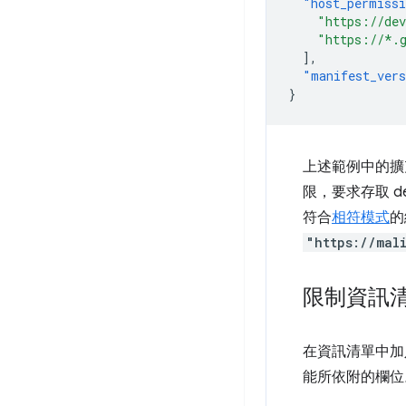
"host_permiss
"https://de
"https://*.
],
"manifest_ver
}
上述範例中的
限，要求存取 de
符合
相符模式
的
"https://mal
限制資訊
在資訊清單中加
能所依附的欄位