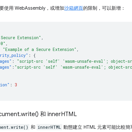
使用 WebAssembly，或增加
沙箱網頁
的限制，可以新增：
 Secure Extension"
,
.0"
,
:
"Example of a Secure Extension"
,
rity_policy"
:
{
ages"
:
"script-src 'self' 'wasm-unsafe-eval'; object-s
ages"
:
"script-src 'self' 'wasm-unsafe-eval'; object-sr
sion"
:
3
ument
.
write(
) 和 inner
HTML
ment.write()
和
innerHTML
動態建立 HTML 元素可能比較