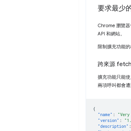
要求最少
Chrome 瀏
API 和網站。
限制擴充功能的
跨來源
fetch
擴充功能只能
兩項呼叫都會遭到 S
{
"name"
:
"Very
"version"
:
"1
"description"