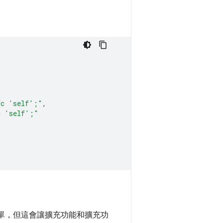
rc 'self';"
,
c 'self';"
簡單，但這會讓擴充功能和擴充功