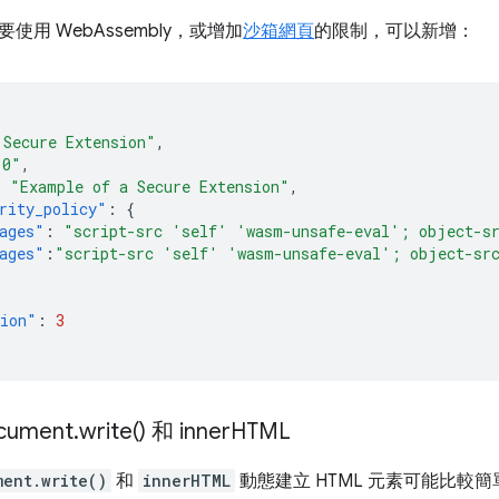
使用 WebAssembly，或增加
沙箱網頁
的限制，可以新增：
 Secure Extension"
,
.0"
,
:
"Example of a Secure Extension"
,
rity_policy"
:
{
ages"
:
"script-src 'self' 'wasm-unsafe-eval'; object-s
ages"
:
"script-src 'self' 'wasm-unsafe-eval'; object-sr
sion"
:
3
ument
.
write(
) 和 inner
HTML
ment.write()
和
innerHTML
動態建立 HTML 元素可能比較