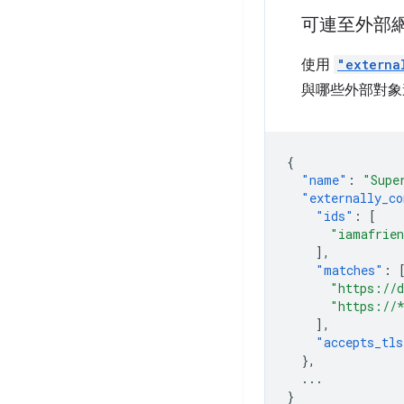
可連至外部
使用
"externa
與哪些外部對象
{
"name"
:
"Supe
"externally_co
"ids"
:
[
"iamafrien
],
"matches"
:
"https://d
"https://
],
"accepts_tls
},
...
}