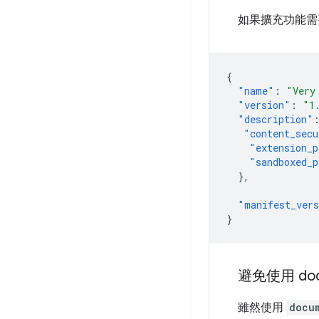
如果擴充功能需要
{
"name"
:
"Very
"version"
:
"1
"description"
"content_secu
"extension_p
"sandboxed_p
},
"manifest_ver
}
避免使用 doc
雖然使用
docu