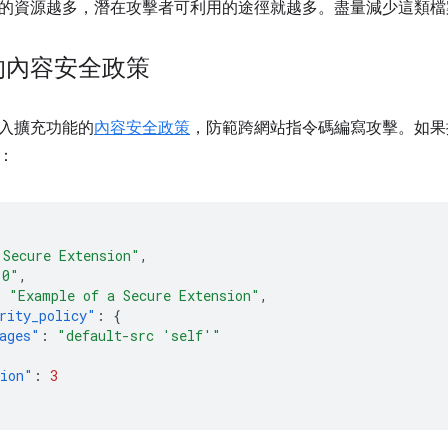
的資源越多，潛在攻擊者可利用的途徑就越多。盡量減少這類檔
的內容安全政策
入擴充功能的
內容安全政策
，防範跨網站指令碼編寫攻擊。如果
：
 Secure Extension"
,
.0"
,
:
"Example of a Secure Extension"
,
rity_policy"
:
{
ages"
:
"default-src 'self'"
sion"
:
3