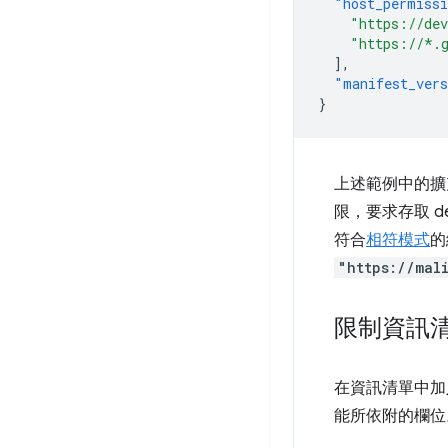
"host_permiss
"https://de
"https://*.
],
"manifest_ver
}
上述範例中的
限，要求存取 de
符合
相符模式
的
"https://mal
限制資訊
在資訊清單中加
能所依附的欄位