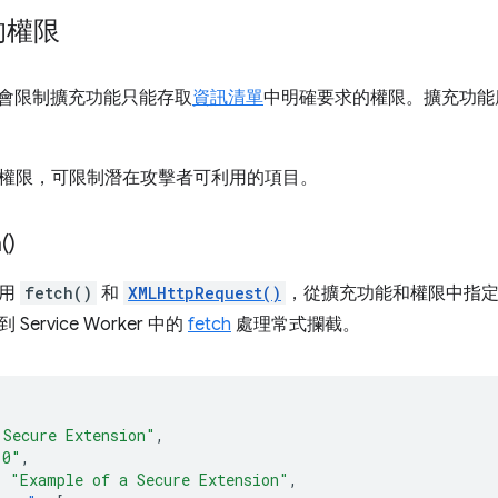
的權限
覽器會限制擴充功能只能存取
資訊清單
中明確要求的權限。擴充功能
權限，可限制潛在攻擊者可利用的項目。
(
)
使用
fetch()
和
XMLHttpRequest()
，從擴充功能和權限中指
ervice Worker 中的
fetch
處理常式攔截。
 Secure Extension"
,
.0"
,
:
"Example of a Secure Extension"
,