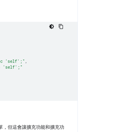
rc 'self';"
,
c 'self';"
簡單，但這會讓擴充功能和擴充功