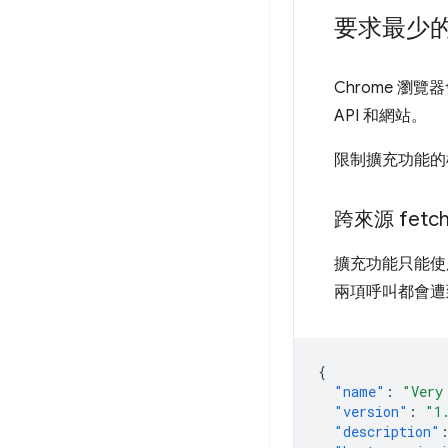
要求最少
Chrome 瀏
API 和網站。
限制擴充功能的
跨來源
fetch
擴充功能只能
兩項呼叫都會遭到 S
{
"name"
:
"Very
"version"
:
"1
"description"