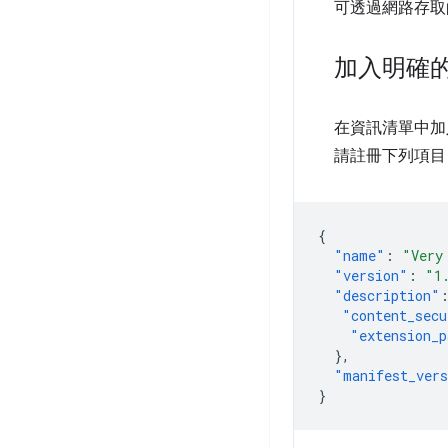
可透過網路存取
加入明確
在資訊清單中加
請註冊下列項目
{
"name"
:
"Very
"version"
:
"1
"description"
"content_secu
"extension_p
},
"manifest_ver
}