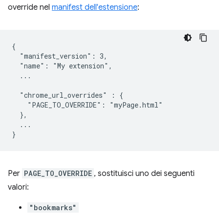
override nel
manifest dell'estensione
:
{

  "manifest_version": 3,

  "name": "My extension",

  ...

  "chrome_url_overrides" : {

    "PAGE_TO_OVERRIDE": "myPage.html"

  },

  ...

Per
PAGE_TO_OVERRIDE
, sostituisci uno dei seguenti
valori:
"bookmarks"