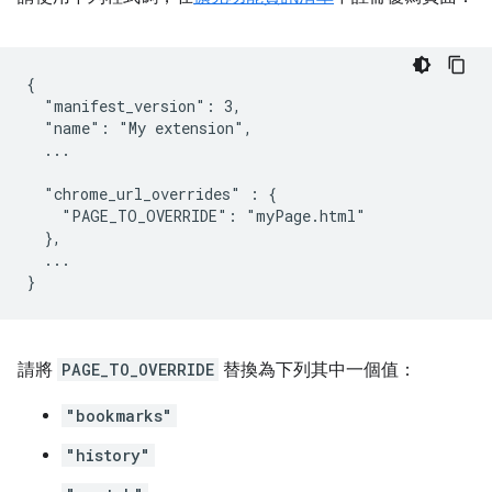
{

  "manifest_version": 3,

  "name": "My extension",

  ...

  "chrome_url_overrides" : {

    "PAGE_TO_OVERRIDE": "myPage.html"

  },

  ...

請將
PAGE_TO_OVERRIDE
替換為下列其中一個值：
"bookmarks"
"history"