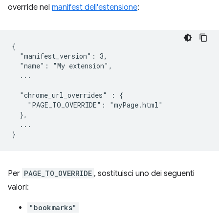
override nel
manifest dell'estensione
:
{

  "manifest_version": 3,

  "name": "My extension",

  ...

  "chrome_url_overrides" : {

    "PAGE_TO_OVERRIDE": "myPage.html"

  },

  ...

Per
PAGE_TO_OVERRIDE
, sostituisci uno dei seguenti
valori:
"bookmarks"