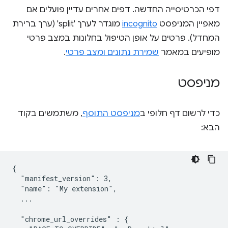
דפי הכרטיסייה החדשה. דפים אחרים עדיין פועלים אם
מאפיין המניפסט
incognito
מוגדר לערך 'split' (ערך ברירת
המחדל). פרטים על אופן הטיפול בחלונות במצב פרטי
מופיעים במאמר
שמירת נתונים ומצב פרטי
.
מניפסט
כדי לרשום דף חלופי ב
מניפסט התוסף
, משתמשים בקוד
הבא:
{

  "manifest_version": 3,

  "name": "My extension",

  ...

  "chrome_url_overrides" : {
