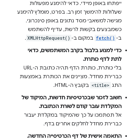
ייפתחו באופן מיידי. כדאי להימנע מפעולות
שעלולות להימשך זמן רב. בפרט, מומלץ להימנע
מגישה למשאבי מסד נתונים באופן סינכרוני.
כשמבצעים בקשות לרשת, עדיף להשתמש
ב-
fetch()
במקום ב-
XMLHttpRequest()
.
כדי למנוע בלבול בקרב המשתמשים, כדאי
לתת לדף כותרת.
בלי כותרת, כותרת הדף תהיה כתובת ה-URL
כברירת מחדל. מציינים את הכותרת באמצעות
התג
<title>
בקובץ ה-HTML.
חשוב לזכור שבכרטיסיות חדשות, המיקוד של
המקלדת עובר קודם לשורת הכתובת.
אל תסתמכו על כך שהמיקוד במקלדת יעבור
כברירת מחדל לחלקים אחרים בדף.
התאמה אישית של דף הכרטיסייה החדשה.