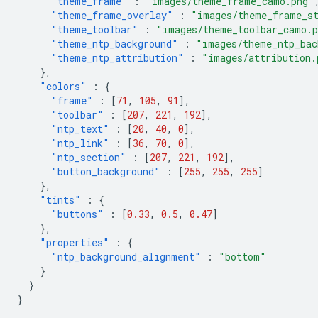
"theme_frame"
:
"images/theme_frame_camo.png"
"theme_frame_overlay"
:
"images/theme_frame_s
"theme_toolbar"
:
"images/theme_toolbar_camo.
"theme_ntp_background"
:
"images/theme_ntp_bac
"theme_ntp_attribution"
:
"images/attribution.
},
"colors"
:
{
"frame"
:
[
71
,
105
,
91
],
"toolbar"
:
[
207
,
221
,
192
],
"ntp_text"
:
[
20
,
40
,
0
],
"ntp_link"
:
[
36
,
70
,
0
],
"ntp_section"
:
[
207
,
221
,
192
],
"button_background"
:
[
255
,
255
,
255
]
},
"tints"
:
{
"buttons"
:
[
0.33
,
0.5
,
0.47
]
},
"properties"
:
{
"ntp_background_alignment"
:
"bottom"
}
}
}