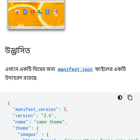
উদ্ভাসিত
এখানে একটি থিমের জন্য
manifest.json
ফাইলের একটি
উদাহরণ রয়েছে:
{
"manifest_version"
:
3
,
"version"
:
"2.6"
,
"name"
:
"camo theme"
,
"theme"
:
{
"images"
:
{