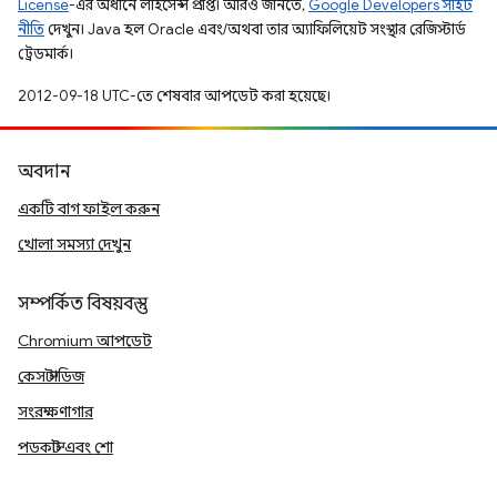
License
-এর অধীনে লাইসেন্স প্রাপ্ত। আরও জানতে,
Google Developers সাইট
নীতি
দেখুন। Java হল Oracle এবং/অথবা তার অ্যাফিলিয়েট সংস্থার রেজিস্টার্ড
ট্রেডমার্ক।
2012-09-18 UTC-তে শেষবার আপডেট করা হয়েছে।
অবদান
একটি বাগ ফাইল করুন
খোলা সমস্যা দেখুন
সম্পর্কিত বিষয়বস্তু
Chromium আপডেট
কেস স্টাডিজ
সংরক্ষণাগার
পডকাস্ট এবং শো