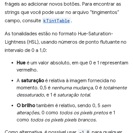
frágeis ao adicionar novos botões. Para encontrar as
strings que você pode usar no arquivo “tingimentos”
campo, consulte
kTintTable
.
As tonalidades estão no formato Hue-Saturation-
Lightness (HSL), usando números de ponto flutuante no
intervalo de 0 a 1,0:
Hue
é um valor absoluto, em que 0 e 1 representam
vermelho.
A
saturação
é relativa à imagem fornecida no
momento. 0,5 é
nenhuma mudança
, 0 é
totalmente
dessaturado
, e 1 é
saturação total
.
O brilho
também é relativo, sendo 0, 5
sem
alterações
, 0 como
todos os pixels pretos
e 1
como
todos os pixels pixels brancos
.
Como alternativa, é possível usar
-1.0
para qualquer