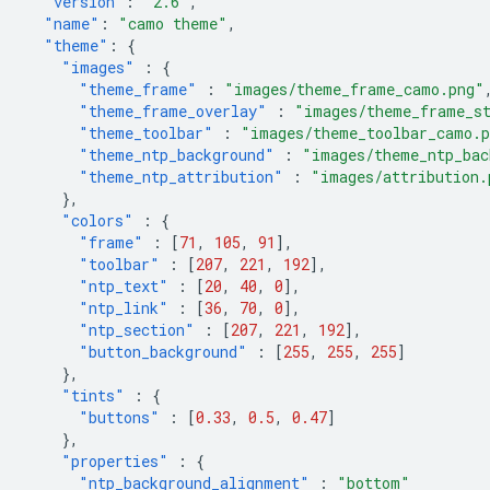
"version"
:
"2.6"
,
"name"
:
"camo theme"
,
"theme"
:
{
"images"
:
{
"theme_frame"
:
"images/theme_frame_camo.png"
"theme_frame_overlay"
:
"images/theme_frame_s
"theme_toolbar"
:
"images/theme_toolbar_camo.
"theme_ntp_background"
:
"images/theme_ntp_bac
"theme_ntp_attribution"
:
"images/attribution.
},
"colors"
:
{
"frame"
:
[
71
,
105
,
91
],
"toolbar"
:
[
207
,
221
,
192
],
"ntp_text"
:
[
20
,
40
,
0
],
"ntp_link"
:
[
36
,
70
,
0
],
"ntp_section"
:
[
207
,
221
,
192
],
"button_background"
:
[
255
,
255
,
255
]
},
"tints"
:
{
"buttons"
:
[
0.33
,
0.5
,
0.47
]
},
"properties"
:
{
"ntp_background_alignment"
:
"bottom"