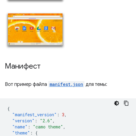
Манифест
Вот пример файла
manifest.json
для темы:
{
"manifest_version"
:
3
,
"version"
:
"2.6"
,
"name"
:
"camo theme"
,
"theme"
:
{