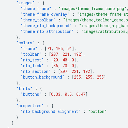
"images"
:
{
"theme_frame"
:
"images/theme_frame_camo.png"
"theme_frame_overlay"
:
"images/theme_frame_s
"theme_toolbar"
:
"images/theme_toolbar_camo.
"theme_ntp_background"
:
"images/theme_ntp_bac
"theme_ntp_attribution"
:
"images/attribution.
},
"colors"
:
{
"frame"
:
[
71
,
105
,
91
],
"toolbar"
:
[
207
,
221
,
192
],
"ntp_text"
:
[
20
,
40
,
0
],
"ntp_link"
:
[
36
,
70
,
0
],
"ntp_section"
:
[
207
,
221
,
192
],
"button_background"
:
[
255
,
255
,
255
]
},
"tints"
:
{
"buttons"
:
[
0.33
,
0.5
,
0.47
]
},
"properties"
:
{
"ntp_background_alignment"
:
"bottom"
}
}