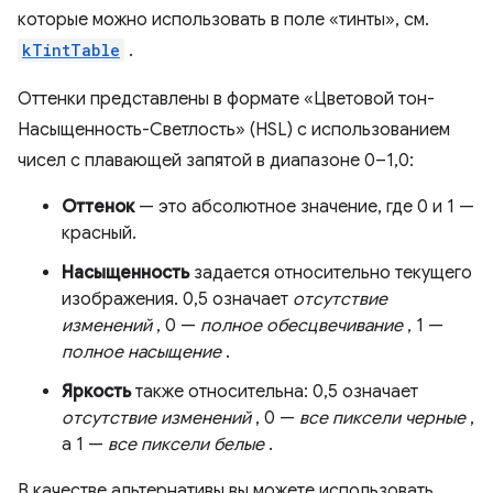
которые можно использовать в поле «тинты», см.
kTintTable
.
Оттенки представлены в формате «Цветовой тон-
Насыщенность-Светлость» (HSL) с использованием
чисел с плавающей запятой в диапазоне 0–1,0:
Оттенок
— это абсолютное значение, где 0 и 1 —
красный.
Насыщенность
задается относительно текущего
изображения. 0,5 означает
отсутствие
изменений
, 0 —
полное обесцвечивание
, 1 —
полное насыщение
.
Яркость
также относительна: 0,5 означает
отсутствие изменений
, 0 —
все пиксели черные
,
а 1 —
все пиксели белые
.
В качестве альтернативы вы можете использовать