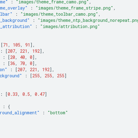
ame"
:
"images/theme_frame_camo.png"
,
me_overlay"
:
"images/theme_frame_stripe.png"
,
lbar"
:
"images/theme_toolbar_camo.png"
,
_background"
:
"images/theme_ntp_background_norepeat.pn
_attribution"
:
"images/attribution.png"
{
[
71
,
105
,
91
],
:
[
207
,
221
,
192
],
:
[
20
,
40
,
0
],
:
[
36
,
70
,
0
],
on"
:
[
207
,
221
,
192
],
ckground"
:
[
255
,
255
,
255
]
:
[
0.33
,
0.5
,
0.47
]
:
{
round_alignment"
:
"bottom"