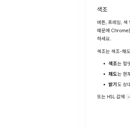
색조
버튼, 프레임, 
때문에 Chrom
하세요.
색조는 색조-채도-
색조
는 절
채도
는 현
밝기
도 상
또는 HSL 값에
-