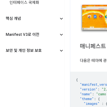
인터페이스 국제화
핵심 개념
Manifest V3로 이전
매니페스트
보안 및 개인 정보 보호
다음은 테마에 
{
"manifest_ver
"version"
:
"2
"name"
:
"camo
"theme"
:
{
"images"
: