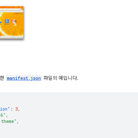
관한
manifest.json
파일의 예입니다.
sion"
:
3
,
.6"
,
 theme"
,
{