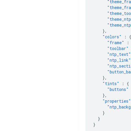
"theme_fr
"theme_fra
"theme_too
"theme_ntp
"theme_ntp
},
"colors"
:
"frame"
:
"toolbar"
"ntp_text"
"ntp_link"
"ntp_secti
"button_ba
},
"tints"
:
{
"buttons"
},
"properties"
"ntp_backg
}
}
}