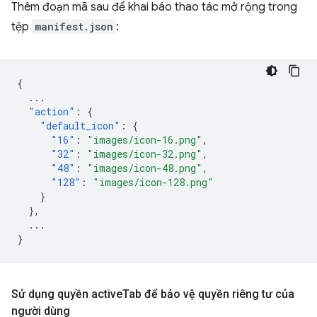
Thêm đoạn mã sau để khai báo thao tác mở rộng trong
tệp
manifest.json
:
{
...
"action"
:
{
"default_icon"
:
{
"16"
:
"images/icon-16.png"
,
"32"
:
"images/icon-32.png"
,
"48"
:
"images/icon-48.png"
,
"128"
:
"images/icon-128.png"
}
},
...
}
Sử dụng quyền active
Tab để bảo vệ quyền riêng tư của
người dùng