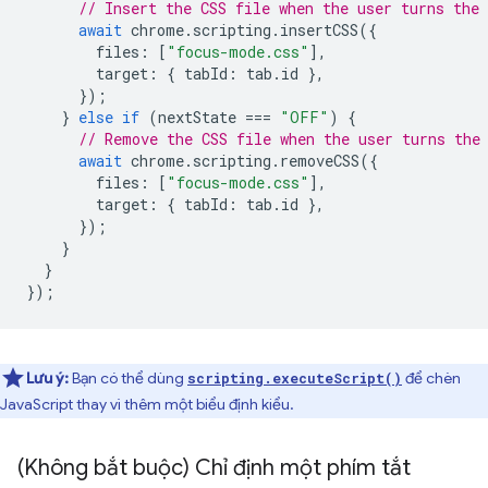
// Insert the CSS file when the user turns the 
await
chrome
.
scripting
.
insertCSS
({
files
:
[
"focus-mode.css"
],
target
:
{
tabId
:
tab
.
id
},
});
}
else
if
(
nextState
===
"OFF"
)
{
// Remove the CSS file when the user turns the
await
chrome
.
scripting
.
removeCSS
({
files
:
[
"focus-mode.css"
],
target
:
{
tabId
:
tab
.
id
},
});
}
}
});
Lưu ý:
Bạn có thể dùng
để chèn
scripting.executeScript()
JavaScript thay vì thêm một biểu định kiểu.
(Không bắt buộc) Chỉ định một phím tắt