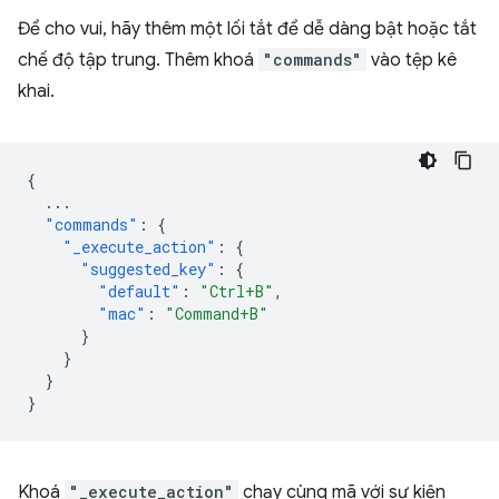
Để cho vui, hãy thêm một lối tắt để dễ dàng bật hoặc tắt
chế độ tập trung. Thêm khoá
"commands"
vào tệp kê
khai.
{
...
"commands"
:
{
"_execute_action"
:
{
"suggested_key"
:
{
"default"
:
"Ctrl+B"
,
"mac"
:
"Command+B"
}
}
}
}
Khoá
"_execute_action"
chạy cùng mã với sự kiện