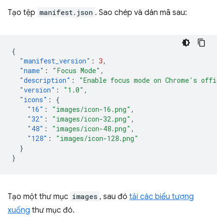
Tạo tệp
manifest.json
. Sao chép và dán mã sau:
{
"manifest_version"
:
3
,
"name"
:
"Focus Mode"
,
"description"
:
"Enable focus mode on Chrome's offi
"version"
:
"1.0"
,
"icons"
:
{
"16"
:
"images/icon-16.png"
,
"32"
:
"images/icon-32.png"
,
"48"
:
"images/icon-48.png"
,
"128"
:
"images/icon-128.png"
}
}
Tạo một thư mục
images
, sau đó
tải các biểu tượng
xuống
thư mục đó.