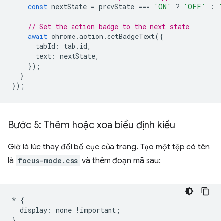
const
nextState
=
prevState
===
'ON'
?
'OFF'
:
// Set the action badge to the next state
await
chrome
.
action
.
setBadgeText
({
tabId
:
tab
.
id
,
text
:
nextState
,
});
}
});
Bước 5: Thêm hoặc xoá biểu định kiểu
Giờ là lúc thay đổi bố cục của trang. Tạo một tệp có tên
là
focus-mode.css
và thêm đoạn mã sau:
*
{
display
:
none
!
important
;
}