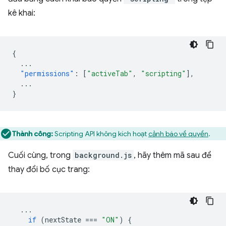
kê khai:
{
...
"permissions"
:
[
"activeTab"
,
"scripting"
],
...
}
Thành công:
Scripting API không kích hoạt
cảnh báo về quyền
.
Cuối cùng, trong
background.js
, hãy thêm mã sau để
thay đổi bố cục trang:
...
if
(
nextState
===
"ON"
)
{