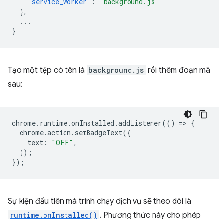
"service_worker"
:
"background.js"
},
...
}
Tạo một tệp có tên là
background.js
rồi thêm đoạn mã
sau:
chrome
.
runtime
.
onInstalled
.
addListener
(()
=
>
{
chrome
.
action
.
setBadgeText
({
text
:
"OFF"
,
});
});
Sự kiện đầu tiên mà trình chạy dịch vụ sẽ theo dõi là
runtime.onInstalled()
. Phương thức này cho phép