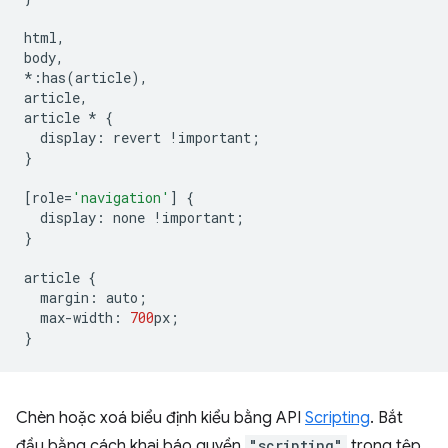
html
,
body
,
*:
has
(
article
),
article
,
article
*
{
display
:
revert
!
important
;
}
[
role
=
'navigation'
]
{
display
:
none
!
important
;
}
article
{
margin
:
auto
;
max
-
width
:
700
px
;
}
Chèn hoặc xoá biểu định kiểu bằng API
Scripting
. Bắt
đầu bằng cách khai báo quyền
"scripting"
trong tệp