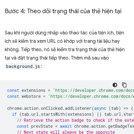
Bước 4: Theo dõi trạng thái của thẻ hiện tại
Sau khi người dùng nhấp vào thao tác của tiện ích, tiện
ích sẽ kiểm tra xem URL có khớp với trang tài liệu hay
không. Tiếp theo, nó sẽ kiểm tra trạng thái của thẻ hiện
tại và đặt trạng thái tiếp theo. Thêm mã sau vào
background.js
:
const
extensions
=
'https://developer.chrome.com/doc
const
webstore
=
'https://developer.chrome.com/docs/
chrome
.
action
.
onClicked
.
addListener
(
async
(
tab
)
=
>
{
if
(
tab
.
url
.
startsWith
(
extensions
)
||
tab
.
url
.
star
// Retrieve the action badge to check if the ext
const
prevState
=
await
chrome
.
action
.
getBadgeTe
// Next state will always be the opposite