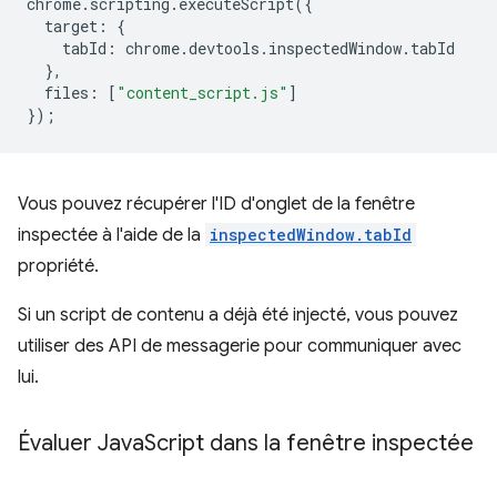
chrome
.
scripting
.
executeScript
({
target
:
{
tabId
:
chrome
.
devtools
.
inspectedWindow
.
tabId
},
files
:
[
"content_script.js"
]
});
Vous pouvez récupérer l'ID d'onglet de la fenêtre
inspectée à l'aide de la
inspectedWindow.tabId
propriété.
Si un script de contenu a déjà été injecté, vous pouvez
utiliser des API de messagerie pour communiquer avec
lui.
Évaluer Java
Script dans la fenêtre inspectée