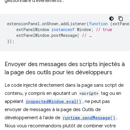
gestionnaire d'événements :
extensionPanel
.
onShown
.
addListener
(
function
(
extPane
extPanelWindow
instanceof
Window
;
// true
extPanelWindow
.
postMessage
(
// …
});
Envoyer des messages des scripts injectés à
la page des outils pour les développeurs
Le code injecté directement dans la page sans script de
contenu, y compris en ajoutant un
<script>
tag ou en
appelant
inspectedWindow.eval()
, ne peut pas
envoyer de messages à la page des Outils de
développement à l'aide de
runtime.sendMessage()
.
Nous vous recommandons plutôt de combiner votre