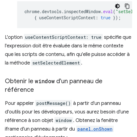
chrome
.
devtools
.
inspectedWindow
.
eval
(
"setSele
{
useContentScriptContext
:
true
});
L'option
useContentScriptContext: true
spécifie que
l'expression doit être évaluée dans le même contexte
que les scripts de contenu, afin qu'elle puisse accéder à
la méthode
setSelectedElement
.
Obtenir le
window
d'un panneau de
référence
Pour appeler
postMessage()
à partir d'un panneau
d'outils pour les développeurs, vous aurez besoin d'une
référence à son objet
window
. Obtenez la fenêtre
iframe d'un panneau à partir du
panel.onShown