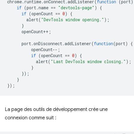
chrome
.
runtime
.
onConnect
.
addListener
(
function
(
port
)
if
(
port
.
name
==
"devtools-page"
)
{
if
(
openCount
==
0
)
{
alert
(
"DevTools window opening."
);
}
openCount
++
;
port
.
onDisconnect
.
addListener
(
function
(
port
)
{
openCount
--
;
if
(
openCount
==
0
)
{
alert
(
"Last DevTools window closing."
);
}
});
}
});
La page des outils de développement crée une
connexion comme suit :