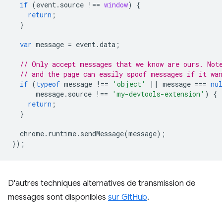
if
(
event
.
source
!==
window
)
{
return
;
}
var
message
=
event
.
data
;
// Only accept messages that we know are ours. Not
// and the page can easily spoof messages if it wa
if
(
typeof
message
!==
'object'
||
message
===
nu
message
.
source
!==
'my-devtools-extension'
)
{
return
;
}
chrome
.
runtime
.
sendMessage
(
message
);
});
D'autres techniques alternatives de transmission de
messages sont disponibles
sur GitHub
.