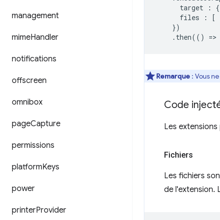
target
:
{
management
files
:
[
})
mime
Handler
.
then
(()
=
>
notifications
Remarque
: Vous ne 
offscreen
omnibox
Code inject
page
Capture
Les extensions p
permissions
Fichiers
platform
Keys
Les fichiers so
power
de l'extension. 
printer
Provider