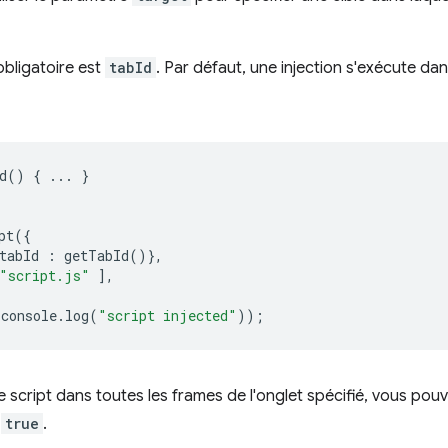
bligatoire est
tabId
. Par défaut, une injection s'exécute dan
d
()
{
...
}
pt
({
tabId
:
getTabId
()},
"script.js"
],
console
.
log
(
"script injected"
));
e script dans toutes les frames de l'onglet spécifié, vous pouv
r
true
.