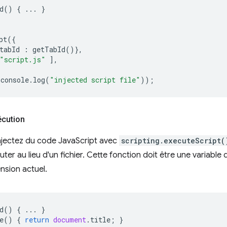
d
()
{
...
}
pt
({
tabId
:
getTabId
()},
"script.js"
],
console
.
log
(
"injected script file"
));
écution
njectez du code JavaScript avec
scripting.executeScript(
ter au lieu d'un fichier. Cette fonction doit être une variable
nsion actuel.
d
()
{
...
}
e
()
{
return
document
.
title
;
}