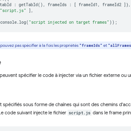
tabId
:
getTabId
(),
frameIds
:
[
frameId1
,
frameId2
]},
"script.js"
],
console
.
log
(
"script injected on target frames"
));
pouvez pas spécifier à la fois les propriétés
et
"frameIds"
"allFrame
é
euvent spécifier le code à injecter via un fichier externe ou u
nt spécifiés sous forme de chaînes qui sont des chemins d'accè
Le code suivant injecte le fichier
script.js
dans le frame princ