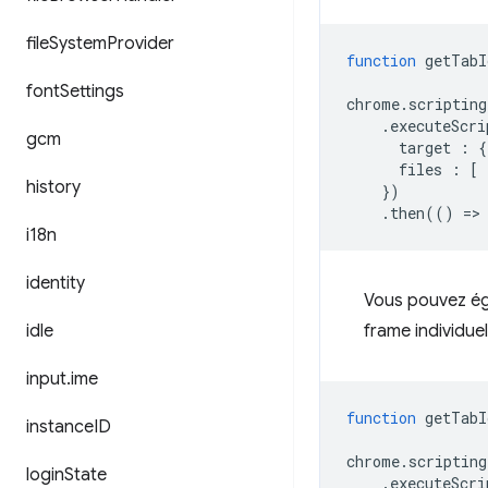
file
System
Provider
function
getTabI
font
Settings
chrome
.
scripting
.
executeScri
gcm
target
:
{
files
:
[
history
})
.
then
(()
=
>
i18n
identity
Vous pouvez éga
idle
frame individuel
input
.
ime
function
getTabI
instance
ID
chrome
.
scripting
login
State
.
executeScri