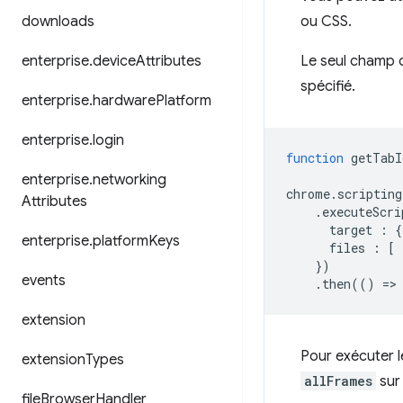
downloads
ou CSS.
enterprise
.
device
Attributes
Le seul champ o
spécifié.
enterprise
.
hardware
Platform
enterprise
.
login
function
getTabI
enterprise
.
networking
chrome
.
scripting
Attributes
.
executeScri
target
:
{
enterprise
.
platform
Keys
files
:
[
})
events
.
then
(()
=
>
extension
Pour exécuter l
extension
Types
allFrames
su
file
Browser
Handler