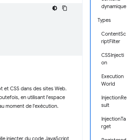
dynamique
Types
ContentSc
riptFilter
CSSInjecti
on
Execution
World
pt et CSS dans des sites Web.
Toutefois, en utilisant l'espace
InjectionRe
sult
 au moment de l'exécution.
InjectionTa
rget
lle injecter du code JavaScript