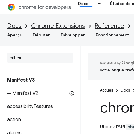
Docs
Études de 
Docs
Chrome Extensions
Reference
Aperçu
Débuter
Développer
Fonctionnement
votre langue préf
Manifest V3
Accueil
Docs
➡ Manifest V2
chro
accessibility
Features
action
Utilisez l'API
ch
alarms