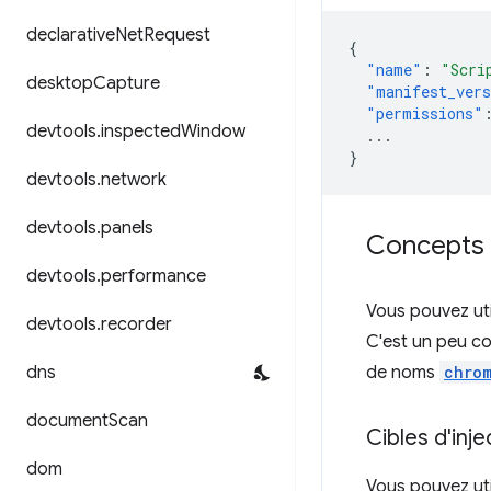
declarative
Net
Request
{
"name"
:
"Scri
desktop
Capture
"manifest_ver
"permissions"
devtools
.
inspected
Window
...
}
devtools
.
network
devtools
.
panels
Concepts e
devtools
.
performance
Vous pouvez util
devtools
.
recorder
C'est un peu c
dns
de noms
chrom
document
Scan
Cibles d'inje
dom
Vous pouvez uti