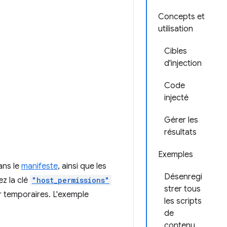
Concepts et
utilisation
Cibles
d'injection
Code
injecté
Gérer les
résultats
Exemples
ns le
manifeste
, ainsi que les
Désenregi
ez la clé
"host_permissions"
strer tous
r temporaires. L'exemple
les scripts
de
contenu