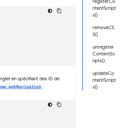
registerCo
ntentScript
s()
removeCS
S()
unregister
ContentSc
ripts()
updateCo
glet en spécifiant des ID de
ntentScript
ome.webNavigation
.
s()