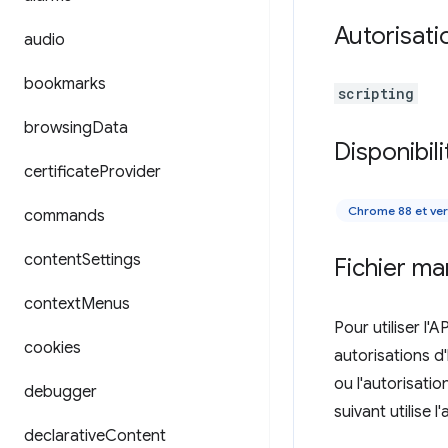
Autorisati
audio
bookmarks
scripting
browsing
Data
Disponibili
certificate
Provider
Chrome 88 et ver
commands
content
Settings
Fichier ma
context
Menus
Pour utiliser l'A
cookies
autorisations d'
ou l'autorisatio
debugger
suivant utilise l
declarative
Content