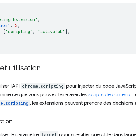
pting Extension"
,
sion"
:
3
,
:
[
"scripting"
,
"activeTab"
],
t utilisation
iser l'API
chrome.scripting
pour injecter du code JavaScri
omme ce que vous pouvez faire avec les
scripts de contenu
. 
e.scripting
, les extensions peuvent prendre des décisions
ction
liser le paramètre
target
pour spécifier une cible dans laque