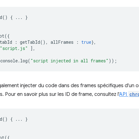
d
()
{
...
}
pt
({
tabId
:
getTabId
(),
allFrames
:
true
},
"script.js"
],
console
.
log
(
"script injected in all frames"
));
lement injecter du code dans des frames spécifiques d'un on
s. Pour en savoir plus sur les ID de frame, consultez l'
API
chr
d
()
{
...
}
pt
({