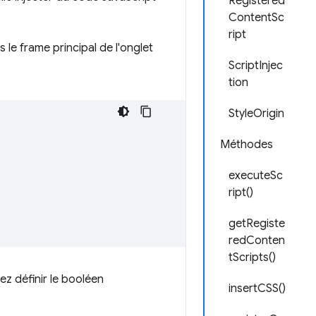
Registered
ContentSc
ript
s le frame principal de l'onglet
ScriptInjec
tion
StyleOrigin
Méthodes
executeSc
ript()
getRegiste
redConten
tScripts()
ez définir le booléen
insertCSS()