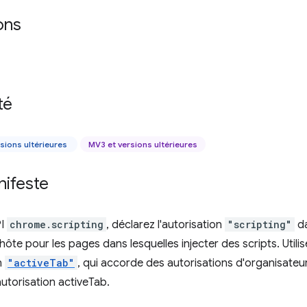
ons
té
sions ultérieures
MV3 et versions ultérieures
nifeste
PI
chrome.scripting
, déclarez l'autorisation
"scripting"
da
hôte pour les pages dans lesquelles injecter des scripts. Utilis
n
"activeTab"
, qui accorde des autorisations d'organisateu
'autorisation activeTab.