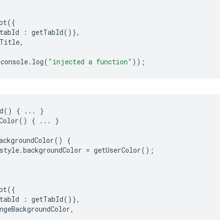
pt
({
tabId
:
getTabId
()},
Title
,
console
.
log
(
"injected a function"
));
d
()
{
...
}
Color
()
{
...
}
ackgroundColor
()
{
style
.
backgroundColor
=
getUserColor
();
pt
({
tabId
:
getTabId
()},
ngeBackgroundColor
,