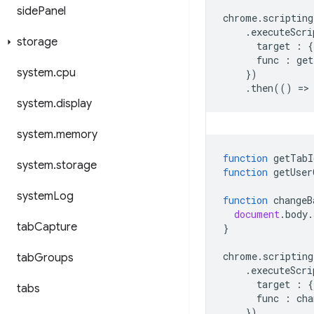
side
Panel
chrome
.
scripting
.
executeScri
storage
target
:
{
func
:
get
system
.
cpu
})
.
then
(()
=
>
system
.
display
system
.
memory
function
getTabI
system
.
storage
function
getUser
system
Log
function
changeB
document
.
body
.
tab
Capture
}
chrome
.
scripting
tab
Groups
.
executeScri
target
:
{
tabs
func
:
cha
})