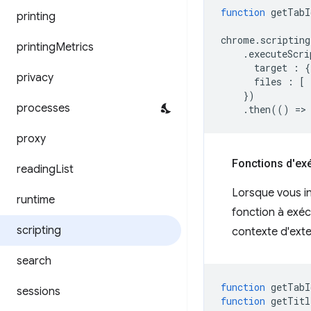
function
getTabI
printing
chrome
.
scripting
printing
Metrics
.
executeScri
target
:
{
privacy
files
:
[
})
processes
.
then
(()
=
>
proxy
Fonctions d'ex
reading
List
Lorsque vous i
runtime
fonction à exécu
scripting
contexte d'exte
search
function
getTabI
sessions
function
getTitl