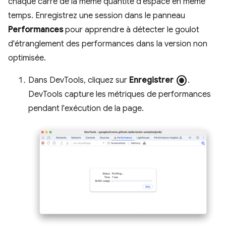
chaque carré de la même quantité d'espace en même
temps. Enregistrez une session dans le panneau
Performances
pour apprendre à détecter le goulot
d'étranglement des performances dans la version non
optimisée.
radio_button_checked
Dans DevTools, cliquez sur
Enregistrer
.
DevTools capture les métriques de performances
pendant l'exécution de la page.