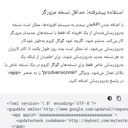
استفاده پیشرفته: حداقل نسخه مرورگر
با اضافه شدن APIهای بیشتر به سیستم افزونه‌ها، ممکن است نسخه
به‌روزرسانی‌شده‌ای از یک افزونه که فقط با نسخه‌های جدیدتر مرورگر
کار می‌کند، منتشر شود. اگرچه خود گوگل کروم به‌طور خودکار
به‌روزرسانی می‌شود، اما ممکن است چند روز طول بکشد تا اکثر کاربران
به هر نسخه جدید به‌روزرسانی شوند. برای اطمینان از اینکه یک
به‌روزرسانی خاص فقط برای نسخه‌های گوگل کروم در یک نسخه خاص یا
بالاتر اعمال می‌شود، ویژگی "prodversionmin" را به عنصر
<app>
در پاسخ به‌روزرسانی اضافه کنید.
<?xml
version='1.0'
encoding='UTF-8'?>

<gupdate
xmlns='http://www.google.com/update2/respon
<app
<updatecheck
codebase='http://myhost.com/myteste
</app>
