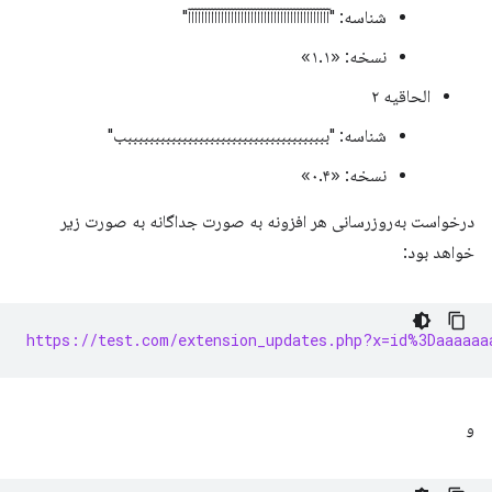
شناسه: "آآآآآآآآآآآآآآآآآآآآآآآآآآآآآآآآآآآآآآآآآآآ"
نسخه: «۱.۱»
الحاقیه ۲
شناسه: "بببببببببببببببببببببببببببببببببببببب"
نسخه: «۰.۴»
درخواست به‌روزرسانی هر افزونه به صورت جداگانه به صورت زیر
خواهد بود:
https://test.com/extension_updates.php?x=id%3Daaaaaa
و