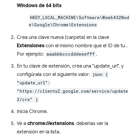
Windows de 64 bits
HKEY_LOCAL_MACHINE\Software\Wow6432Nod
e\Google\Chrome\Extensions
Crea una clave nueva (carpeta) en la clave
Extensiones
con el mismo nombre que el ID de tu .
Por ejemplo:
aaabbbcccdddeeefff
.
En tu clave de extensión, crea una "update_url". y
configúrala con el siguiente valor:
json {
"update_url":
"https://clients2.google.com/service/update
2/crx" }
Inicia Chrome.
Ve a
chrome://extensions
. deberías ver la
extensión en la lista.