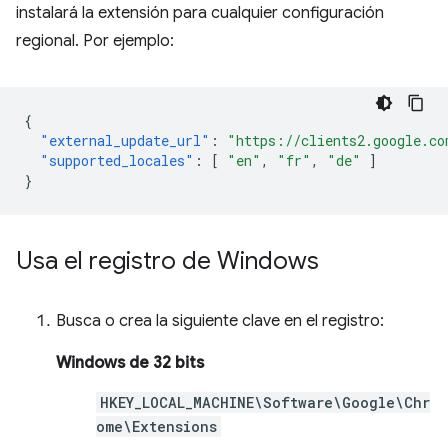
instalará la extensión para cualquier configuración
regional. Por ejemplo:
{
"external_update_url"
:
"https://clients2.google.co
"supported_locales"
:
[
"en"
,
"fr"
,
"de"
]
}
Usa el registro de Windows
Busca o crea la siguiente clave en el registro:
Windows de 32 bits
HKEY_LOCAL_MACHINE\Software\Google\Chr
ome\Extensions